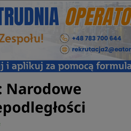
: Narodowe
epodległości
4