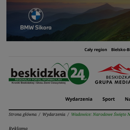
Przejdź
do
treści
Cały region
Bielsko-B
Wydarzenia
Sport
Na
Strona główna
/
Wydarzenia
/
Wadowice: Narodowe Święto Ni
Reklama