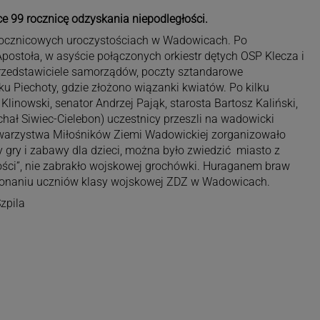
ce 99 rocznicę odzyskania niepodległości.
 rocznicowych uroczystościach w Wadowicach. Po
Apostoła, w asyście połączonych orkiestr dętych OSP Klecza i
przedstawiciele samorządów, poczty sztandarowe
 Piechoty, gdzie złożono wiązanki kwiatów. Po kilku
inowski, senator Andrzej Pająk, starosta Bartosz Kaliński,
hał Siwiec-Cielebon) uczestnicy przeszli na wadowicki
warzystwa Miłośników Ziemi Wadowickiej zorganizowało
y gry i zabawy dla dzieci, można było zwiedzić miasto z
ści”, nie zabrakło wojskowej grochówki. Huraganem braw
onaniu uczniów klasy wojskowej ZDZ w Wadowicach.
zpila