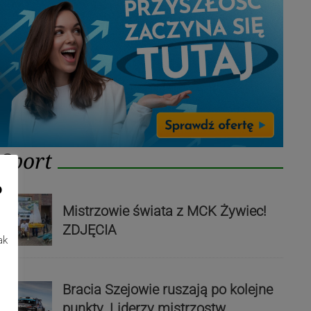
Sport
o
Mistrzowie świata z MCK Żywiec!
ZDJĘCIA
ak
Bracia Szejowie ruszają po kolejne
punkty. Liderzy mistrzostw