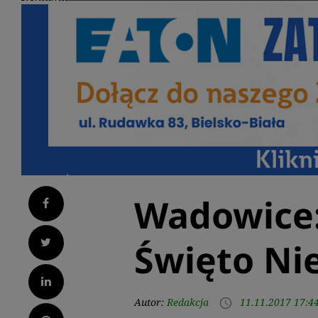
Wadowice
Facebook
Twitter
Święto Ni
LinkedIn
Autor:
Redakcja
11.11.2017 17:4
access_time