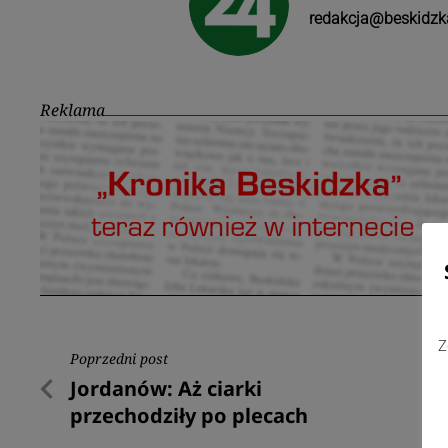
redakcja@beskidzk
Reklama
Z
Nawigacja
Poprzedni post
Poprzedni
Jordanów: Aż ciarki
wpisu
post
przechodziły po plecach