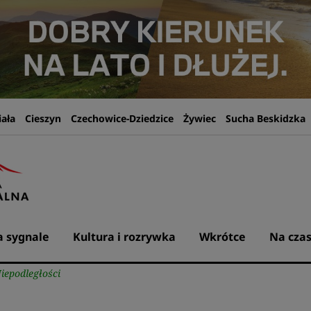
iała
Cieszyn
Czechowice-Dziedzice
Żywiec
Sucha Beskidzka
 sygnale
Kultura i rozrywka
Wkrótce
Na czas
epodległości