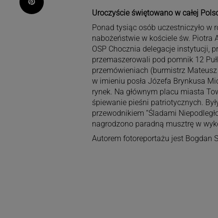
Pinterest
Uroczyście świętowano w całej Pols
Ponad tysiąc osób uczestniczyło w
nabożeństwie w kościele św. Piotra 
OSP Chocznia delegacje instytucji, 
przemaszerowali pod pomnik 12 Pułku
przemówieniach (burmistrz Mateusz Kl
w imieniu posła Józefa Brynkusa Mic
rynek. Na głównym placu miasta To
śpiewanie pieśni patriotycznych. Był
przewodnikiem “Śladami Niepodległo
nagrodzono paradną musztrę w wyk
Autorem fotoreportażu jest Bogdan S