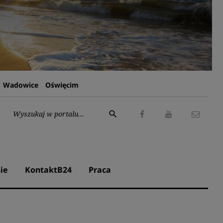
Wadowice
Oświęcim
Wyszukaj:
search
Facebook
Youtube
Kontak
ie
KontaktB24
Praca