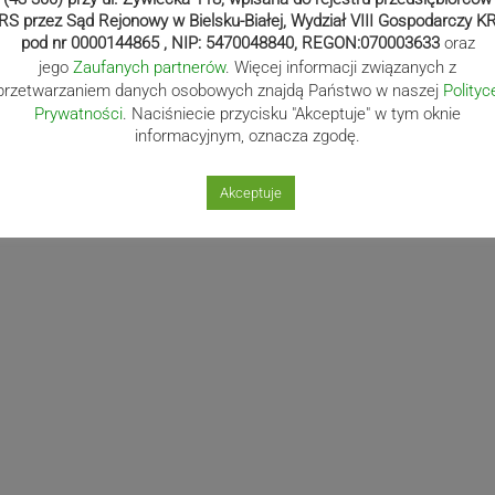
RS przez Sąd Rejonowy w Bielsku-Białej, Wydział VIII Gospodarczy K
pod nr 0000144865 , NIP: 5470048840, REGON:070003633
oraz
jego
Zaufanych partnerów
. Więcej informacji związanych z
przetwarzaniem danych osobowych znajdą Państwo w naszej
Polityc
Prywatności
. Naciśniecie przycisku "Akceptuje" w tym oknie
informacyjnym, oznacza zgodę.
Akceptuje