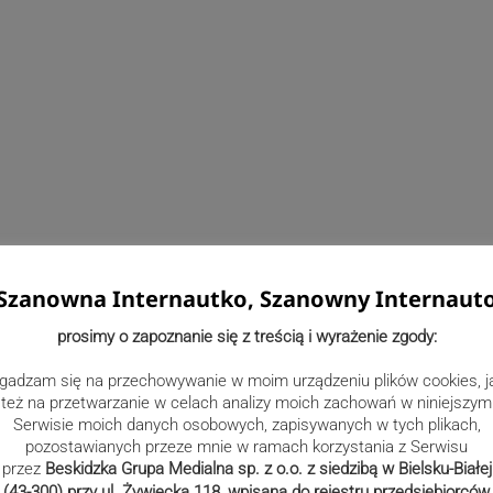
Szanowna Internautko, Szanowny Internaut
prosimy o zapoznanie się z treścią i wyrażenie zgody:
gadzam się na przechowywanie w moim urządzeniu plików cookies, j
też na przetwarzanie w celach analizy moich zachowań w niniejszym
Serwisie moich danych osobowych, zapisywanych w tych plikach,
pozostawianych przeze mnie w ramach korzystania z Serwisu
przez
Beskidzka Grupa Medialna sp. z o.o. z siedzibą w Bielsku-Białej
(43-300) przy ul. Żywiecka 118, wpisana do rejestru przedsiębiorców