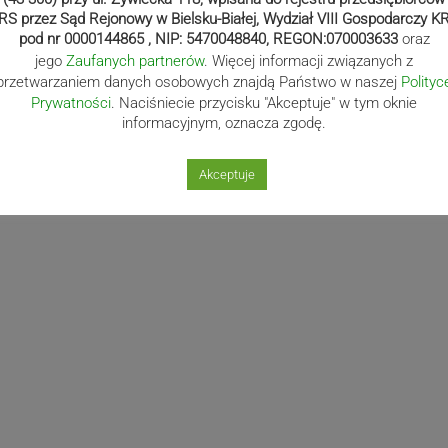
RS przez Sąd Rejonowy w Bielsku-Białej, Wydział VIII Gospodarczy K
pod nr 0000144865 , NIP: 5470048840, REGON:070003633
oraz
jego
Zaufanych partnerów
. Więcej informacji związanych z
przetwarzaniem danych osobowych znajdą Państwo w naszej
Polityc
Prywatności
. Naciśniecie przycisku "Akceptuje" w tym oknie
informacyjnym, oznacza zgodę.
Akceptuje