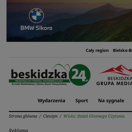
Przejdź
do
treści
Cały region
Bielsko-B
Wydarzenia
Sport
Na sygnale
Strona główna
/
Cieszyn
/
Wisła: Dzień Głośnego Czytania
Reklama