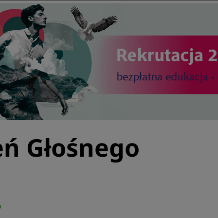
ień Głośnego
0