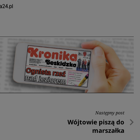
a24.pl
Następny post
Następny
Wójtowie piszą do
post
marszałka