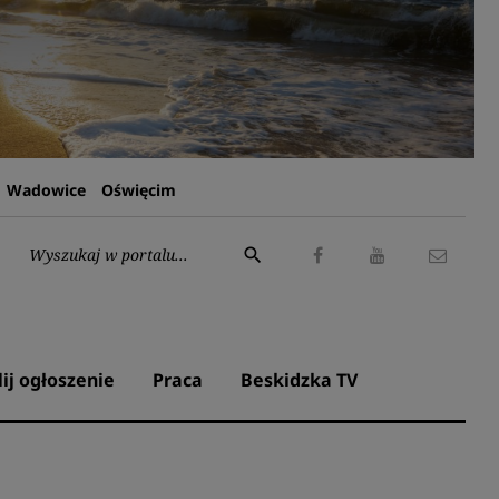
Wadowice
Oświęcim
Wyszukaj:
search
Facebook
Youtube
Kontak
lij ogłoszenie
Praca
Beskidzka TV