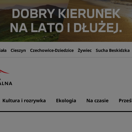
iała
Cieszyn
Czechowice-Dziedzice
Żywiec
Sucha Beskidzka
Kultura i rozrywka
Ekologia
Na czasie
Prześ