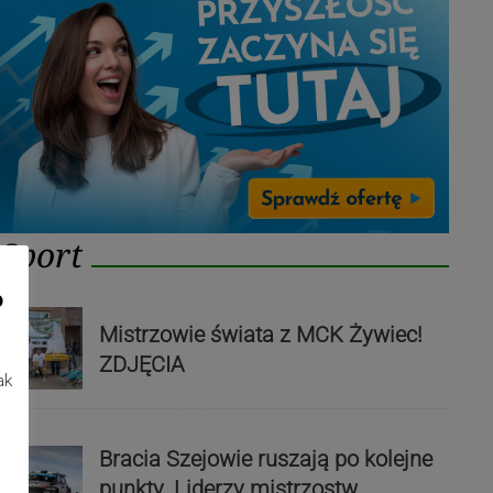
Sport
o
Mistrzowie świata z MCK Żywiec!
ZDJĘCIA
ak
Bracia Szejowie ruszają po kolejne
punkty. Liderzy mistrzostw