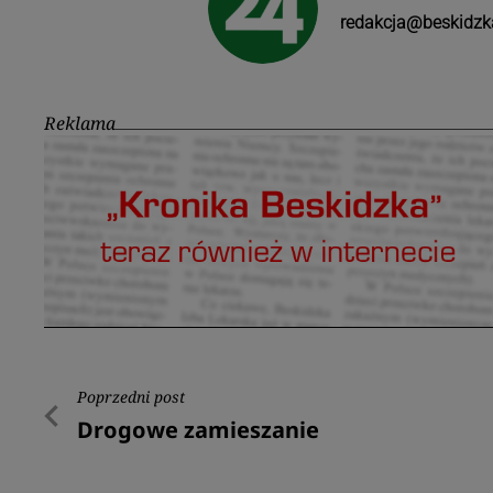
redakcja@beskidzk
Reklama
Nawigacja
Poprzedni post
Poprzedni
Drogowe zamieszanie
wpisu
post