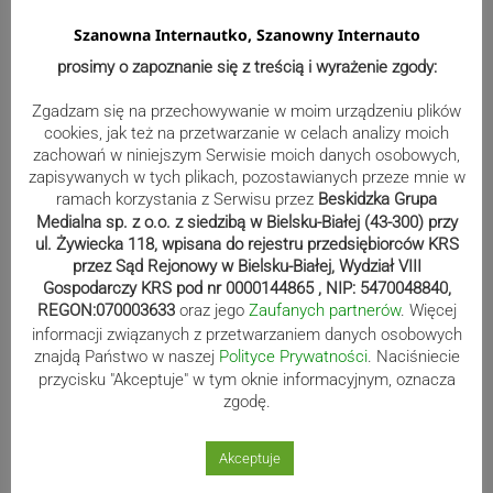
Szanowna Internautko, Szanowny Internauto
Bracia Szejowie ruszają po kolejne
prosimy o zapoznanie się z treścią i wyrażenie zgody:
punkty. Liderzy mistrzostw
Zgadzam się na przechowywanie w moim urządzeniu plików
wystartują w Rajdzie Rzeszowskim
cookies, jak też na przetwarzanie w celach analizy moich
zachowań w niniejszym Serwisie moich danych osobowych,
zapisywanych w tych plikach, pozostawianych przeze mnie w
ramach korzystania z Serwisu przez
Beskidzka Grupa
80-lecie Soły Kobiernice. Będzie się
Medialna sp. z o.o. z siedzibą w Bielsku-Białej (43-300) przy
ul. Żywiecka 118, wpisana do rejestru przedsiębiorców KRS
działo! SZCZEGÓŁOWY PROGRAM
przez Sąd Rejonowy w Bielsku-Białej, Wydział VIII
Gospodarczy KRS pod nr 0000144865 , NIP: 5470048840,
REGON:070003633
oraz jego
Zaufanych partnerów
. Więcej
informacji związanych z przetwarzaniem danych osobowych
Kaniów stolicą europejskiego kajak
znajdą Państwo w naszej
Polityce Prywatności
. Naciśniecie
polo. Kilkadziesiąt drużyn z całej
przycisku "Akceptuje" w tym oknie informacyjnym, oznacza
Europy rywalizowało przez trzy dni
zgodę.
Akceptuje
Nakamura z dubletem w Wiśle.