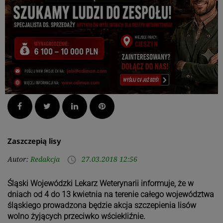
Facebook
Twitter
LinkedIn
Pinterest
Zaszczepią lisy
Autor:
Redakcja
27.03.2018 12:56
access_time
Śląski Wojewódzki Lekarz Weterynarii informuje, że w
dniach od 4 do 13 kwietnia na terenie całego województwa
śląskiego prowadzona będzie akcja szczepienia lisów
wolno żyjących przeciwko wściekliźnie.