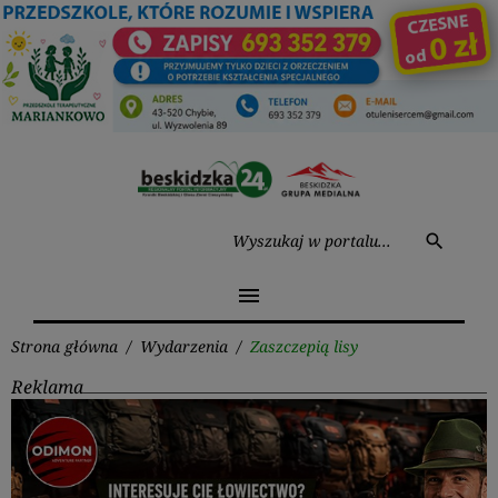
Przejdź
do
treści
Wysz
search
menu
Strona główna
/
Wydarzenia
/
Zaszczepią lisy
Reklama