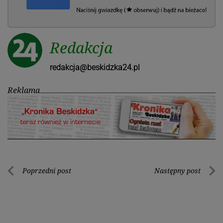
Redakcja
redakcja@beskidzka24.pl
Reklama
Nawigacja
Poprzedni post
Następny post
Poprzedni
Nastę
wpisu
post
post