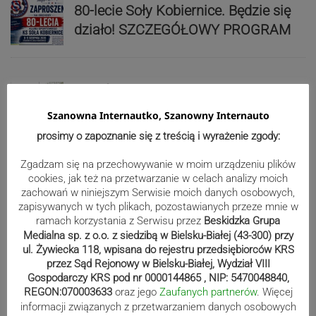
80-lecie Soły Kobiernice. Będzie się
działo! SZCZEGÓŁOWY PROGRAM
Kaniów stolicą europejskiego kajak
polo. Kilkadziesiąt drużyn z całej
Szanowna Internautko, Szanowny Internauto
Europy rywalizowało przez trzy dni
prosimy o zapoznanie się z treścią i wyrażenie zgody:
Zgadzam się na przechowywanie w moim urządzeniu plików
Nakamura z dubletem w Wiśle.
cookies, jak też na przetwarzanie w celach analizy moich
zachowań w niniejszym Serwisie moich danych osobowych,
Dyskwalifikacja Waszka zmieniła
zapisywanych w tych plikach, pozostawianych przeze mnie w
klasyfikację Polaków
ramach korzystania z Serwisu przez
Beskidzka Grupa
Medialna sp. z o.o. z siedzibą w Bielsku-Białej (43-300) przy
ul. Żywiecka 118, wpisana do rejestru przedsiębiorców KRS
przez Sąd Rejonowy w Bielsku-Białej, Wydział VIII
Reklama
Gospodarczy KRS pod nr 0000144865 , NIP: 5470048840,
REGON:070003633
oraz jego
Zaufanych partnerów
. Więcej
informacji związanych z przetwarzaniem danych osobowych