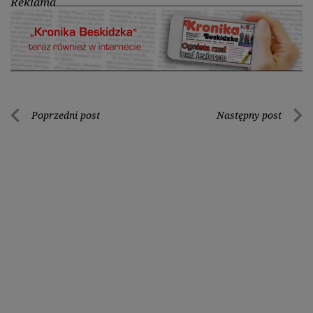
Reklama
Nawigacja
Poprzedni post
Następny post
Poprzedni
Nastę
wpisu
post
post