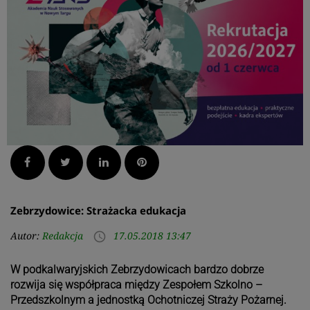
Facebook
Twitter
LinkedIn
Pinterest
Zebrzydowice: Strażacka edukacja
Autor:
Redakcja
17.05.2018 13:47
access_time
W podkalwaryjskich Zebrzydowicach bardzo dobrze
rozwija się współpraca między Zespołem Szkolno –
Przedszkolnym a jednostką Ochotniczej Straży Pożarnej.