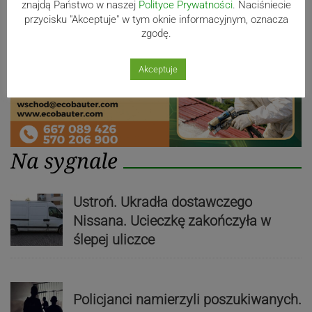
znajdą Państwo w naszej
Polityce Prywatności
. Naciśniecie
przycisku "Akceptuje" w tym oknie informacyjnym, oznacza
zgodę.
Akceptuje
Na sygnale
Ustroń. Ukradła dostawczego
Nissana. Ucieczkę zakończyła w
ślepej uliczce
Policjanci namierzyli poszukiwanych.