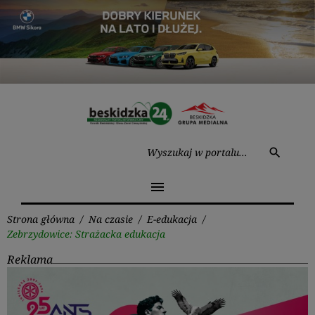
Przejdź
do
treści
Wysz
search
menu
Strona główna
/
Na czasie
/
E-edukacja
/
Zebrzydowice: Strażacka edukacja
Reklama