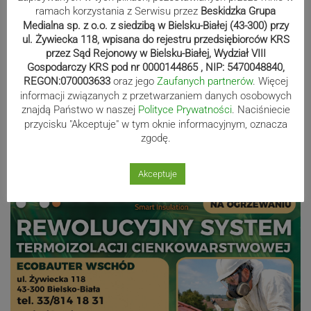
polo. Kilkadziesiąt drużyn z całej
ramach korzystania z Serwisu przez
Beskidzka Grupa
Europy rywalizowało przez trzy dni
Medialna sp. z o.o. z siedzibą w Bielsku-Białej (43-300) przy
ul. Żywiecka 118, wpisana do rejestru przedsiębiorców KRS
przez Sąd Rejonowy w Bielsku-Białej, Wydział VIII
Gospodarczy KRS pod nr 0000144865 , NIP: 5470048840,
Nakamura z dubletem w Wiśle.
REGON:070003633
oraz jego
Zaufanych partnerów
. Więcej
Dyskwalifikacja Waszka zmieniła
informacji związanych z przetwarzaniem danych osobowych
znajdą Państwo w naszej
Polityce Prywatności
. Naciśniecie
klasyfikację Polaków
przycisku "Akceptuje" w tym oknie informacyjnym, oznacza
zgodę.
Reklama
Akceptuje