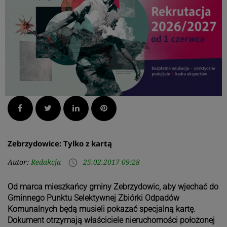
Facebook
Twitter
LinkedIn
Pinterest
Zebrzydowice: Tylko z kartą
Autor:
Redakcja
25.02.2017 09:28
access_time
Od marca mieszkańcy gminy Zebrzydowic, aby wjechać do
Gminnego Punktu Selektywnej Zbiórki Odpadów
Komunalnych będą musieli pokazać specjalną kartę.
Dokument otrzymają właściciele nieruchomości położonej