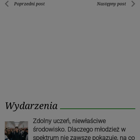
Nawigacja
Poprzedni post
Następny post
Poprzedni
Nastę
wpisu
post
post
Wydarzenia
Zdolny uczeń, niewłaściwe
środowisko. Dlaczego młodzież w
spektrum nie zawsze pokazuje, na co