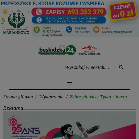
Przejdź
do
treści
Wysz
search
menu
Strona główna
/
Wydarzenia
/
Zebrzydowice: Tylko z kartą
Reklama