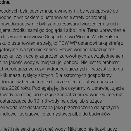
odne.
ć wodnych byli jedynymi uprawnionymi, by występować do
dnej z wnioskiem o ustanowienie strefy ochronnej. I
iniwodociągów nie byli zainteresowani tworzeniem takich
ojemu źródłu, sami go doglądali albo i nie. Teraz uprawnienie
e do życia Państwowe Gospodarstwo Wodne Wody Polskie.
iosku o ustanowienie strefy, to PGW WP ustanowi taką strefę z
ligatoryjne. Na tym nie koniec. Prawo wodne nakazuje też
 ryzyka, czyli oceny zagrożeń zdrowotnych z uwzględnieniem
a jakość wody w miejscu jej poboru. Nie jest to problem
 hydrologicznych czy hydrogeologicznych – wszystko to na
ją kilkunastu tysięcy złotych. Dla skromnych gospodarzy
ociągów będzie to nie do przełknięcia. Ustawa nakazuje
ca 2020 roku. Podlegają jej, jak czytamy w Ustawie, „ujęcia
3 wody na dobę lub służące zaopatrzeniu w wodę więcej niż
dostarczające do 10 m3 wody na dobę lub służące
eli woda jest dostarczana jako przeznaczona do spożycia
handlowej, usługowej, przemysłowej albo do budynków
 jeśli nie setki takich ujęć wody. Nikt tego nie liczył, gdyż