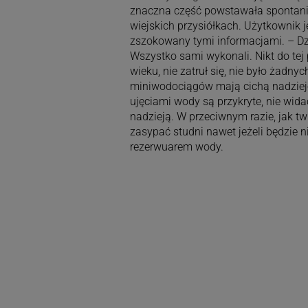
znaczna część powstawała spontanicz
wiejskich przysiółkach. Użytkownik j
zszokowany tymi informacjami. – D
Wszystko sami wykonali. Nikt do tej 
wieku, nie zatruł się, nie było żadn
miniwodociągów mają cichą nadzieję, 
ujęciami wody są przykryte, nie wi
nadzieją. W przeciwnym razie, jak t
zasypać studni nawet jeżeli będzie 
rezerwuarem wody.