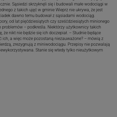
nie. Sąsiedzi skrzyknęli się i budowali małe wodociągi w
ednego z takich ujęć w gminie Wieprz nie ukrywa, że jest
ziadek dawno temu budował z sąsiadami wodociąg.
pory, od lat pięćdziesiątych czy sześćdziesiątych minionego
ych problemów – podkreśla. Niektórzy użytkownicy takich
że nikt nie będzie się ich doczepiał. – Studnie będące
dać ich, a więc może pozostaną niezauważone? – mówią z
wierdzą, zrezygnują z miniwodociągu. Przepisy nie pozwalają
niewykorzystywana. Stanie się wtedy tylko nieużytkowym