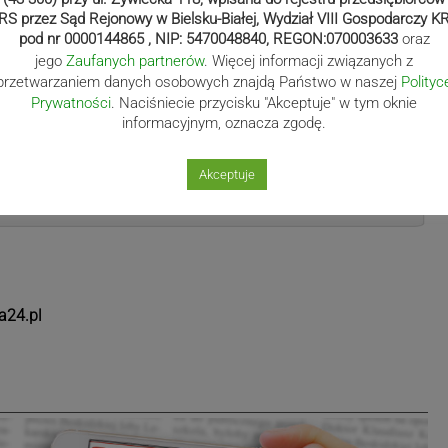
Wody Polskie zweryfikują nasze wykazy. Wójt podkreśla, że
RS przez Sąd Rejonowy w Bielsku-Białej, Wydział VIII Gospodarczy K
kalne samorządy. Będą one ponosić opłaty za niemal
pod nr 0000144865 , NIP: 5470048840, REGON:070003633
oraz
– nawet za odprowadzanie oczyszczonych ścieków.
jego
Zaufanych partnerów
. Więcej informacji związanych z
przetwarzaniem danych osobowych znajdą Państwo w naszej
Polityc
Prywatności
. Naciśniecie przycisku "Akceptuje" w tym oknie
informacyjnym, oznacza zgodę.
Akceptuje
a24.pl