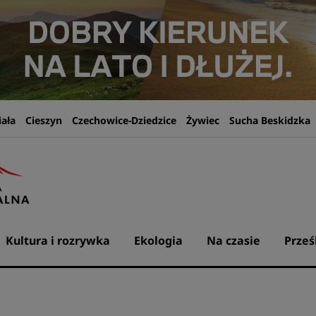
iała
Cieszyn
Czechowice-Dziedzice
Żywiec
Sucha Beskidzka
Kultura i rozrywka
Ekologia
Na czasie
Prześ