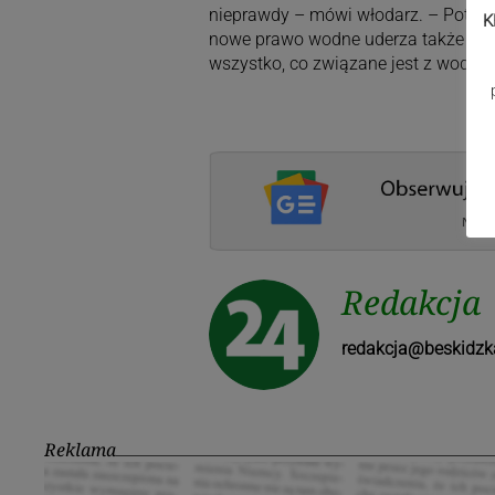
nieprawdy – mówi włodarz. – Potem 
K
nowe prawo wodne uderza także w lo
wszystko, co związane jest z wodą 
Redakcja
redakcja@beskidzk
Reklama