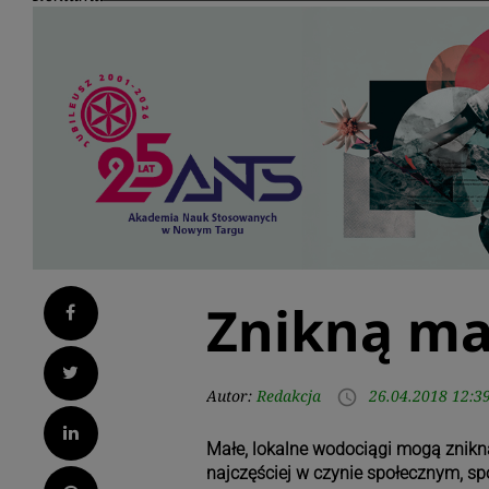
Znikną ma
Facebook
Twitter
Autor:
Redakcja
26.04.2018 12:3
access_time
LinkedIn
Małe, lokalne wodociągi mogą znikną
najczęściej w czynie społecznym, sp