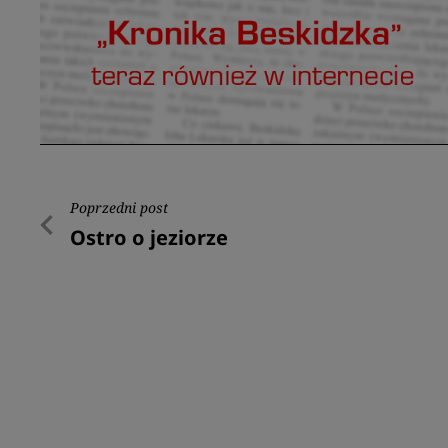
Nawigacja
Poprzedni post
Poprzedni
Ostro o jeziorze
wpisu
post