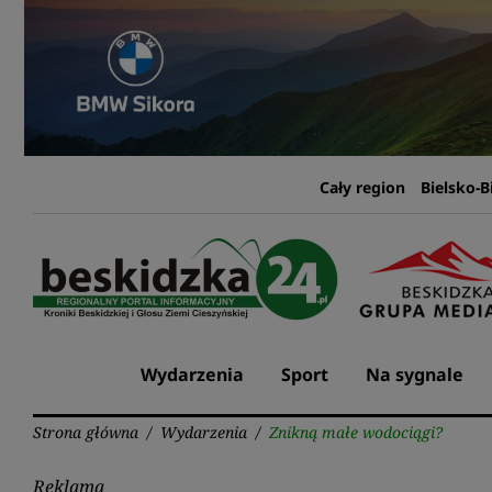
Przejdź
do
treści
Cały region
Bielsko-B
Wydarzenia
Sport
Na sygnale
Strona główna
/
Wydarzenia
/
Znikną małe wodociągi?
Reklama