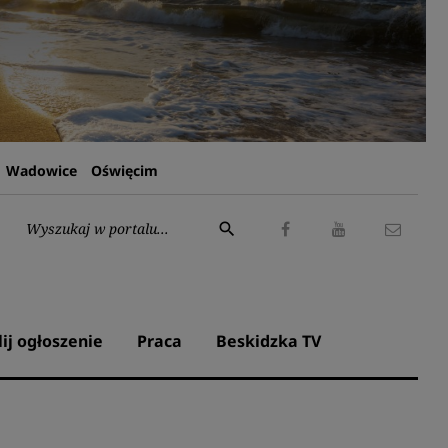
Wadowice
Oświęcim
Wyszukaj:
search
Facebook
Youtube
Kontak
lij ogłoszenie
Praca
Beskidzka TV