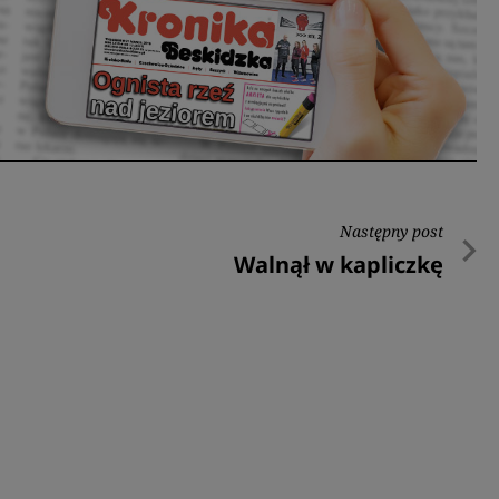
Następny post
Następny
Walnął w kapliczkę
post