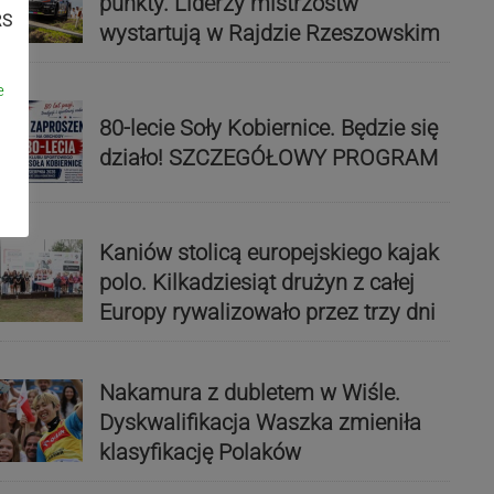
punkty. Liderzy mistrzostw
RS
wystartują w Rajdzie Rzeszowskim
e
80-lecie Soły Kobiernice. Będzie się
działo! SZCZEGÓŁOWY PROGRAM
Kaniów stolicą europejskiego kajak
polo. Kilkadziesiąt drużyn z całej
Europy rywalizowało przez trzy dni
Nakamura z dubletem w Wiśle.
Dyskwalifikacja Waszka zmieniła
klasyfikację Polaków