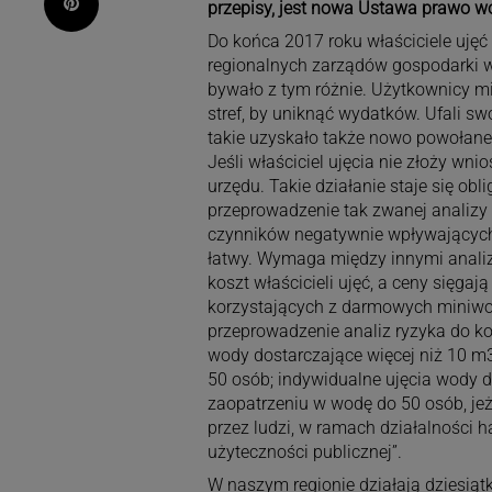
Pinterest
przepisy, jest nowa Ustawa prawo w
Do końca 2017 roku właściciele uję
regionalnych zarządów gospodarki wo
bywało z tym różnie. Użytkownicy m
stref, by uniknąć wydatków. Ufali sw
takie uzyskało także nowo powołan
Jeśli właściciel ujęcia nie złoży wn
urzędu. Takie działanie staje się ob
przeprowadzenie tak zwanej analizy
czynników negatywnie wpływających n
łatwy. Wymaga między innymi analiz
koszt właścicieli ujęć, a ceny sięga
korzystających z darmowych miniwod
przeprowadzenie analiz ryzyka do koń
wody dostarczające więcej niż 10 m
50 osób; indywidualne ujęcia wody 
zaopatrzeniu w wodę do 50 osób, jeż
przez ludzi, w ramach działalności 
użyteczności publicznej”.
W naszym regionie działają dziesiątki,