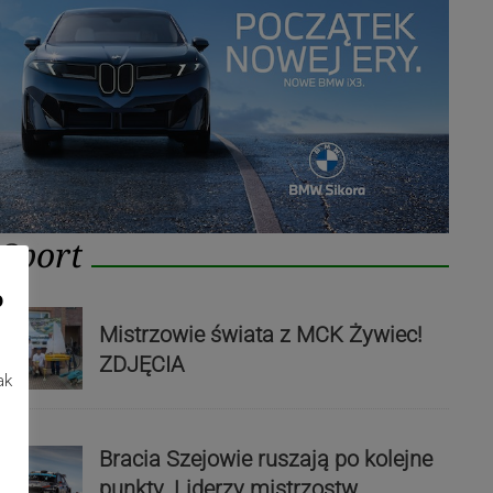
Sport
o
Mistrzowie świata z MCK Żywiec!
ZDJĘCIA
ak
Bracia Szejowie ruszają po kolejne
punkty. Liderzy mistrzostw