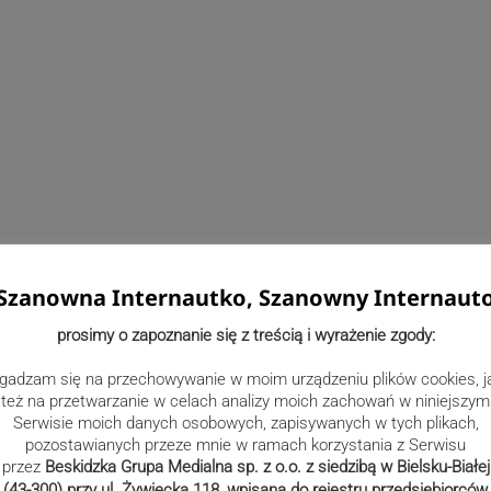
Szanowna Internautko, Szanowny Internaut
prosimy o zapoznanie się z treścią i wyrażenie zgody:
gadzam się na przechowywanie w moim urządzeniu plików cookies, j
też na przetwarzanie w celach analizy moich zachowań w niniejszym
Serwisie moich danych osobowych, zapisywanych w tych plikach,
pozostawianych przeze mnie w ramach korzystania z Serwisu
przez
Beskidzka Grupa Medialna sp. z o.o. z siedzibą w Bielsku-Białej
(43-300) przy ul. Żywiecka 118, wpisana do rejestru przedsiębiorców