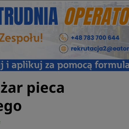
żar pieca
ego
4