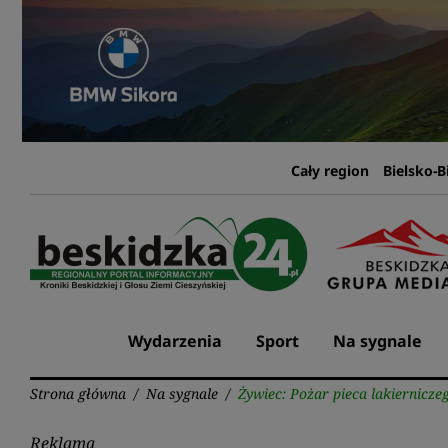
Przejdź
do
treści
Cały region
Bielsko-B
Wydarzenia
Sport
Na sygnale
Strona główna
/
Na sygnale
/
Żywiec: Pożar pieca lakiernicze
Reklama