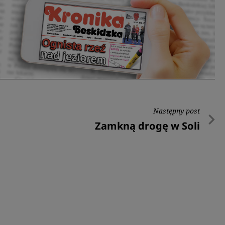
Następny post
Następny
Zamkną drogę w Soli
post