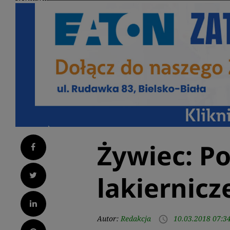
Żywiec: Po
Facebook
Twitter
lakiernicz
LinkedIn
Autor:
Redakcja
10.03.2018 07:3
access_time