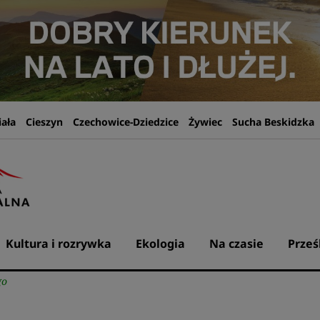
iała
Cieszyn
Czechowice-Dziedzice
Żywiec
Sucha Beskidzka
Kultura i rozrywka
Ekologia
Na czasie
Prześ
go