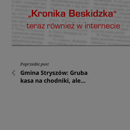
Nawigacja
Poprzedni post
Poprzedni
Gmina Stryszów: Gruba
wpisu
post
kasa na chodniki, ale…