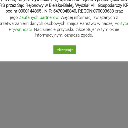
RS przez Sąd Rejonowy w Bielsku-Białej, Wydział VIII Gospodarczy K
pod nr 0000144865 , NIP: 5470048840, REGON:070003633
oraz
jego
Zaufanych partnerów
. Więcej informacji związanych z
przetwarzaniem danych osobowych znajdą Państwo w naszej
Polityc
Prywatności
. Naciśniecie przycisku "Akceptuje" w tym oknie
informacyjnym, oznacza zgodę.
Akceptuje