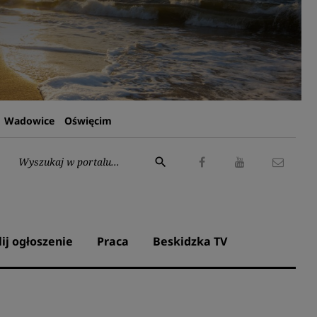
Wadowice
Oświęcim
Wyszukaj:
search
Facebook
Youtube
Kontak
lij ogłoszenie
Praca
Beskidzka TV