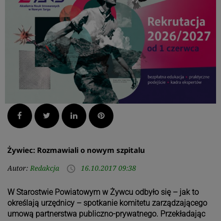
Facebook
Twitter
LinkedIn
Pinterest
Żywiec: Rozmawiali o nowym szpitalu
Autor:
Redakcja
16.10.2017 09:38
access_time
W Starostwie Powiatowym w Żywcu odbyło się – jak to
określają urzędnicy – spotkanie komitetu zarządzającego
umową partnerstwa publiczno-prywatnego. Przekładając