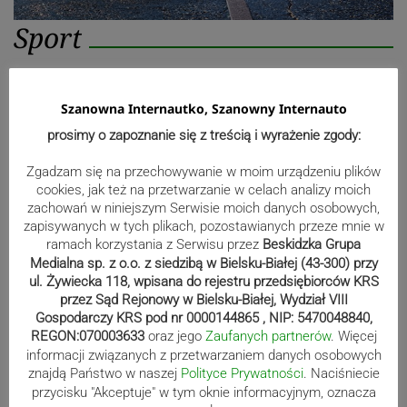
Sport
Beniaminek ze spadkowiczem na
Szanowna Internautko, Szanowny Internauto
remis. Podbeskidzie – Lechia 2:2 |
prosimy o zapoznanie się z treścią i wyrażenie zgody:
ZDJĘCIA
Zgadzam się na przechowywanie w moim urządzeniu plików
cookies, jak też na przetwarzanie w celach analizy moich
zachowań w niniejszym Serwisie moich danych osobowych,
Biało-zieloni nadal niepokonani.
zapisywanych w tych plikach, pozostawianych przeze mnie w
Rekord – Stal 3:1 | ZDJĘCIA
ramach korzystania z Serwisu przez
Beskidzka Grupa
Medialna sp. z o.o. z siedzibą w Bielsku-Białej (43-300) przy
ul. Żywiecka 118, wpisana do rejestru przedsiębiorców KRS
przez Sąd Rejonowy w Bielsku-Białej, Wydział VIII
Gospodarczy KRS pod nr 0000144865 , NIP: 5470048840,
Mistrzowie świata z MCK Żywiec!
REGON:070003633
oraz jego
Zaufanych partnerów
. Więcej
informacji związanych z przetwarzaniem danych osobowych
ZDJĘCIA
znajdą Państwo w naszej
Polityce Prywatności
. Naciśniecie
przycisku "Akceptuje" w tym oknie informacyjnym, oznacza