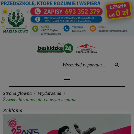
Przejdź
do
treści
Wysz
search
menu
Strona główna
/
Wydarzenia
/
Żywiec: Rozmawiali o nowym szpitalu
Reklama