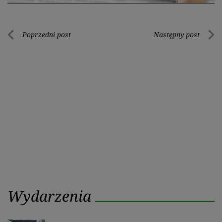
Nawigacja
Poprzedni post
Następny post
Poprzedni
Nastę
wpisu
post
post
Wydarzenia