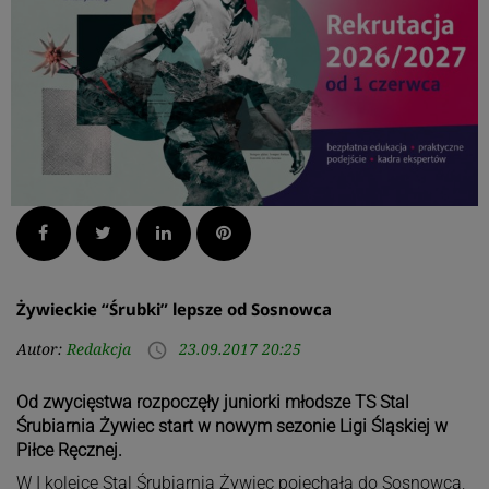
Facebook
Twitter
LinkedIn
Pinterest
Żywieckie “Śrubki” lepsze od Sosnowca
Autor:
Redakcja
23.09.2017 20:25
access_time
Od zwycięstwa rozpoczęły juniorki młodsze TS Stal
Śrubiarnia Żywiec start w nowym sezonie Ligi Śląskiej w
Piłce Ręcznej.
W I kolejce Stal Śrubiarnia Żywiec pojechała do Sosnowca,