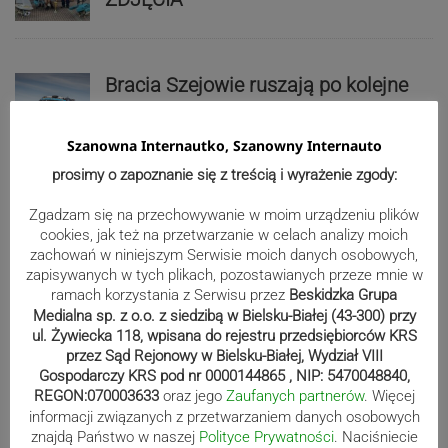
Bracia Szejowie ruszają po kolejne
punkty. Liderzy mistrzostw
wystartują w Rajdzie Rzeszowskim
Szanowna Internautko, Szanowny Internauto
prosimy o zapoznanie się z treścią i wyrażenie zgody:
Zgadzam się na przechowywanie w moim urządzeniu plików
80-lecie Soły Kobiernice. Będzie się
cookies, jak też na przetwarzanie w celach analizy moich
działo! SZCZEGÓŁOWY PROGRAM
zachowań w niniejszym Serwisie moich danych osobowych,
zapisywanych w tych plikach, pozostawianych przeze mnie w
ramach korzystania z Serwisu przez
Beskidzka Grupa
Medialna sp. z o.o. z siedzibą w Bielsku-Białej (43-300) przy
Reklama
ul. Żywiecka 118, wpisana do rejestru przedsiębiorców KRS
przez Sąd Rejonowy w Bielsku-Białej, Wydział VIII
Gospodarczy KRS pod nr 0000144865 , NIP: 5470048840,
REGON:070003633
oraz jego
Zaufanych partnerów
. Więcej
informacji związanych z przetwarzaniem danych osobowych
znajdą Państwo w naszej
Polityce Prywatności
. Naciśniecie