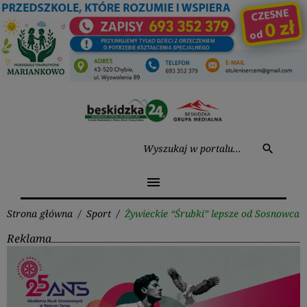
Przejdź
do
treści
Wysz
search
menu
Strona główna
/
Sport
/
Żywieckie “Śrubki” lepsze od Sosnowca
Reklama