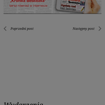
Nawigacja
Poprzedni post
Następny post
Poprzedni
Nastę
wpisu
post
post
Wydarzenia