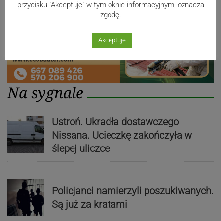
przycisku "Akceptuje" w tym oknie informacyjnym, oznacza
zgodę.
Akceptuje
Na sygnale
Ustroń. Ukradła dostawczego
Nissana. Ucieczkę zakończyła w
ślepej uliczce
Policjanci namierzyli poszukiwanych.
Są już za kratami