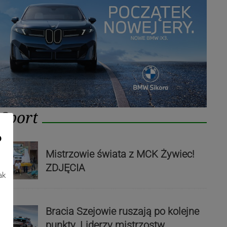
Sport
o
Mistrzowie świata z MCK Żywiec!
ZDJĘCIA
ak
Bracia Szejowie ruszają po kolejne
punkty. Liderzy mistrzostw