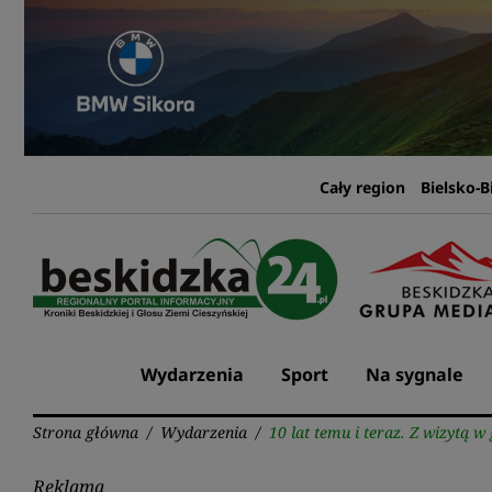
Przejdź
do
treści
Cały region
Bielsko-B
Wydarzenia
Sport
Na sygnale
Strona główna
/
Wydarzenia
/
10 lat temu i teraz. Z wizytą 
Reklama