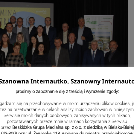
Szanowna Internautko, Szanowny Internaut
prosimy o zapoznanie się z treścią i wyrażenie zgody:
gadzam się na przechowywanie w moim urządzeniu plików cookies, j
też na przetwarzanie w celach analizy moich zachowań w niniejszym
Serwisie moich danych osobowych, zapisywanych w tych plikach,
pozostawianych przeze mnie w ramach korzystania z Serwisu
przez
Beskidzka Grupa Medialna sp. z o.o. z siedzibą w Bielsku-Białej
(43-300) przy ul. Żywiecka 118, wpisana do rejestru przedsiębiorców