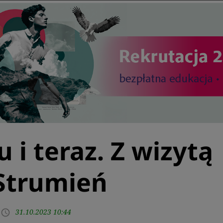
u i teraz. Z wizytą
Strumień
31.10.2023 10:44
access_time