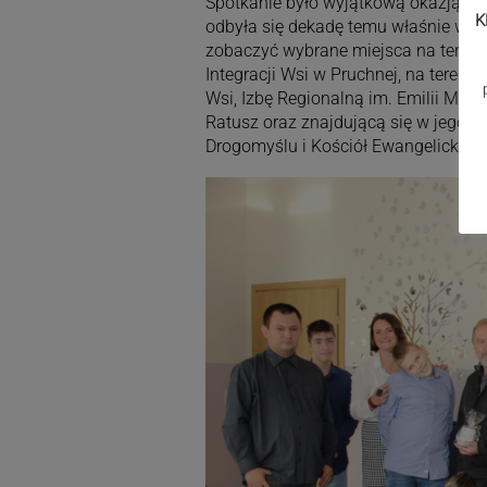
Spotkanie było wyjątkową okazją, ab
K
odbyła się dekadę temu właśnie w St
zobaczyć wybrane miejsca na tereni
Integracji Wsi w Pruchnej, na tereni
Wsi, Izbę Regionalną im. Emilii Mich
Ratusz oraz znajdującą się w jego p
Drogomyślu i Kościół Ewangelicko-A