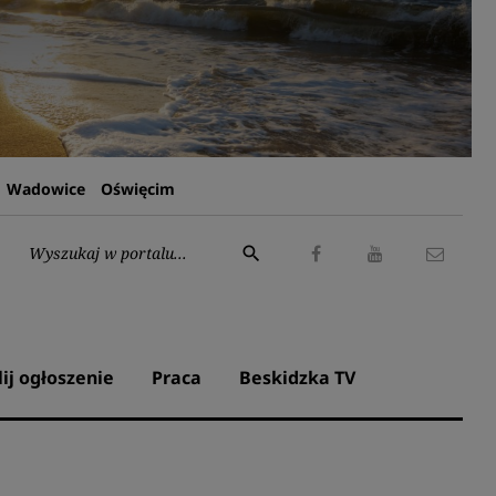
Wadowice
Oświęcim
Wyszukaj:
search
Facebook
Youtube
Kontak
lij ogłoszenie
Praca
Beskidzka TV