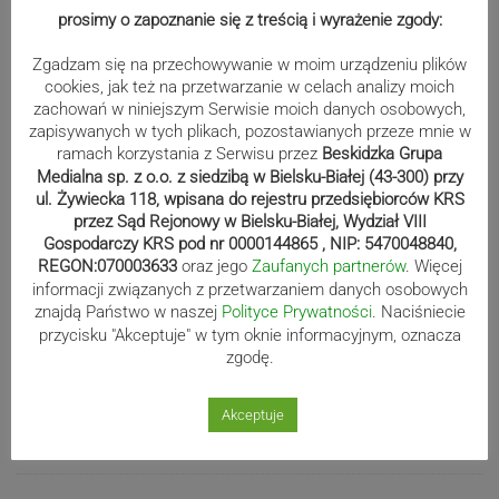
| ZDJĘCIA
prosimy o zapoznanie się z treścią i wyrażenie zgody:
Zgadzam się na przechowywanie w moim urządzeniu plików
cookies, jak też na przetwarzanie w celach analizy moich
Beniaminek ze spadkowiczem na
zachowań w niniejszym Serwisie moich danych osobowych,
remis. Podbeskidzie – Lechia 2:2 |
zapisywanych w tych plikach, pozostawianych przeze mnie w
ramach korzystania z Serwisu przez
Beskidzka Grupa
ZDJĘCIA
Medialna sp. z o.o. z siedzibą w Bielsku-Białej (43-300) przy
ul. Żywiecka 118, wpisana do rejestru przedsiębiorców KRS
przez Sąd Rejonowy w Bielsku-Białej, Wydział VIII
Gospodarczy KRS pod nr 0000144865 , NIP: 5470048840,
Biało-zieloni nadal niepokonani.
REGON:070003633
oraz jego
Zaufanych partnerów
. Więcej
Rekord – Stal 3:1 | ZDJĘCIA
informacji związanych z przetwarzaniem danych osobowych
znajdą Państwo w naszej
Polityce Prywatności
. Naciśniecie
przycisku "Akceptuje" w tym oknie informacyjnym, oznacza
zgodę.
Mistrzowie świata z MCK Żywiec!
Akceptuje
ZDJĘCIA