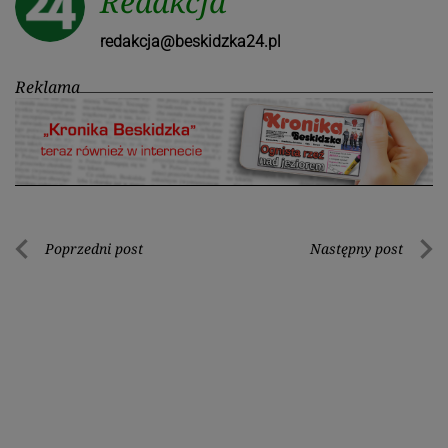
Redakcja
redakcja@beskidzka24.pl
Reklama
Nawigacja
Poprzedni post
Następny post
Poprzedni
Nastę
wpisu
post
post