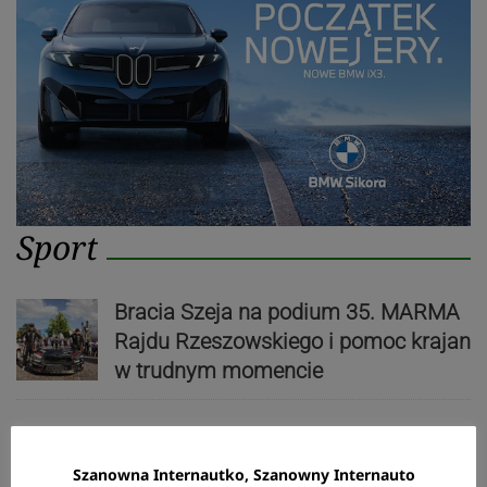
Sport
Bracia Szeja na podium 35. MARMA
Rajdu Rzeszowskiego i pomoc krajan
w trudnym momencie
Zaczęli fatalnie, skończyli
Szanowna Internautko, Szanowny Internauto
znakomicie. Spójnia pokonuje Piasta