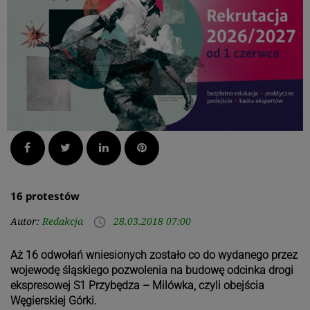
Facebook
Twitter
LinkedIn
Pinterest
16 protestów
Autor:
Redakcja
28.03.2018 07:00
access_time
Aż 16 odwołań wniesionych zostało co do wydanego przez
wojewodę śląskiego pozwolenia na budowę odcinka drogi
ekspresowej S1 Przybędza – Milówka, czyli obejścia
Węgierskiej Górki.