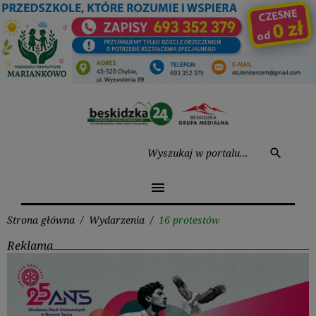
Przejdź
do
treści
Wysz
search
menu
Strona główna
/
Wydarzenia
/
16 protestów
Reklama