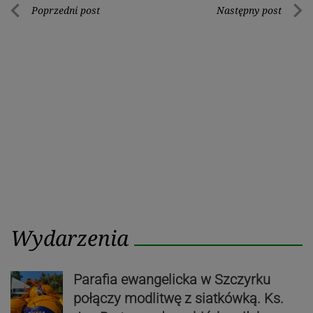
Nawigacja
Poprzedni post
Następny post
Poprzedni
Nastę
wpisu
post
post
Wydarzenia
Parafia ewangelicka w Szczyrku
połączy modlitwę z siatkówką. Ks.