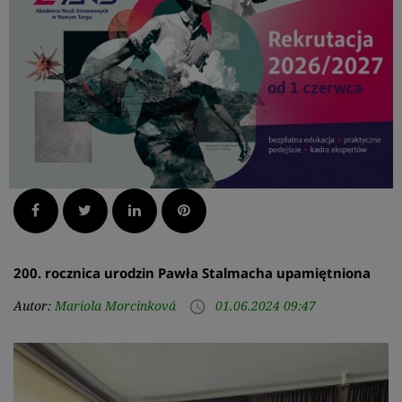
Facebook
Twitter
LinkedIn
Pinterest
200. rocznica urodzin Pawła Stalmacha upamiętniona
Autor:
Mariola Morcinková
01.06.2024 09:47
access_time