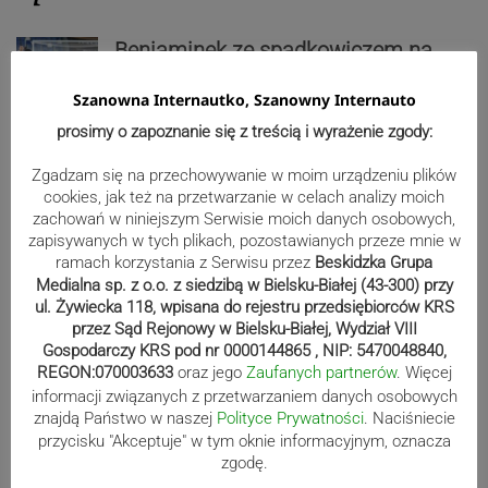
Beniaminek ze spadkowiczem na
remis. Podbeskidzie – Lechia 2:2 |
Szanowna Internautko, Szanowny Internauto
ZDJĘCIA
prosimy o zapoznanie się z treścią i wyrażenie zgody:
Zgadzam się na przechowywanie w moim urządzeniu plików
cookies, jak też na przetwarzanie w celach analizy moich
Biało-zieloni nadal niepokonani.
zachowań w niniejszym Serwisie moich danych osobowych,
Rekord – Stal 3:1 | ZDJĘCIA
zapisywanych w tych plikach, pozostawianych przeze mnie w
ramach korzystania z Serwisu przez
Beskidzka Grupa
Medialna sp. z o.o. z siedzibą w Bielsku-Białej (43-300) przy
ul. Żywiecka 118, wpisana do rejestru przedsiębiorców KRS
przez Sąd Rejonowy w Bielsku-Białej, Wydział VIII
Mistrzowie świata z MCK Żywiec!
Gospodarczy KRS pod nr 0000144865 , NIP: 5470048840,
ZDJĘCIA
REGON:070003633
oraz jego
Zaufanych partnerów
. Więcej
informacji związanych z przetwarzaniem danych osobowych
znajdą Państwo w naszej
Polityce Prywatności
. Naciśniecie
przycisku "Akceptuje" w tym oknie informacyjnym, oznacza
Bracia Szejowie ruszają po kolejne
zgodę.