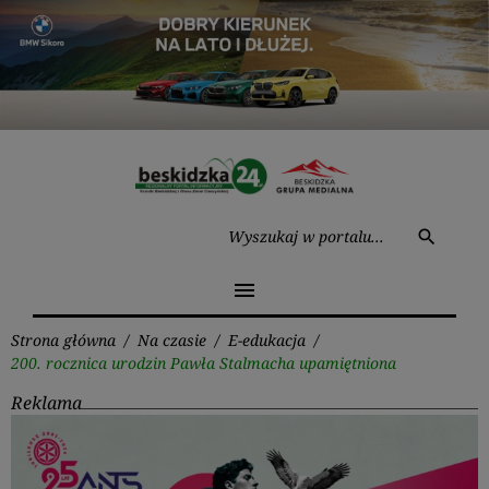
Przejdź
do
treści
Wysz
search
menu
Strona główna
/
Na czasie
/
E-edukacja
/
200. rocznica urodzin Pawła Stalmacha upamiętniona
Reklama