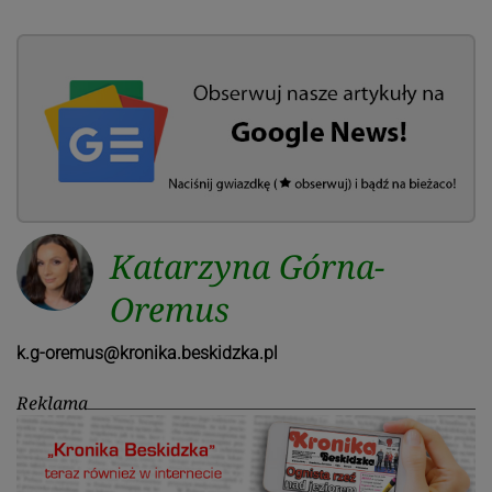
Katarzyna Górna-
Oremus
k.g-oremus@kronika.beskidzka.pl
Reklama