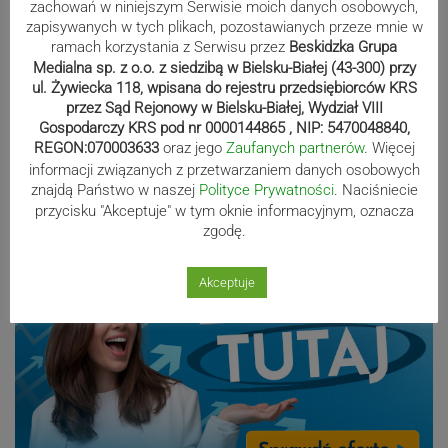
zachowań w niniejszym Serwisie moich danych osobowych,
zapisywanych w tych plikach, pozostawianych przeze mnie w
ramach korzystania z Serwisu przez
Beskidzka Grupa
Medialna sp. z o.o. z siedzibą w Bielsku-Białej (43-300) przy
Blisko 60 tysięcy osób w Polsce
ul. Żywiecka 118, wpisana do rejestru przedsiębiorców KRS
pobiera świadczenie Mama 4 plus.
przez Sąd Rejonowy w Bielsku-Białej, Wydział VIII
Najwięcej w województwie śląskim
Gospodarczy KRS pod nr 0000144865 , NIP: 5470048840,
REGON:070003633
oraz jego
Zaufanych partnerów
. Więcej
informacji związanych z przetwarzaniem danych osobowych
znajdą Państwo w naszej
Polityce Prywatności
. Naciśniecie
Reklama
przycisku "Akceptuje" w tym oknie informacyjnym, oznacza
zgodę.
Akceptuje