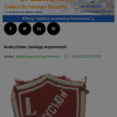
Facebook
Twitter
LinkedIn
Pinterest
Andrychów: Szukają wspomnień
Autor:
Katarzyna Górna-Oremus
04.06.2020 07:00
access_time