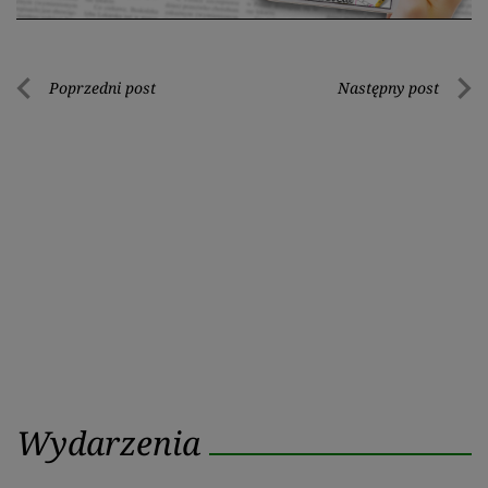
Nawigacja
Poprzedni post
Następny post
Poprzedni
Nastę
wpisu
post
post
Wydarzenia