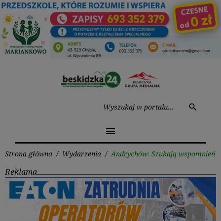
Przejdź
do
treści
Wysz
search
menu
Strona główna
/
Wydarzenia
/
Andrychów: Szukają wspomnień
Reklama