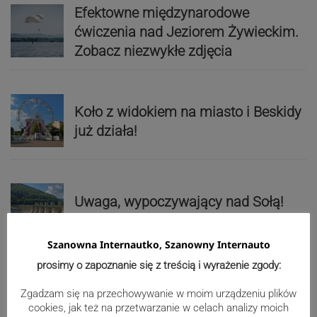
Efektowne międzynarodowe
ćwiczenia nad Jeziorem Żywieckim.
Zobacz niezwykłe zdjęcia
Koło z widokiem na miasto i Beskidy
już działa!
Uwaga, wypoczywający nad Sołą!
Będzie zrzut wody w rzece
Szanowna Internautko, Szanowny Internauto
prosimy o zapoznanie się z treścią i wyrażenie zgody:
Paweł Czycharowski przestał być
Zgadzam się na przechowywanie w moim urządzeniu plików
cookies, jak też na przetwarzanie w celach analizy moich
radnym Cieszyna