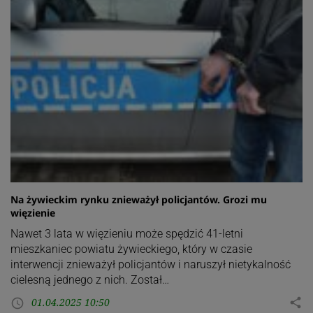
Na żywieckim rynku znieważył policjantów. Grozi mu
więzienie
Nawet 3 lata w więzieniu może spędzić 41-letni
mieszkaniec powiatu żywieckiego, który w czasie
interwencji znieważył policjantów i naruszył nietykalność
cielesną jednego z nich. Został…
01.04.2025 10:50
share
access_time