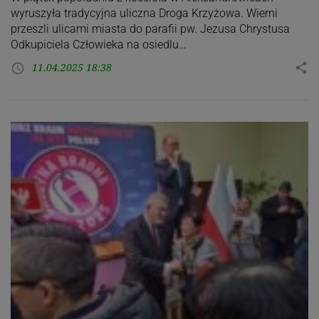
wyruszyła tradycyjna uliczna Droga Krzyżowa. Wierni
przeszli ulicami miasta do parafii pw. Jezusa Chrystusa
Odkupiciela Człowieka na osiedlu…
11.04.2025 18:38
share
access_time