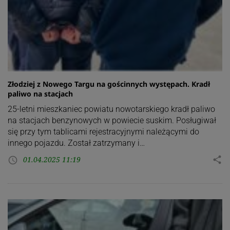
Złodziej z Nowego Targu na gościnnych występach. Kradł
paliwo na stacjach
25-letni mieszkaniec powiatu nowotarskiego kradł paliwo
na stacjach benzynowych w powiecie suskim. Posługiwał
się przy tym tablicami rejestracyjnymi należącymi do
innego pojazdu. Został zatrzymany i…
01.04.2025 11:19
share
access_time