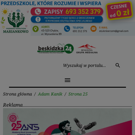
Przejdź
do
treści
Wysz
search
menu
Strona główna
/
Adam Kanik
/
Strona 25
Reklama