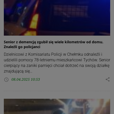
Senior z demencją zgubił się wiele kilometrów od domu.
Znaleźli go policjanci
Dzielnicowi z Komisariatu Policji w Chełmku odnaleźli i
udzielili pomocy 78-letniemu mieszkańcowi Tychów. Senior
cierpiący na zaniki pamięci chciał dotrzeć na swoją działkę
znajdującą się…
08.04.2025 10:53
share
access_time