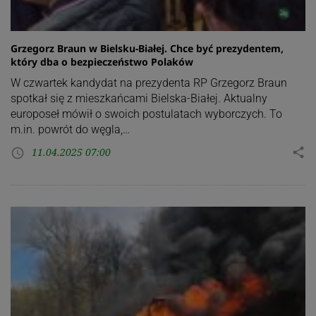
Grzegorz Braun w Bielsku-Białej. Chce być prezydentem,
który dba o bezpieczeństwo Polaków
W czwartek kandydat na prezydenta RP Grzegorz Braun
spotkał się z mieszkańcami Bielska-Białej. Aktualny
europoseł mówił o swoich postulatach wyborczych. To
m.in. powrót do węgla,…
11.04.2025 07:00
share
access_time