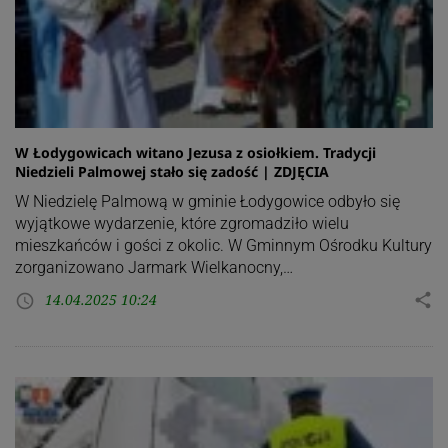
W Łodygowicach witano Jezusa z osiołkiem. Tradycji
Niedzieli Palmowej stało się zadość | ZDJĘCIA
W Niedzielę Palmową w gminie Łodygowice odbyło się
wyjątkowe wydarzenie, które zgromadziło wielu
mieszkańców i gości z okolic. W Gminnym Ośrodku Kultury
zorganizowano Jarmark Wielkanocny,…
14.04.2025 10:24
share
access_time