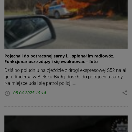
Pojechali do potrąconej sarny i… spłonął im radiowóz.
Funkcjonariusze zdążyli się ewakuować – foto
Dziś po południu na zjeździe z drogi ekspresowej S52 na al.
gen. Andersa w Bielsku-Białej doszło do potrącenia sarny.
Na miejsce udał się patrol policji.…
08.04.2025 15:14
share
access_time