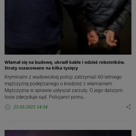
Włamał się na budowę, ukradł kable i odzież robotników.
Straty oszacowano na kilka tysięcy
Kryminalni z wadowickiej policji zatrzymali 60-letniego
mężczyznę podejrzanego o kradzież z włamaniem.
Mężczyzna w sprawie usłyszał zarzuty. O jego dalszym
losie zdecyduje sąd. Policjanci pionu…
25.03.2025 14:34
share
access_time