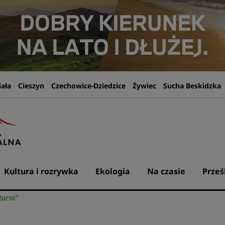
iała
Cieszyn
Czechowice-Dziedzice
Żywiec
Sucha Beskidzka
Kultura i rozrywka
Ekologia
Na czasie
Prześ
tarni”