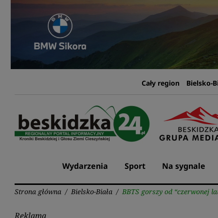
Przejdź
do
treści
Cały region
Bielsko-B
Wydarzenia
Sport
Na sygnale
Strona główna
/
Bielsko-Biała
/
BBTS gorszy od “czerwonej la
Reklama