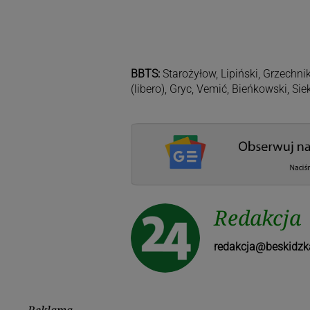
BBTS:
Starożyłow, Lipiński, Grzechn
(libero), Gryc, Vemić, Bieńkowski, Siek
Redakcja
redakcja@beskidzk
Reklama