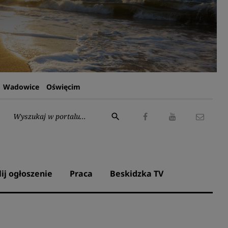
Wadowice
Oświęcim
Wyszukaj:
search
Facebook
Youtube
Kontak
lij ogłoszenie
Praca
Beskidzka TV