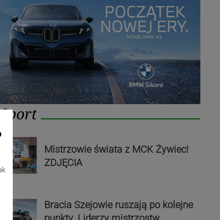
Sport
o
Mistrzowie świata z MCK Żywiec!
ZDJĘCIA
ak
Bracia Szejowie ruszają po kolejne
punkty. Liderzy mistrzostw