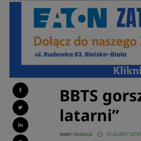
BBTS gors
Facebook
Twitter
latarni”
LinkedIn
Autor:
Redakcja
17.02.2017 22:1
access_time