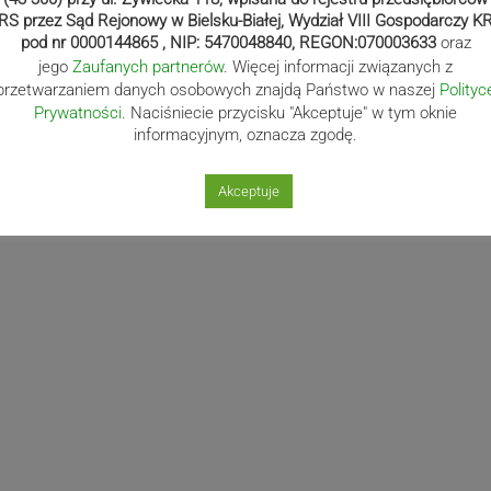
RS przez Sąd Rejonowy w Bielsku-Białej, Wydział VIII Gospodarczy K
pod nr 0000144865 , NIP: 5470048840, REGON:070003633
oraz
jego
Zaufanych partnerów
. Więcej informacji związanych z
przetwarzaniem danych osobowych znajdą Państwo w naszej
Polityc
Prywatności
. Naciśniecie przycisku "Akceptuje" w tym oknie
informacyjnym, oznacza zgodę.
Akceptuje