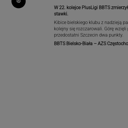
Pinterest
W 22. kolejce PlusLigi BBTS zmierzy
stawki.
Kibice bielskiego klubu z nadzieją p
kolejny się rozczarowali. Górę wzięl
przedostatni Szczecin dwa punkty.
BBTS Bielsko-Biała – AZS Częstochowa