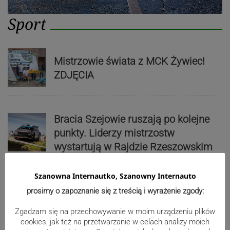
Sport
Mistrzowie świata z MCK Żywiec!
ZDJĘCIA
Bracia Szejowie ruszają po kolejne
punkty. Liderzy mistrzostw
wystartują w Rajdzie Rzeszowskim
Szanowna Internautko, Szanowny Internauto
80-lecie Soły Kobiernice. Będzie się
prosimy o zapoznanie się z treścią i wyrażenie zgody:
działo! SZCZEGÓŁOWY PROGRAM
Zgadzam się na przechowywanie w moim urządzeniu plików
cookies, jak też na przetwarzanie w celach analizy moich