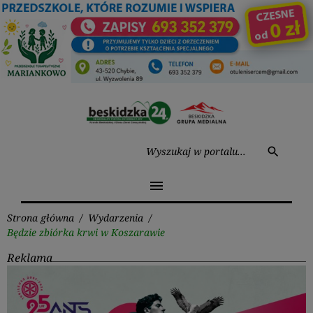
Przejdź
do
treści
Wysz
search
menu
Strona główna
/
Wydarzenia
/
Będzie zbiórka krwi w Koszarawie
Reklama