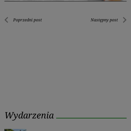
Nawigacja
Poprzedni post
Następny post
Poprzedni
Nastę
wpisu
post
post
Wydarzenia