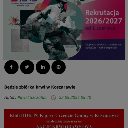
Facebook
Twitter
LinkedIn
Pinterest
Będzie zbiórka krwi w Koszarawie
Autor:
Paweł Szczotka
25.09.2024 09:40
access_time