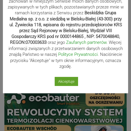
zachowań w niniejszym Serwisie moich danych osobowych,
zapisywanych w tych plikach, pozostawianych przeze mnie w
Kaniów stolicą europejskiego kajak
ramach korzystania z Serwisu przez
Beskidzka Grupa
polo. Kilkadziesiąt drużyn z całej
Medialna sp. z o.o. z siedzibą w Bielsku-Białej (43-300) przy
ul. Żywiecka 118, wpisana do rejestru przedsiębiorców KRS
Europy rywalizowało przez trzy dni
przez Sąd Rejonowy w Bielsku-Białej, Wydział VIII
Gospodarczy KRS pod nr 0000144865 , NIP: 5470048840,
REGON:070003633
oraz jego
Zaufanych partnerów
. Więcej
Nakamura z dubletem w Wiśle.
informacji związanych z przetwarzaniem danych osobowych
znajdą Państwo w naszej
Polityce Prywatności
. Naciśniecie
Dyskwalifikacja Waszka zmieniła
przycisku "Akceptuje" w tym oknie informacyjnym, oznacza
klasyfikację Polaków
zgodę.
Akceptuje
Reklama