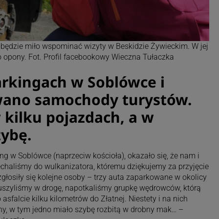
 będzie miło wspominać wizyty w Beskidzie Żywieckim. W jej
to opony. Fot. Profil facebookowy Wieczna Tułaczka
arkingach w Soblówce i
wano samochody turystów.
 kilku pojazdach, a w
ybę.
ng w Soblówce (naprzeciw kościoła), okazało się, że nam i
echaliśmy do wulkanizatora, któremu dziękujemy za przyjęcie
 zgłosiły się kolejne osoby – trzy auta zaparkowane w okolicy
ruszyliśmy w drogę, napotkaliśmy grupkę wędrowców, którą
o asfalcie kilku kilometrów do Złatnej. Niestety i na nich
pony, w tym jedno miało szybę rozbitą w drobny mak… –