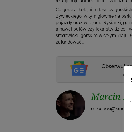
relacjonuje autorka bloga Wieczna T
Co gorsza, kolejni miłośnicy górski
Żywieckiego, w tym głównie na park
pojazdy oraz w rejonie Rysianki, gdz
a nawet butów czy lekarstw dzieci. 
środowisku górskim w całym kraju. G
zafundować…
Marcin Ka
Z
m.kaluski@kronika.