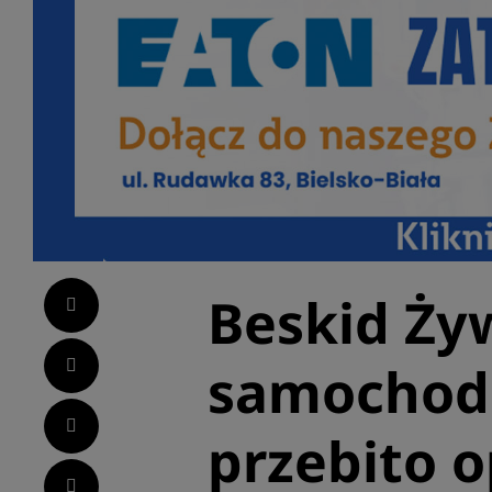
Beskid Ży
Facebook
Twitter
samochod
LinkedIn
przebito 
Pinterest