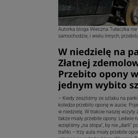
Autorka bloga Wieczna Tułaczka nie
samochodzie, i wielu innych, przebi
W niedzielę na p
Złatnej zdemolo
Przebito opony w
jednym wybito sz
– Kiedy zeszliśmy ze szlaku na parki
koledze przebito oponę w aucie. Poj
w niedzielę. W trakcie naszej wizyty
także miały przebite opony. Ledwie 
wzięliśmy „na stopa”, by nie „darli” p
trafiło – trzy auta miały przebite o