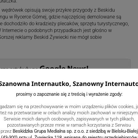
ułaczka.
ch wędrówek opisują swoje przykre przygody z Beskidu
ingu w Rycerce Górnej, gdzie najczęściej demolowane są
ie dochodziło do kradzieży plecaków, sprzętu turystycznego,
W Internecie o podobnych przypadkach jest głośno w
orszej reklamy Beskid Żywiecki nie mógł sobie
Szanowna Internautko, Szanowny Internaut
prosimy o zapoznanie się z treścią i wyrażenie zgody:
łuski
gadzam się na przechowywanie w moim urządzeniu plików cookies, j
też na przetwarzanie w celach analizy moich zachowań w niniejszym
beskidzka.pl
Serwisie moich danych osobowych, zapisywanych w tych plikach,
pozostawianych przeze mnie w ramach korzystania z Serwisu
przez
Beskidzka Grupa Medialna sp. z o.o. z siedzibą w Bielsku-Białej
(43-300) przy ul. Żywiecka 118, wpisana do rejestru przedsiębiorców