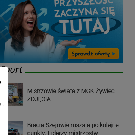
Sport
o
Mistrzowie świata z MCK Żywiec!
ZDJĘCIA
ak
Bracia Szejowie ruszają po kolejne
punkty. Liderzy mistrzostw