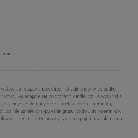
larnie.
ystów jest skażone powietrze ( oficjalnie jest w porządku ,
jników) , wałęsające się po drogach kundle i dzikie wysypiska
dzy innymi połamany eternit, rozbite kafelki z remontu,
ć ludzi nie uznaje wysypywania gruzu, popiołu do pojemników
odatkowymi kosztami. Po co wsypywać do pojemnika jak można