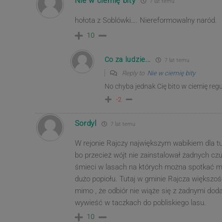
Nie w ciemię bity
7 lat temu
hołota z Soblówki…. Niereformowalny naród.
10
Co za ludzie...
7 lat temu
Reply to
Nie w ciemię bity
No chyba jednak Cię bito w ciemię regu
-2
Sordyl
7 lat temu
W rejonie Rajczy największym wabikiem dla tur
bo przecież wójt nie zainstalował żadnych czu
śmieci w lasach na których można spotkać mię
dużo popiołu. Tutaj w gminie Rajcza większoś
mimo , że odbiór nie wiąże się z żadnymi d
wywieść w taczkach do pobliskiego lasu.
10