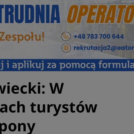
wiecki: W
ach turystów
opony