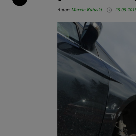
Autor:
Marcin Kałuski
25.09.201
access_time