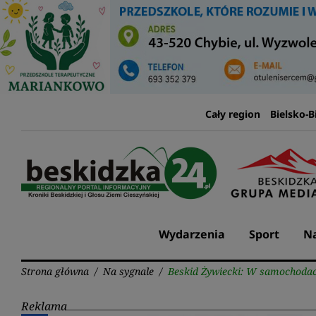
Przejdź
do
treści
Cały region
Bielsko-B
Wydarzenia
Sport
Na
Strona główna
/
Na sygnale
/
Beskid Żywiecki: W samochodac
Reklama