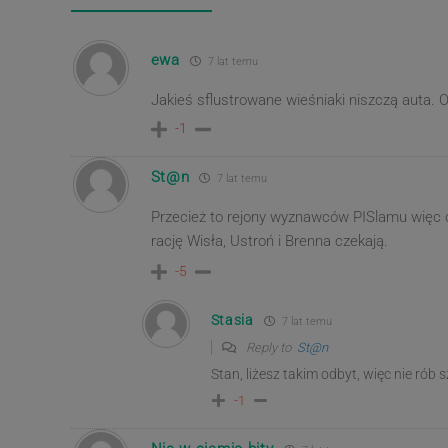
ewa
7 lat temu
Jakieś sflustrowane wieśniaki niszczą auta. O
-1
St@n
7 lat temu
Przecież to rejony wyznawców PISlamu więc
rację Wisła, Ustroń i Brenna czekają.
-5
Stasia
7 lat temu
Reply to
St@n
Stan, liżesz takim odbyt, więc nie rób s
-1