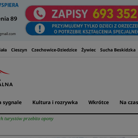
iała
Cieszyn
Czechowice-Dziedzice
Żywiec
Sucha Beskidzka
 sygnale
Kultura i rozrywka
Wkrótce
Na czas
h turystów przebito opony