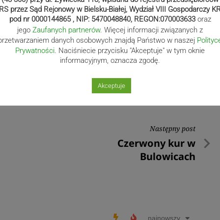
RS przez Sąd Rejonowy w Bielsku-Białej, Wydział VIII Gospodarczy K
pod nr 0000144865 , NIP: 5470048840, REGON:070003633
oraz
jego
Zaufanych partnerów
. Więcej informacji związanych z
przetwarzaniem danych osobowych znajdą Państwo w naszej
Polityc
Prywatności
. Naciśniecie przycisku "Akceptuje" w tym oknie
informacyjnym, oznacza zgodę.
Akceptuje
Następny post
Następny
Czerwony kur w
post
Bulowicach
najnowszy