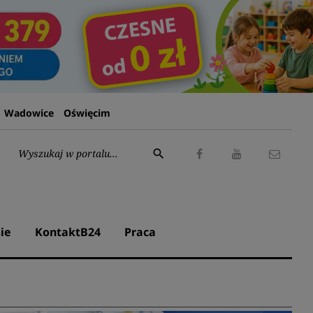
Wadowice
Oświęcim
Wyszukaj:
search
Facebook
Youtube
Kontak
ie
KontaktB24
Praca