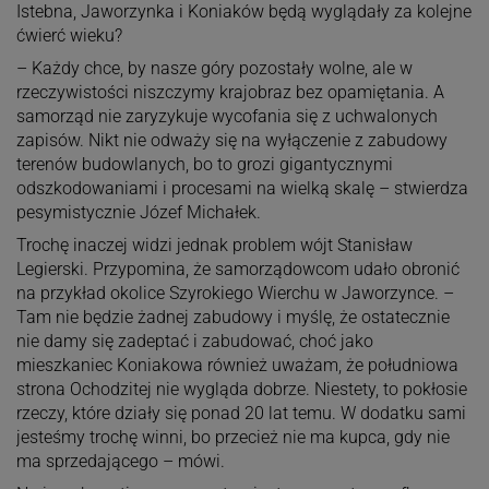
Istebna, Jaworzynka i Koniaków będą wyglądały za kolejne
ćwierć wieku?
– Każdy chce, by nasze góry pozostały wolne, ale w
rzeczywistości niszczymy krajobraz bez opamiętania. A
samorząd nie zaryzykuje wycofania się z uchwalonych
zapisów. Nikt nie odważy się na wyłączenie z zabudowy
terenów budowlanych, bo to grozi gigantycznymi
odszkodowaniami i procesami na wielką skalę – stwierdza
pesymistycznie Józef Michałek.
Trochę inaczej widzi jednak problem wójt Stanisław
Legierski. Przypomina, że samorządowcom udało obronić
na przykład okolice Szyrokiego Wierchu w Jaworzynce. –
Tam nie będzie żadnej zabudowy i myślę, że ostatecznie
nie damy się zadeptać i zabudować, choć jako
mieszkaniec Koniakowa również uważam, że południowa
strona Ochodzitej nie wygląda dobrze. Niestety, to pokłosie
rzeczy, które działy się ponad 20 lat temu. W dodatku sami
jesteśmy trochę winni, bo przecież nie ma kupca, gdy nie
ma sprzedającego – mówi.