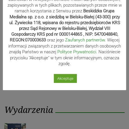
zapisywanych w tych plikach, pozostawianych przeze mnie w
ramach korzystania z Serwisu przez
Beskidzka Grupa
Nawigacja
Poprzedni post
Następny post
Medialna sp. z o.o. z siedzibą w Bielsku-Białej (43-300) przy
ul. Żywiecka 118, wpisana do rejestru przedsiębiorców KRS
Poprzedni
Nastę
wpisu
przez Sąd Rejonowy w Bielsku-Białej, Wydział VIII
post
post
Gospodarczy KRS pod nr 0000144865 , NIP: 5470048840,
REGON:070003633
oraz jego
Zaufanych partnerów
. Więcej
informacji związanych z przetwarzaniem danych osobowych
znajdą Państwo w naszej
Polityce Prywatności
. Naciśniecie
przycisku "Akceptuje" w tym oknie informacyjnym, oznacza
zgodę.
Akceptuje
Wydarzenia