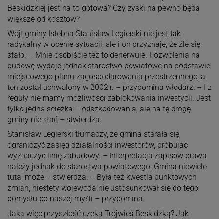
Beskidzkiej jest na to gotowa? Czy zyski na pewno będą
większe od kosztów?
Wójt gminy Istebna Stanisław Legierski nie jest tak
radykalny w ocenie sytuacji, ale i on przyznaje, że źle się
stało. – Mnie osobiście też to denerwuje. Pozwolenia na
budowę wydaje jednak starostwo powiatowe na podstawie
miejscowego planu zagospodarowania przestrzennego, a
ten został uchwalony w 2002 r. – przypomina włodarz. – I z
reguły nie mamy możliwości zablokowania inwestycji. Jest
tylko jedna ścieżka – odszkodowania, ale na tę drogę
gminy nie stać – stwierdza.
Stanisław Legierski tłumaczy, że gmina starała się
ograniczyć zasięg działalności inwestorów, próbując
wyznaczyć linię zabudowy. – Interpretacja zapisów prawa
należy jednak do starostwa powiatowego. Gmina niewiele
tutaj może – stwierdza. – Była też kwestia punktowych
zmian, niestety wojewoda nie ustosunkował się do tego
pomysłu po naszej myśli – przypomina.
Jaka więc przyszłość czeka Trójwieś Beskidzką? Jak