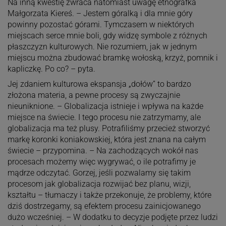
Na inną kwestię zwraca natomiast uwagę etnografka
Małgorzata Kiereś. – Jestem góralką i dla mnie góry
powinny pozostać górami. Tymczasem w niektórych
miejscach serce mnie boli, gdy widzę symbole z różnych
płaszczyzn kulturowych. Nie rozumiem, jak w jednym
miejscu można zbudować bramkę wołoską, krzyż, pomnik i
kapliczkę. Po co? – pyta.
Jej zdaniem kulturowa ekspansja „dołów” to bardzo
złożona materia, a pewne procesy są zwyczajnie
nieuniknione. – Globalizacja istnieje i wpływa na każde
miejsce na świecie. I tego procesu nie zatrzymamy, ale
globalizacja ma też plusy. Potrafiliśmy przecież stworzyć
markę koronki koniakowskiej, która jest znana na całym
świecie – przypomina. – Na zachodzących wokół nas
procesach możemy więc wygrywać, o ile potrafimy je
mądrze odczytać. Gorzej, jeśli pozwalamy się takim
procesom jak globalizacja rozwijać bez planu, wizji,
kształtu – tłumaczy i także przekonuje, że problemy, które
dziś dostrzegamy, są efektem procesu zainicjowanego
dużo wcześniej. – W dodatku to decyzje podjęte przez ludzi