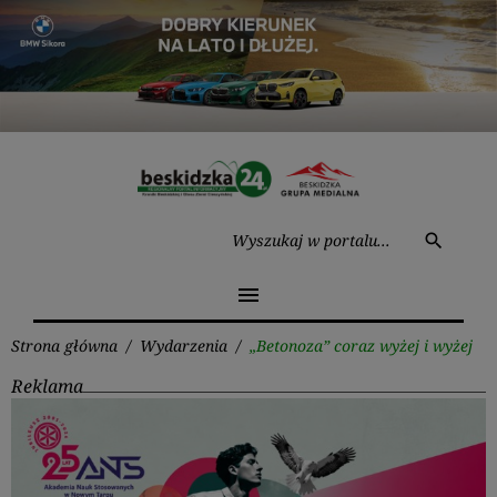
Przejdź
do
treści
Wysz
search
menu
Strona główna
/
Wydarzenia
/
„Betonoza” coraz wyżej i wyżej
Reklama