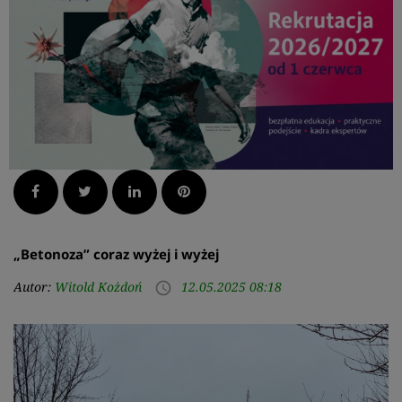
Facebook
Twitter
LinkedIn
Pinterest
„Betonoza” coraz wyżej i wyżej
Autor:
Witold Kożdoń
12.05.2025 08:18
access_time