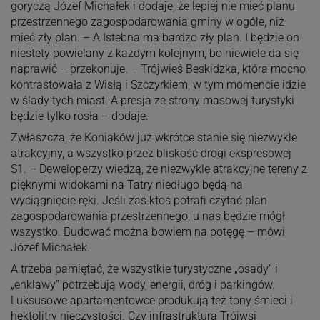
goryczą Józef Michałek i dodaje, że lepiej nie mieć planu
przestrzennego zagospodarowania gminy w ogóle, niż
mieć zły plan. – A Istebna ma bardzo zły plan. I będzie on
niestety powielany z każdym kolejnym, bo niewiele da się
naprawić – przekonuje. – Trójwieś Beskidzka, która mocno
kontrastowała z Wisłą i Szczyrkiem, w tym momencie idzie
w ślady tych miast. A presja ze strony masowej turystyki
będzie tylko rosła – dodaje.
Zwłaszcza, że Koniaków już wkrótce stanie się niezwykle
atrakcyjny, a wszystko przez bliskość drogi ekspresowej
S1. – Deweloperzy wiedzą, że niezwykle atrakcyjne tereny z
pięknymi widokami na Tatry niedługo będą na
wyciągnięcie ręki. Jeśli zaś ktoś potrafi czytać plan
zagospodarowania przestrzennego, u nas będzie mógł
wszystko. Budować można bowiem na potęgę – mówi
Józef Michałek.
A trzeba pamiętać, że wszystkie turystyczne „osady” i
„enklawy” potrzebują wody, energii, dróg i parkingów.
Luksusowe apartamentowce produkują też tony śmieci i
hektolitry nieczystości. Czy infrastruktura Trójwsi