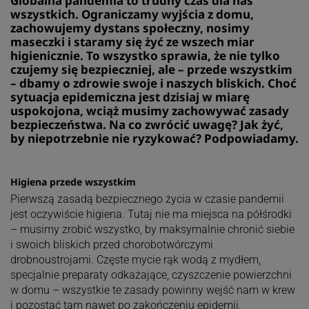
Globalna pandemia to trudny czas dla nas
wszystkich. Ograniczamy wyjścia z domu,
zachowujemy dystans społeczny, nosimy
maseczki i staramy się żyć ze wszech miar
higienicznie. To wszystko sprawia, że nie tylko
czujemy się bezpieczniej, ale – przede wszystkim
– dbamy o zdrowie swoje i naszych bliskich. Choć
sytuacja epidemiczna jest dzisiaj w miarę
uspokojona, wciąż musimy zachowywać zasady
bezpieczeństwa. Na co zwrócić uwagę? Jak żyć,
by niepotrzebnie nie ryzykować? Podpowiadamy.
Higiena przede wszystkim
Pierwszą zasadą bezpiecznego życia w czasie pandemii
jest oczywiście higiena. Tutaj nie ma miejsca na półśrodki
– musimy zrobić wszystko, by maksymalnie chronić siebie
i swoich bliskich przed chorobotwórczymi
drobnoustrojami. Częste mycie rąk wodą z mydłem,
specjalnie preparaty odkażające, czyszczenie powierzchni
w domu – wszystkie te zasady powinny wejść nam w krew
i pozostać tam nawet po zakończeniu epidemii.