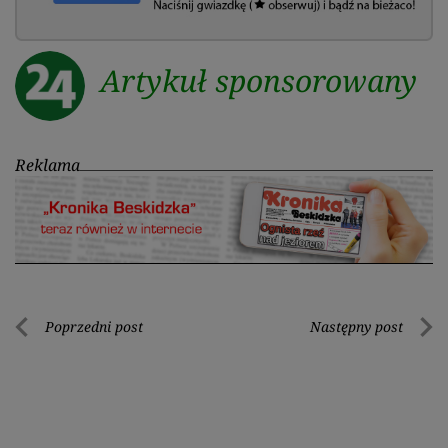
Artykuł sponsorowany
Reklama
Nawigacja
Poprzedni post
Następny post
Poprzedni
Nastę
wpisu
post
post