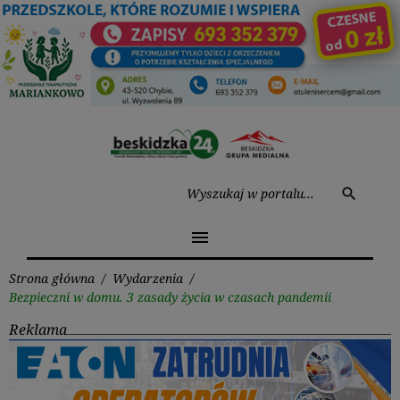
Przejdź
do
treści
Wysz
search
menu
Strona główna
/
Wydarzenia
/
Bezpieczni w domu. 3 zasady życia w czasach pandemii
Reklama