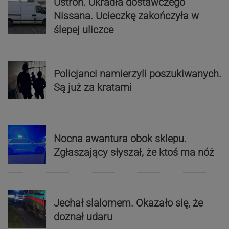
Ustroń. Ukradła dostawczego
Nissana. Ucieczkę zakończyła w
ślepej uliczce
Policjanci namierzyli poszukiwanych.
Są już za kratami
Nocna awantura obok sklepu.
Zgłaszający słyszał, że ktoś ma nóż
Jechał slalomem. Okazało się, że
doznał udaru