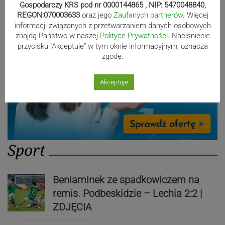
Gospodarczy KRS pod nr 0000144865 , NIP: 5470048840,
REGON:070003633
oraz jego
Zaufanych partnerów
. Więcej
informacji związanych z przetwarzaniem danych osobowych
znajdą Państwo w naszej
Polityce Prywatności
. Naciśniecie
przycisku "Akceptuje" w tym oknie informacyjnym, oznacza
zgodę.
Akceptuje
Sport
Beniaminek ze spadkowiczem na
remis. Podbeskidzie – Lechia 2:2 |
ZDJĘCIA