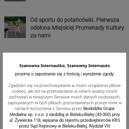
Od sportu do potańcówki. Pierwsza
odsłona Miejskiej Promenady Kultury
za nami
Parafia ewangelicka w Szczyrku
połączy modlitwę z siatkówką. Ks.
Szanowna Internautko, Szanowny Internauto
Jan Byrt ruszył ze zbiórką piłek
prosimy o zapoznanie się z treścią i wyrażenie zgody:
Zgadzam się na przechowywanie w moim urządzeniu plików
cookies, jak też na przetwarzanie w celach analizy moich
Noc Perseidów na Kaplicówce.
zachowań w niniejszym Serwisie moich danych osobowych,
Skoczów zaprasza na noc pod
zapisywanych w tych plikach, pozostawianych przeze mnie w
gwiazdami
ramach korzystania z Serwisu przez
Beskidzka Grupa
Medialna sp. z o.o. z siedzibą w Bielsku-Białej (43-300) przy
ul. Żywiecka 118, wpisana do rejestru przedsiębiorców KRS
przez Sąd Rejonowy w Bielsku-Białej, Wydział VIII
Reklama