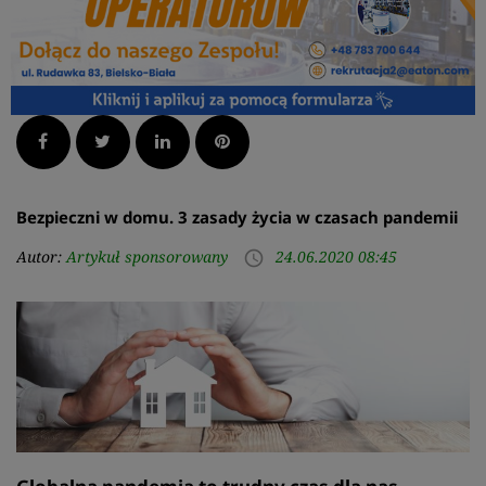
Facebook
Twitter
LinkedIn
Pinterest
Bezpieczni w domu. 3 zasady życia w czasach pandemii
Autor:
Artykuł sponsorowany
24.06.2020 08:45
access_time