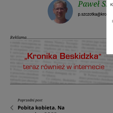
Paweł Sz
K
p.szczotka@kronika
Reklama
Nawigacja
Poprzedni post
Poprzedni
Pobita kobieta. Na