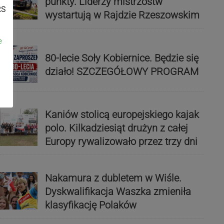
punkty. Liderzy mistrzostw
RS
wystartują w Rajdzie Rzeszowskim
e
80-lecie Soły Kobiernice. Będzie się
działo! SZCZEGÓŁOWY PROGRAM
Kaniów stolicą europejskiego kajak
polo. Kilkadziesiąt drużyn z całej
Europy rywalizowało przez trzy dni
Nakamura z dubletem w Wiśle.
Dyskwalifikacja Waszka zmieniła
klasyfikację Polaków