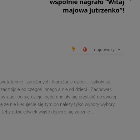
post
wspólnie nagrało “Witaj
majowa jutrzenko”!
najnowszy
 kwatatannie i zarażonych .Narażacie dzieci … szkoły są
acznijcie od czegoś innego a nie od dzieci . Zachować
sytuacji co się dzieje ,będą chciały się przytulić do swojej
 że nie kierujecie się tym co należy tylko wybory wybory
 żeby gdziekolwiek wyjść dopiero się zacznie ….