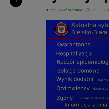
Pinterest
Autor:
Paweł Szczotka
03.05.202
access_time