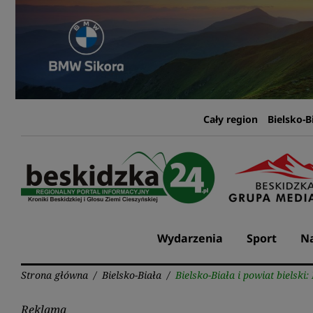
Przejdź
do
treści
Cały region
Bielsko-B
Wydarzenia
Sport
Na
Strona główna
/
Bielsko-Biała
/
Bielsko-Biała i powiat bielski
Reklama