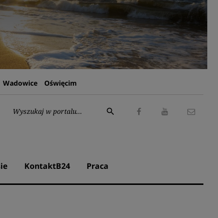
Wadowice
Oświęcim
Wyszukaj:
search
Facebook
Youtube
Kontak
ie
KontaktB24
Praca