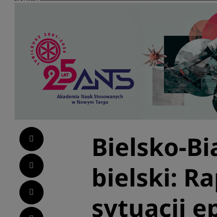
Bielsko-Bi
Facebook
Twitter
bielski: R
LinkedIn
sytuacji e