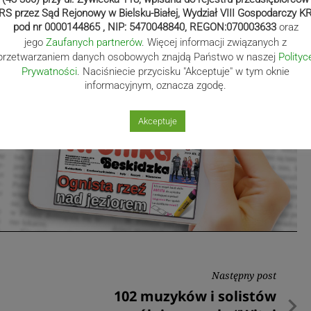
czotka
RS przez Sąd Rejonowy w Bielsku-Białej, Wydział VIII Gospodarczy K
pod nr 0000144865 , NIP: 5470048840, REGON:070003633
oraz
.beskidzka.pl
jego
Zaufanych partnerów
. Więcej informacji związanych z
przetwarzaniem danych osobowych znajdą Państwo w naszej
Polityc
Prywatności
. Naciśniecie przycisku "Akceptuje" w tym oknie
informacyjnym, oznacza zgodę.
Akceptuje
Następny post
Następny
102 muzyków i solistów