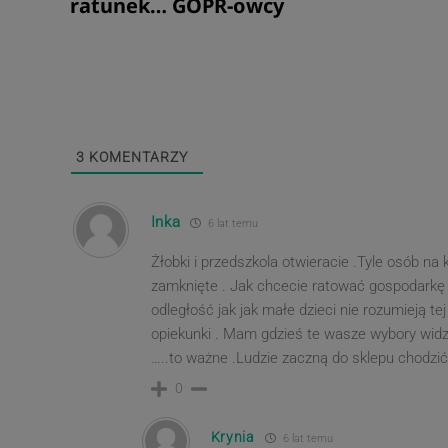
wpisu
post
ratunek… GOPR-owcy
3
KOMENTARZY
Inka
6 lat temu
Żłobki i przedszkola otwieracie .Tyle osób na
zamknięte . Jak chcecie ratować gospodarkę z
odległość jak jak małe dzieci nie rozumieją tej 
opiekunki . Mam gdzieś te wasze wybory widzę
…..to ważne .Ludzie zaczną do sklepu chodzić
0
Krynia
6 lat temu