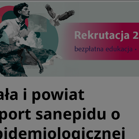
ała i powiat
aport sanepidu o
pidemiologicznej