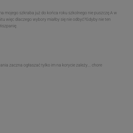
ama mojego szkraba już do końca roku szkolnego nie puszczę.A w
mitu więc dlaczego wybory miałby się nie odbyć?Gdyby nie ten
Hiszpanię.
ia zaczna ogłaszać tylko im na korycie zależy…. chore