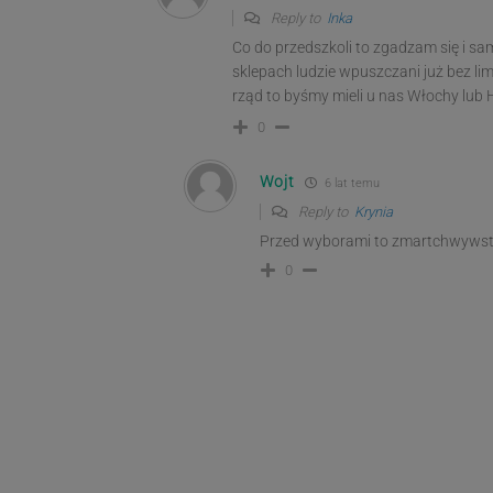
Reply to
Inka
Co do przedszkoli to zgadzam się i s
sklepach ludzie wpuszczani już bez li
rząd to byśmy mieli u nas Włochy lub 
0
Wojt
6 lat temu
Reply to
Krynia
Przed wyborami to zmartchwywstan
0