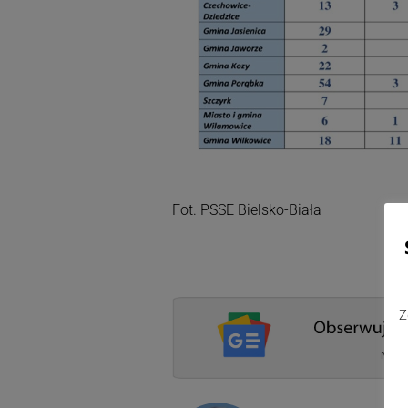
Fot. PSSE Bielsko-Biała
Z