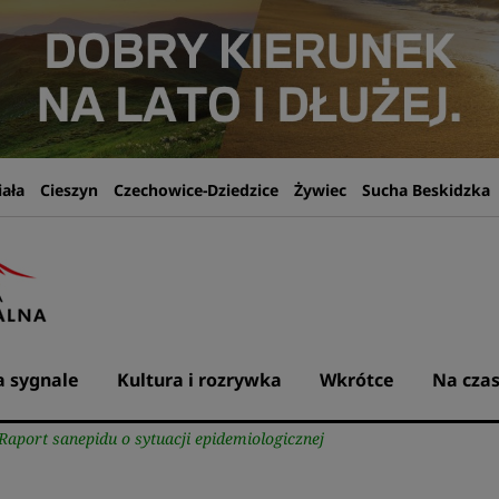
iała
Cieszyn
Czechowice-Dziedzice
Żywiec
Sucha Beskidzka
 sygnale
Kultura i rozrywka
Wkrótce
Na czas
: Raport sanepidu o sytuacji epidemiologicznej