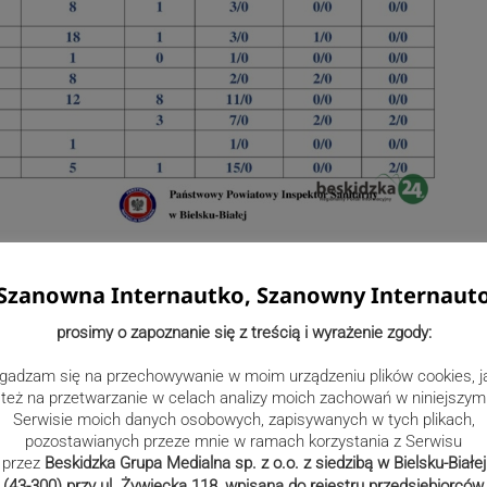
Szanowna Internautko, Szanowny Internaut
prosimy o zapoznanie się z treścią i wyrażenie zgody:
gadzam się na przechowywanie w moim urządzeniu plików cookies, j
też na przetwarzanie w celach analizy moich zachowań w niniejszym
Serwisie moich danych osobowych, zapisywanych w tych plikach,
pozostawianych przeze mnie w ramach korzystania z Serwisu
przez
Beskidzka Grupa Medialna sp. z o.o. z siedzibą w Bielsku-Białej
(43-300) przy ul. Żywiecka 118, wpisana do rejestru przedsiębiorców