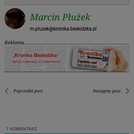
Marcin Płużek
m.pluzek@kronika.beskidzka.pl
Reklama
Nawigacja
Poprzedni post
Następny post
Poprzedni
Nastę
wpisu
post
post
1
KOMENTARZ