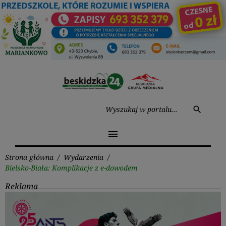
Przejdź
do
treści
Wysz
search
menu
Strona główna
/
Wydarzenia
/
Bielsko-Biała: Komplikacje z e-dowodem
Reklama