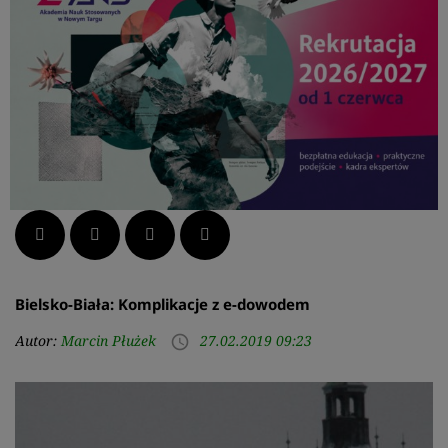
Facebook
Twitter
LinkedIn
Pinterest
Bielsko-Biała: Komplikacje z e-dowodem
Autor:
Marcin Płużek
27.02.2019 09:23
access_time