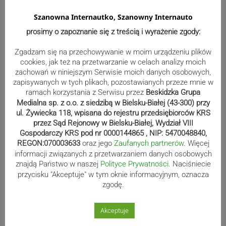
Reklama
Szanowna Internautko, Szanowny Internauto
prosimy o zapoznanie się z treścią i wyrażenie zgody:
Zgadzam się na przechowywanie w moim urządzeniu plików
cookies, jak też na przetwarzanie w celach analizy moich
zachowań w niniejszym Serwisie moich danych osobowych,
zapisywanych w tych plikach, pozostawianych przeze mnie w
ramach korzystania z Serwisu przez
Beskidzka Grupa
Medialna sp. z o.o. z siedzibą w Bielsku-Białej (43-300) przy
ul. Żywiecka 118, wpisana do rejestru przedsiębiorców KRS
przez Sąd Rejonowy w Bielsku-Białej, Wydział VIII
Gospodarczy KRS pod nr 0000144865 , NIP: 5470048840,
REGON:070003633
oraz jego
Zaufanych partnerów
. Więcej
informacji związanych z przetwarzaniem danych osobowych
Sport
znajdą Państwo w naszej
Polityce Prywatności
. Naciśniecie
przycisku "Akceptuje" w tym oknie informacyjnym, oznacza
zgodę.
Biało-zieloni nadal niepokonani.
Rekord – Stal 3:1 | ZDJĘCIA
Akceptuje