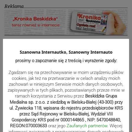
Reklama
Szanowna Internautko, Szanowny Internauto
Nawigacja
Poprzedni post
Następny post
prosimy o zapoznanie się z treścią i wyrażenie zgody:
Poprzedni
Nastę
wpisu
post
post
Zgadzam się na przechowywanie w moim urządzeniu plików
cookies, jak też na przetwarzanie w celach analizy moich
zachowań w niniejszym Serwisie moich danych osobowych,
zapisywanych w tych plikach, pozostawianych przeze mnie w
ramach korzystania z Serwisu przez
Beskidzka Grupa
Medialna sp. z o.o. z siedzibą w Bielsku-Białej (43-300) przy
ul. Żywiecka 118, wpisana do rejestru przedsiębiorców KRS
przez Sąd Rejonowy w Bielsku-Białej, Wydział VIII
Gospodarczy KRS pod nr 0000144865 , NIP: 5470048840,
REGON:070003633
oraz jego
Zaufanych partnerów
. Więcej