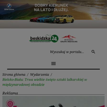
Przejdź
do
treści
Wysz
search
menu
Strona główna
/
Wydarzenia
/
Bielsko-Biała: Trwa wielkie święto sztuki lalkarskiej w
międzynarodowej obsadzie
Reklama