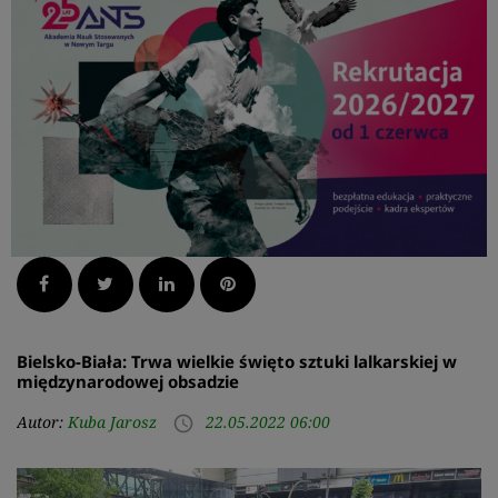
Facebook
Twitter
LinkedIn
Pinterest
Bielsko-Biała: Trwa wielkie święto sztuki lalkarskiej w
międzynarodowej obsadzie
Autor:
Kuba Jarosz
22.05.2022 06:00
access_time