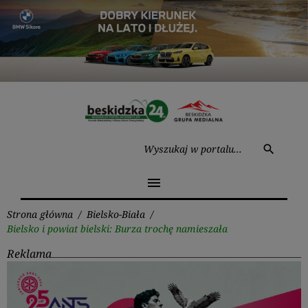
Przejdź
do
treści
Wysz
search
menu
Strona główna
/
Bielsko-Biała
/
Bielsko i powiat bielski: Burza trochę namieszała
Reklama