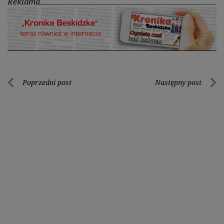
Reklama
Nawigacja
Poprzedni post
Następny post
Poprzedni
Nastę
wpisu
post
post