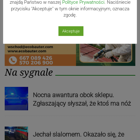
znajdą Państwo w naszej
Polityce Prywatności
. Naciśniecie
przycisku "Akceptuje" w tym oknie informacyjnym, oznacza
zgodę.
Akceptuje
Na sygnale
Nocna awantura obok sklepu.
Zgłaszający słyszał, że ktoś ma nóż
Jechał slalomem. Okazało się, że