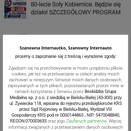
80-lecie Soły Kobiernice. Będzie się
działo! SZCZEGÓŁOWY PROGRAM
Kaniów stolicą europejskiego kajak
polo. Kilkadziesiąt drużyn z całej
Szanowna Internautko, Szanowny Internauto
Europy rywalizowało przez trzy dni
prosimy o zapoznanie się z treścią i wyrażenie zgody:
Zgadzam się na przechowywanie w moim urządzeniu plików
Nakamura z dubletem w Wiśle.
cookies, jak też na przetwarzanie w celach analizy moich
zachowań w niniejszym Serwisie moich danych osobowych,
Dyskwalifikacja Waszka zmieniła
zapisywanych w tych plikach, pozostawianych przeze mnie w
klasyfikację Polaków
ramach korzystania z Serwisu przez
Beskidzka Grupa
Medialna sp. z o.o. z siedzibą w Bielsku-Białej (43-300) przy
ul. Żywiecka 118, wpisana do rejestru przedsiębiorców KRS
przez Sąd Rejonowy w Bielsku-Białej, Wydział VIII
Reklama
Gospodarczy KRS pod nr 0000144865 , NIP: 5470048840,
REGON:070003633
oraz jego
Zaufanych partnerów
. Więcej
informacji związanych z przetwarzaniem danych osobowych