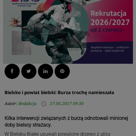
Facebook
Twitter
LinkedIn
Pinterest
Bielsko i powiat bielski: Burza trochę namieszała
Autor:
Redakcja
17.06.2017 09:30
access_time
Kilka interwencji związanych z burzą odnotowali minionej
doby bielscy strażacy.
W Bielsku-Białej usuwali powalone drzewo z ulicy