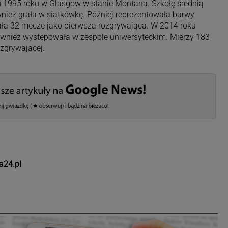
iu 1995 roku w Glasgow w stanie Montana. Szkołę średnią
wnież grała w siatkówkę. Później reprezentowała barwy
ała 32 mecze jako pierwsza rozgrywająca. W 2014 roku
również występowała w zespole uniwersyteckim. Mierzy 183
ozgrywającej.
a24.pl