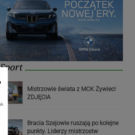
Sport
o
Mistrzowie świata z MCK Żywiec!
ZDJĘCIA
ak
Bracia Szejowie ruszają po kolejne
punkty. Liderzy mistrzostw