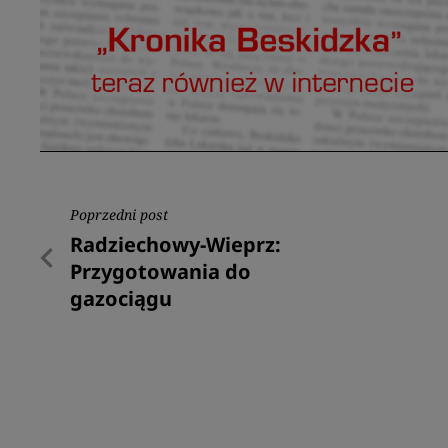
Nawigacja
Poprzedni post
Poprzedni
Radziechowy-Wieprz:
wpisu
post
Przygotowania do
gazociągu