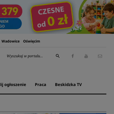
Wadowice
Oświęcim
Wyszukaj:
search
Facebook
Youtube
Kontak
lij ogłoszenie
Praca
Beskidzka TV