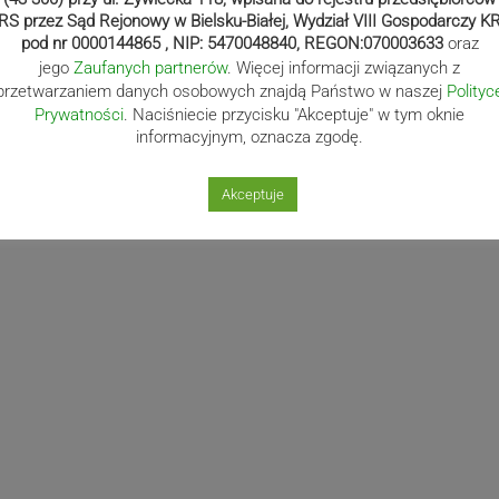
RS przez Sąd Rejonowy w Bielsku-Białej, Wydział VIII Gospodarczy K
pod nr 0000144865 , NIP: 5470048840, REGON:070003633
oraz
jego
Zaufanych partnerów
. Więcej informacji związanych z
przetwarzaniem danych osobowych znajdą Państwo w naszej
Polityc
Prywatności
. Naciśniecie przycisku "Akceptuje" w tym oknie
informacyjnym, oznacza zgodę.
Akceptuje