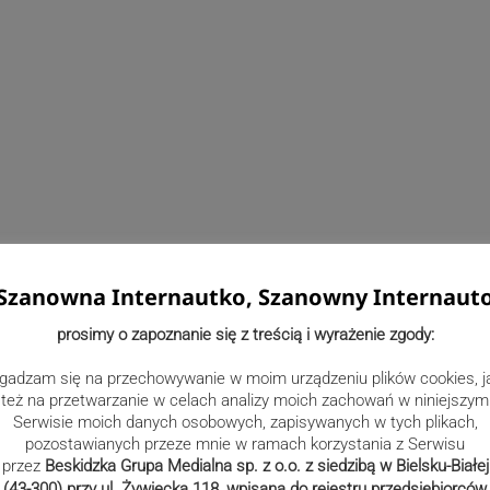
Szanowna Internautko, Szanowny Internaut
prosimy o zapoznanie się z treścią i wyrażenie zgody:
gadzam się na przechowywanie w moim urządzeniu plików cookies, j
też na przetwarzanie w celach analizy moich zachowań w niniejszym
Serwisie moich danych osobowych, zapisywanych w tych plikach,
pozostawianych przeze mnie w ramach korzystania z Serwisu
przez
Beskidzka Grupa Medialna sp. z o.o. z siedzibą w Bielsku-Białej
(43-300) przy ul. Żywiecka 118, wpisana do rejestru przedsiębiorców