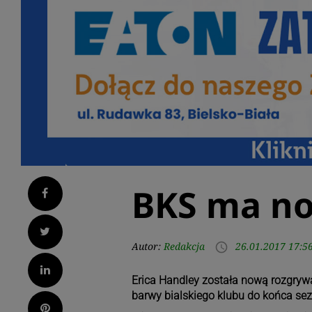
BKS ma no
Facebook
Twitter
Autor:
Redakcja
26.01.2017 17:5
access_time
LinkedIn
Erica Handley została nową rozgryw
barwy bialskiego klubu do końca se
Pinterest