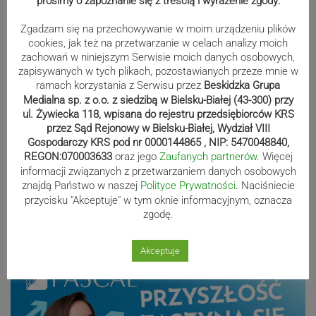
prosimy o zapoznanie się z treścią i wyrażenie zgody:
Zgadzam się na przechowywanie w moim urządzeniu plików
cookies, jak też na przetwarzanie w celach analizy moich
zachowań w niniejszym Serwisie moich danych osobowych,
zapisywanych w tych plikach, pozostawianych przeze mnie w
Zobacz, jak wygląda przejażdżka
ramach korzystania z Serwisu przez
Beskidzka Grupa
Diabelskim Młynem! WIDEO
Medialna sp. z o.o. z siedzibą w Bielsku-Białej (43-300) przy
ul. Żywiecka 118, wpisana do rejestru przedsiębiorców KRS
przez Sąd Rejonowy w Bielsku-Białej, Wydział VIII
Gospodarczy KRS pod nr 0000144865 , NIP: 5470048840,
Znikają zabudowania dawnego,
REGON:070003633
oraz jego
Zaufanych partnerów
. Więcej
informacji związanych z przetwarzaniem danych osobowych
cieszyńskiego „Lasu”. Ruszyła
znajdą Państwo w naszej
Polityce Prywatności
. Naciśniecie
rozbiórka poprzemysłowego terenu
przycisku "Akceptuje" w tym oknie informacyjnym, oznacza
zgodę.
Reklama
Akceptuje