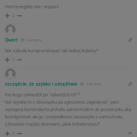
Hermenegilda wie i wyjaśni
0
Qwert
3 lat temu
Nie szkoda kompromitować tak ładnej kobiety?
0
szczęście, że szybko i szcęśliwie
3 lat temu
Kto kogo odwiedził po “odwiedzili ich”?
Nie wynika to z obowiązku po zgłoszeniu zaginięcia?, pani
zastępca komendanta jechała samochodem do posterunku aby
koordynować akcję i przypadkowo zauważyła z samochodu
człowieka między drzewami, jakie bohaterstwo?
0