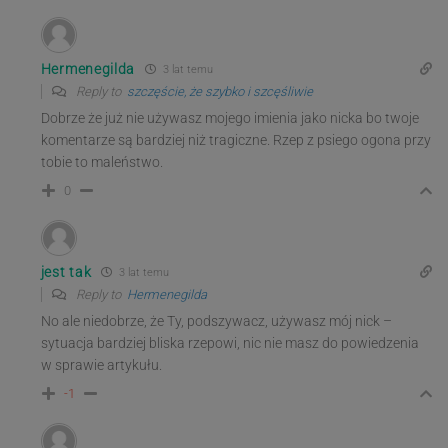
Hermenegilda
3 lat temu
Reply to
szczęście, że szybko i szcęśliwie
Dobrze że już nie używasz mojego imienia jako nicka bo twoje
komentarze są bardziej niż tragiczne. Rzep z psiego ogona przy
tobie to maleństwo.
0
jest tak
3 lat temu
Reply to
Hermenegilda
No ale niedobrze, że Ty, podszywacz, używasz mój nick –
sytuacja bardziej bliska rzepowi, nic nie masz do powiedzenia
w sprawie artykułu.
-1