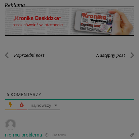
Reklama
Nawigacja
Poprzedni post
Następny post
Poprzedni
Nastę
wpisu
post
post
6
KOMENTARZY
najnowszy
nie ma problemu
3 lat temu