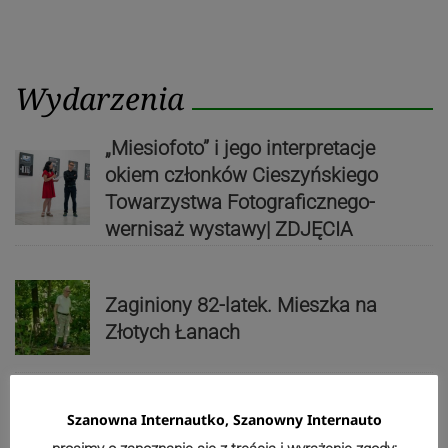
Wydarzenia
„Miesiofoto” i jego interpretacje
okiem członków Cieszyńskiego
Towarzystwa Fotograficznego-
wernisaż wystawy| ZDJĘCIA
Zaginiony 82-latek. Mieszka na
Złotych Łanach
Szanowna Internautko, Szanowny Internauto
Kolarze przemknęli przez region