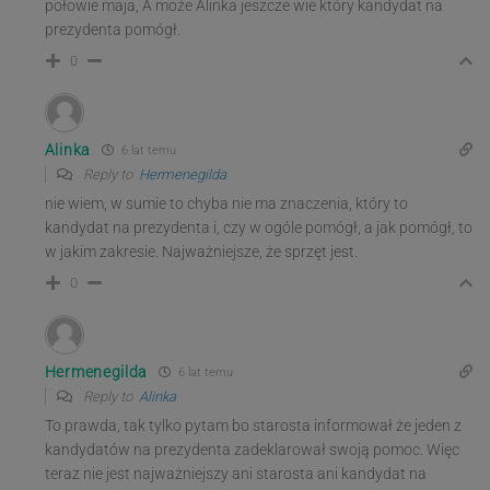
połowie maja, A może Alinka jeszcze wie który kandydat na
prezydenta pomógł.
0
Alinka
6 lat temu
Reply to
Hermenegilda
nie wiem, w sumie to chyba nie ma znaczenia, który to
kandydat na prezydenta i, czy w ogóle pomógł, a jak pomógł, to
w jakim zakresie. Najważniejsze, że sprzęt jest.
0
Hermenegilda
6 lat temu
Reply to
Alinka
To prawda, tak tylko pytam bo starosta informował że jeden z
kandydatów na prezydenta zadeklarował swoją pomoc. Więc
teraz nie jest najważniejszy ani starosta ani kandydat na