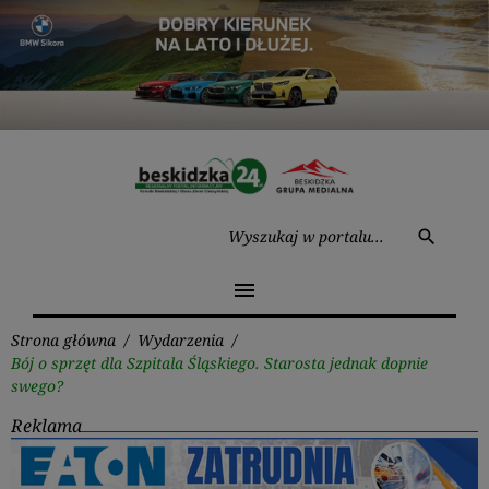
Przejdź
do
treści
Wysz
search
menu
Strona główna
/
Wydarzenia
/
Bój o sprzęt dla Szpitala Śląskiego. Starosta jednak dopnie
swego?
Reklama