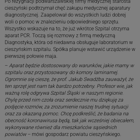
Po rezygnacji podwarszawskiej firmy medycznej starosta
cieszyński podtrzymał chęć zakupu medycznej aparatury
diagnostycznej. Zaapelował do wszystkich ludzi dobrej
woli o pomoc w znalezieniu odpowiedniego sprzętu.
Wszystko wskazuje na to, że już wkrótce Szpital otrzyma
aparat PCR. Toczą się rozmowy z firmą medyczną
Diagnostyka, która od niedawna obsługuje laboratorium w
cieszyńskim szpitalu. Spółka planuje wstawić urządzenie w
pierwszej połowie maja.
–
Aparat będzie dostosowany do warunków, jakie mamy w
szpitalu oraz przystosowany do komory laminarnej.
Ogromnie się cieszę, że prof. Jakub Swadźba zauważył, że
ten sprzęt jest nam tak bardzo potrzebny. Profesor wie, jak
ważną rolę odgrywa Szpital Śląski w naszym regionie.
Chylę przed nim czoła oraz serdecznie mu dziękuję za
podjęcie rozmów, za zrozumienie naszej trudnej sytuacji
oraz za okazaną pomoc. Chcę podkreślić, że badania na
obecność koronawirusa będą, tak jak wcześniej obiecałem,
wykonywane również dla mieszkańców sąsiednich
powiatów
– mówi gospodarz powiatu cieszyńskiego.