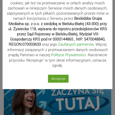
Paweł Czycharowski przestał być
cookies, jak też na przetwarzanie w celach analizy moich
zachowań w niniejszym Serwisie moich danych osobowych,
radnym Cieszyna
zapisywanych w tych plikach, pozostawianych przeze mnie w
ramach korzystania z Serwisu przez
Beskidzka Grupa
Medialna sp. z o.o. z siedzibą w Bielsku-Białej (43-300) przy
ul. Żywiecka 118, wpisana do rejestru przedsiębiorców KRS
Blisko 60 tysięcy osób w Polsce
przez Sąd Rejonowy w Bielsku-Białej, Wydział VIII
pobiera świadczenie Mama 4 plus.
Gospodarczy KRS pod nr 0000144865 , NIP: 5470048840,
REGON:070003633
oraz jego
Zaufanych partnerów
. Więcej
Najwięcej w województwie śląskim
informacji związanych z przetwarzaniem danych osobowych
znajdą Państwo w naszej
Polityce Prywatności
. Naciśniecie
przycisku "Akceptuje" w tym oknie informacyjnym, oznacza
Reklama
zgodę.
Akceptuje