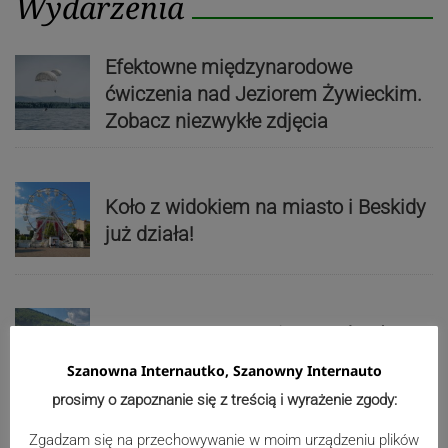
Wydarzenia
Efektowne międzynarodowe
ćwiczenia nad Jeziorem Żywieckim.
Zobacz niezwykłe zdjęcia
Koło z widokiem na miasto i Beskidy
już działa!
Uwaga, wypoczywający nad Sołą!
Będzie zrzut wody w rzece
Szanowna Internautko, Szanowny Internauto
prosimy o zapoznanie się z treścią i wyrażenie zgody:
Zgadzam się na przechowywanie w moim urządzeniu plików