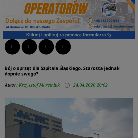
Facebook
Twitter
LinkedIn
Pinterest
Bój o sprzęt dla Szpitala Śląskiego. Starosta jednak
dopnie swego?
Autor:
Krzysztof Marciniuk
24.04.2020 20:02
access_time