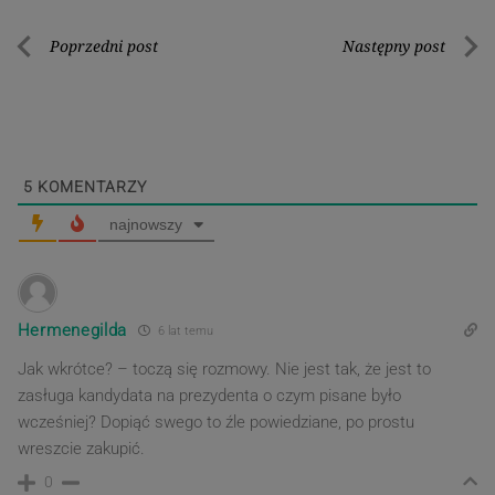
Nawigacja
Poprzedni post
Następny post
Poprzedni
Nastę
wpisu
post
post
5
KOMENTARZY
najnowszy
Hermenegilda
6 lat temu
Jak wkrótce? – toczą się rozmowy. Nie jest tak, że jest to
zasługa kandydata na prezydenta o czym pisane było
wcześniej? Dopiąć swego to źle powiedziane, po prostu
wreszcie zakupić.
0