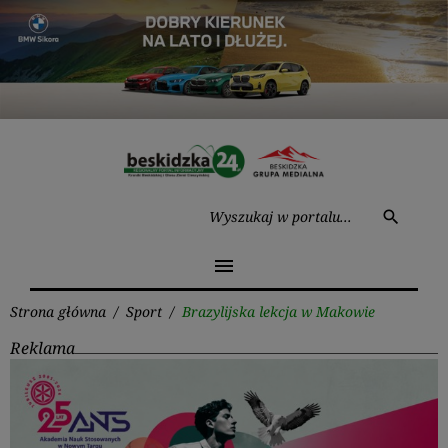
Przejdź
do
treści
Wysz
search
menu
Strona główna
/
Sport
/
Brazylijska lekcja w Makowie
Reklama