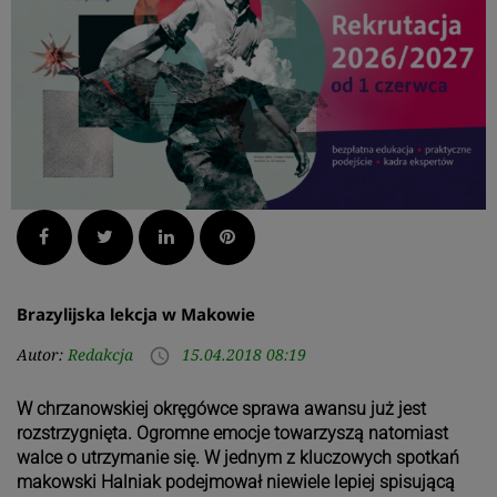
Facebook
Twitter
LinkedIn
Pinterest
Brazylijska lekcja w Makowie
Autor:
Redakcja
15.04.2018 08:19
access_time
W chrzanowskiej okręgówce sprawa awansu już jest
rozstrzygnięta. Ogromne emocje towarzyszą natomiast
walce o utrzymanie się. W jednym z kluczowych spotkań
makowski Halniak podejmował niewiele lepiej spisującą