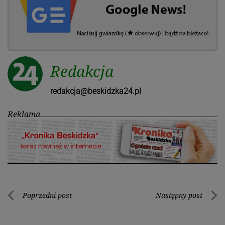
Redakcja
redakcja@beskidzka24.pl
Reklama
Nawigacja
Poprzedni post
Następny post
Poprzedni
Nastę
wpisu
post
post