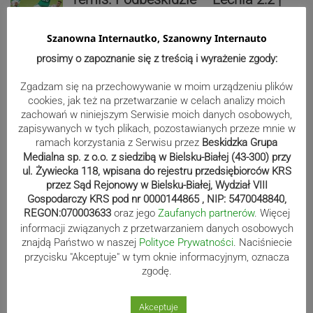
ZDJĘCIA
Szanowna Internautko, Szanowny Internauto
prosimy o zapoznanie się z treścią i wyrażenie zgody:
Biało-zieloni nadal niepokonani.
Zgadzam się na przechowywanie w moim urządzeniu plików
Rekord – Stal 3:1 | ZDJĘCIA
cookies, jak też na przetwarzanie w celach analizy moich
zachowań w niniejszym Serwisie moich danych osobowych,
zapisywanych w tych plikach, pozostawianych przeze mnie w
ramach korzystania z Serwisu przez
Beskidzka Grupa
Medialna sp. z o.o. z siedzibą w Bielsku-Białej (43-300) przy
Mistrzowie świata z MCK Żywiec!
ul. Żywiecka 118, wpisana do rejestru przedsiębiorców KRS
ZDJĘCIA
przez Sąd Rejonowy w Bielsku-Białej, Wydział VIII
Gospodarczy KRS pod nr 0000144865 , NIP: 5470048840,
REGON:070003633
oraz jego
Zaufanych partnerów
. Więcej
informacji związanych z przetwarzaniem danych osobowych
znajdą Państwo w naszej
Polityce Prywatności
. Naciśniecie
Bracia Szejowie ruszają po kolejne
przycisku "Akceptuje" w tym oknie informacyjnym, oznacza
punkty. Liderzy mistrzostw
zgodę.
wystartują w Rajdzie Rzeszowskim
Akceptuje