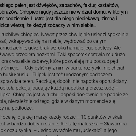
kiego pełen jest dźwięków, zapachów, faktur, kształtów,
brazów. Chłopiec nigdy jeszcze nie widział domu, w którym
m codziennie. Lustro jest dla niego nieciekawą, zimną i
zice wierzą, że kiedyś zobaczy w nim siebie…
e ruchliwy chłopiec. Nawet przez chwilę nie usiedzi spokojnie
wać, wdrapywać się na meble, wędrować po całym
amodzielnie, gdyż brak wzroku hamuje jego postępy. Ale
, żwawo przebiera nóżkami. Taki spacerek sprawia mu dużo
le oraz wszelkie zabawy, które pozwalają mu poczuć pęd
y śmieje. – Gdy byliśmy z nim w parku rozrywki, nie chciał
o husiu-husiu… Filipek jest też urodzonym badaczem.
 sprawdza teren. Raczkuje, dopóki nie napotka oporu ściany.
 dookoła pokoju, badając każdą napotkaną przeszkodę –
pka. Chłopiec jest w ruchu, dopóki dosłownie nie padnie ze
ia, niezależnie od tego, gdzie w danym momencie się
czy na podłodze…
ał ocenę, o jakiej marzy każdy rodzic – 10 punktów w skali
est w bardzo dobrym stanie. Ale tatę maluszka – Sławomira
ok oczu synka. – Jedno wyraźnie mu „uciekało”, a jego