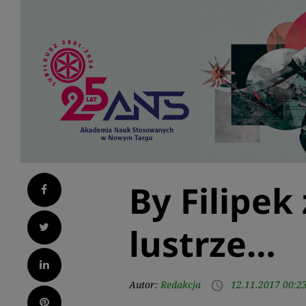
By Filipek
Facebook
Twitter
lustrze…
LinkedIn
Autor:
Redakcja
12.11.2017 00:2
access_time
Pinterest