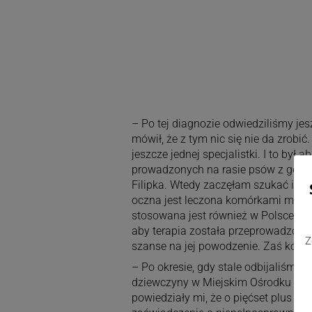
– Po tej diagnozie odwiedziliśmy jes
mówił, że z tym nic się nie da zrobić
jeszcze jednej specjalistki. I to był
prowadzonych na rasie psów z gene
Filipka. Wtedy zaczęłam szukać i zn
oczna jest leczona komórkami maci
stosowana jest również w Polsce, ale
aby terapia została przeprowadzona
Z
szanse na jej powodzenie. Zaś koszt
– Po okresie, gdy stale odbijaliśmy s
dziewczyny w Miejskim Ośrodku Pom
powiedziały mi, że o pięćset plus m