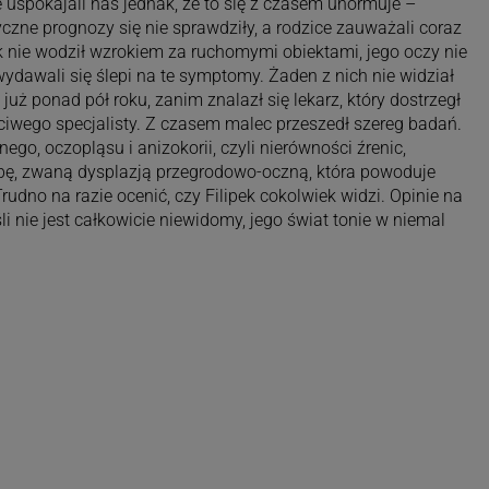
ze uspokajali nas jednak, że to się z czasem unormuje –
zne prognozy się nie sprawdziły, a rodzice zauważali coraz
ek nie wodził wzrokiem za ruchomymi obiektami, jego oczy nie
wydawali się ślepi na te symptomy. Żaden z nich nie widział
już ponad pół roku, zanim znalazł się lekarz, który dostrzegł
ciwego specjalisty. Z czasem malec przeszedł szereg badań.
ego, oczopląsu i anizokorii, czyli nierówności źrenic,
bę, zwaną dysplazją przegrodowo-oczną, która powoduje
dno na razie ocenić, czy Filipek cokolwiek widzi. Opinie na
li nie jest całkowicie niewidomy, jego świat tonie w niemal