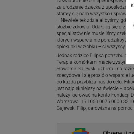
zaświadczenie o niepełnosprawności
K
za urodzenie dziecka z upośledzeni
starały się nam wszystko usprawnić 
– Niewiele też zdziałalibyśmy, gdyby
służbie zdrowia. Udało jej się przysp
specjalistów nie musieliśmy czekać
których wsparcia nie poradzilibyśmy s
opiekunki w żłobku – ci wszyscy ludz
Jednak rodzice Filipka potrzebują je
Terapia komórkami macierzystymi nie 
Sławomir Gajewski uzbierali na razie 
zdecydowali się prosić o wsparcie lu
bo każda przybliża nas do celu. Filip
jest najpiękniejszy na świecie – ape
należy kierować na konto Fundacji D
Warszawa: 15 1060 0076 0000 3310 0
Gajewski Filip, darowizna na pomoc 