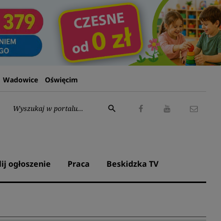
Wadowice
Oświęcim
Wyszukaj:
search
Facebook
Youtube
Kontak
lij ogłoszenie
Praca
Beskidzka TV