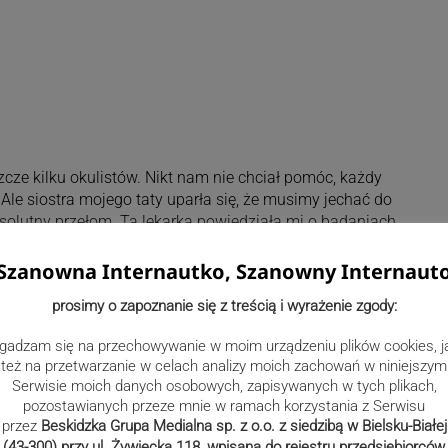
zcze kilku okulistów. Nikt nam nie chciał pomóc, każdy
. Ale siostra mojego taty uparła się, że musimy jechać do
 absolutny przełom. Ta lekarka powiedziała mi o badaniach
tycznie uwarunkowaną wadą podobna do tej, która dotknęła
alazłam klinikę w Chinach, gdzie dysplazja przegrodowo-
Szanowna Internautko, Szanowny Internaut
erzystymi – mówi Agnieszka Dyrcz. Wprawdzie ta metoda
prosimy o zapoznanie się z treścią i wyrażenie zgody:
 nie na małych dzieciach. A rodzicom Filipka zależy na tym,
 jak najwcześniej. Im bowiem młodszy pacjent, tym większe
gadzam się na przechowywanie w moim urządzeniu plików cookies, j
y leczenia wszędzie są podobne.
też na przetwarzanie w celach analizy moich zachowań w niniejszym
ię od muru ludzkiej obojętności, trafiliśmy na fantastyczne
Serwisie moich danych osobowych, zapisywanych w tych plikach,
ocy Społecznej w Makowie Podhalańskim. Same od siebie
pozostawianych przeze mnie w ramach korzystania z Serwisu
przez
Beskidzka Grupa Medialna sp. z o.o. z siedzibą w Bielsku-Białej
ogę się starać już od momentu, kiedy dostałam
(43-300) przy ul. Żywiecka 118, wpisana do rejestru przedsiębiorców