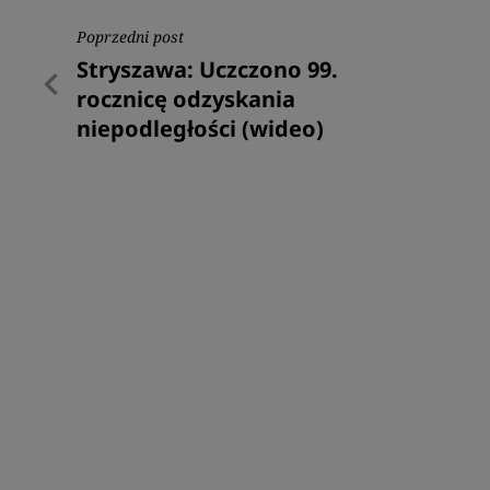
Nawigacja
Poprzedni post
Poprzedni
Stryszawa: Uczczono 99.
wpisu
post
rocznicę odzyskania
niepodległości (wideo)