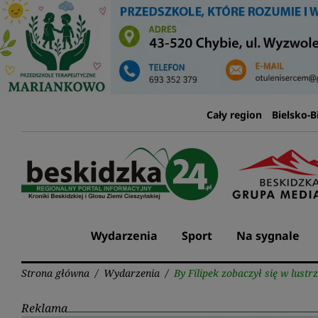
Przejdź
do
treści
Cały region
Bielsko-B
Wydarzenia
Sport
Na sygnale
Strona główna
/
Wydarzenia
/
By Filipek zobaczył się w lustr
Reklama