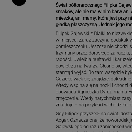
Świat półtorarocznego Filipka Gajews
smaków, ale nie ma w nim barw ani o
mieszka, ani mamy, która jest przy ni
gładką płaszczyzną. Jednak jego rod
Filipek Gajewski z Białki to niezwykl
w miejscu. Zaraz zaczyna podskaki
pomieszczeniu. Jeszcze nie chodzi s
trzymany przez dorosłego za rączki
radości. Uwielbia huśtawki i karuze
powietrza na twarzy. Głośno się wted
stamtąd wyjść. Bo tam wszędzie był
Gdziekolwiek się znajdzie, dokładnie
Wtedy wspina się na nóżki i chodzi
opowiada Agnieszka Dyrcz, mama Fili
zmęczenia. Wtedy natychmiast zasyp
znajduje – na przykład w chodziku 
Gdy Filipek przyszedł na świat, dost
Apgar. Oznacza ona, że noworodek j
Gajewskiego od razu zaniepokoił wid