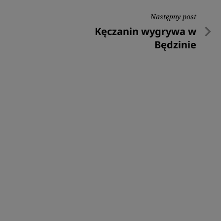
Następny post
Następny
Kęczanin wygrywa w
post
Będzinie