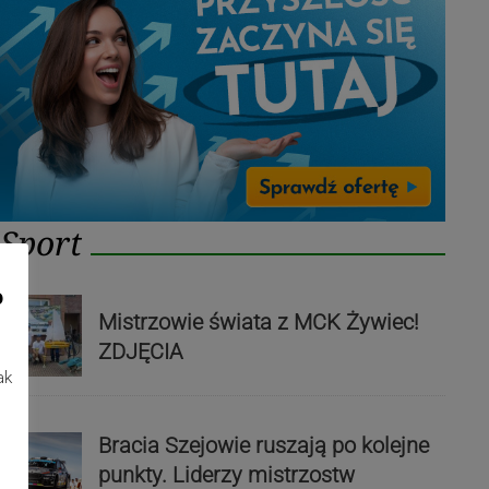
Sport
o
Mistrzowie świata z MCK Żywiec!
ZDJĘCIA
ak
Bracia Szejowie ruszają po kolejne
punkty. Liderzy mistrzostw