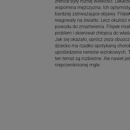
źrenice były różnej wielkości. Lekar
wspomina mężczyzna. Ich optymistyc
bardziej zatrważające objawy. Filip
reagowały na światło. Lecz okuliści 
powodu do zmartwienia. Filipek miał 
problem i skierował chłopca do właś
Jak się okazało, oprócz zeza obuoczn
dziecko ma rzadko spotykaną choro
upośledzenie nerwów wzrokowych. Tru
ten temat są rozbieżne. Ale nawet jeś
nieprzeniknionej mgle.