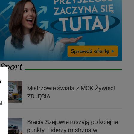
Sport
o
Mistrzowie świata z MCK Żywiec!
ZDJĘCIA
ak
Bracia Szejowie ruszają po kolejne
punkty. Liderzy mistrzostw