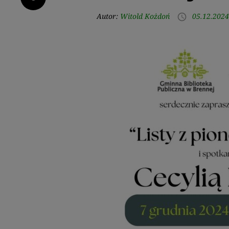
Autor:
Witold Kożdoń
05.12.2024
access_time