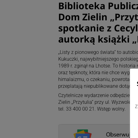
Biblioteka Publi
Dom Zielin „Przyt
spotkanie z Cecyl
autorką książki „
„Listy z pionowego świata” to autobi
Kukuczki, najwybitniejszego polskie
1989 r. zginął na Lhotse. To historia
oraz tęsknoty, która nie chce wygasn
himalaizmu, o czekaniu, powrotach, c
przeplatają niepublikowane dotąd li
Czytelnicze wydarzenie odbędzie się
Zielin „Przytulia” przy ul. Wyzwole
Z
tel. 33 400 00 21. Wstęp wolny.