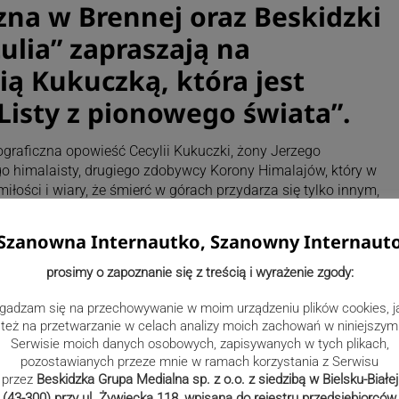
czna w Brennej oraz Beskidzki
ulia” zapraszają na
ią Kukuczką, która jest
Listy z pionowego świata”.
ograficzna opowieść Cecylii Kukuczki, żony Jerzego
go himalaisty, drugiego zdobywcy Korony Himalajów, który w
 miłości i wiary, że śmierć w górach przydarza się tylko innym,
ąć. To również opowieść o drugiej, prywatnej stronie
odzienności, czułości i trosce. Opowieść Cecylii Kukuczki
Szanowna Internautko, Szanowny Internaut
sty wysyłane do niej przez męża z „pionowego świata”.
prosimy o zapoznanie się z treścią i wyrażenie zgody:
 w sobotę, 7 grudnia, o godz. 17.00 w Beskidzkim Domu
nia 69 w Brennej. Rezerwacja miejsc jest możliwa pod numerem
gadzam się na przechowywanie w moim urządzeniu plików cookies, j
też na przetwarzanie w celach analizy moich zachowań w niniejszym
Serwisie moich danych osobowych, zapisywanych w tych plikach,
pozostawianych przeze mnie w ramach korzystania z Serwisu
przez
Beskidzka Grupa Medialna sp. z o.o. z siedzibą w Bielsku-Białej
(43-300) przy ul. Żywiecka 118, wpisana do rejestru przedsiębiorców