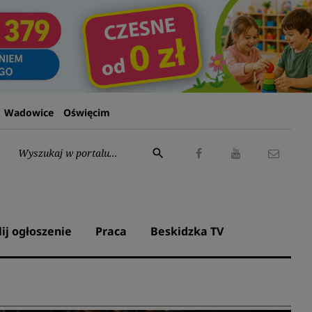
Wadowice
Oświęcim
Wyszukaj:
search
Facebook
Youtube
Kontak
lij ogłoszenie
Praca
Beskidzka TV