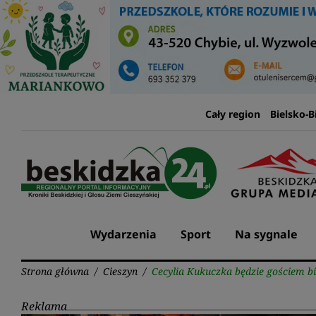
Przejdź
do
treści
Cały region
Bielsko-B
Wydarzenia
Sport
Na sygnale
Strona główna
/
Cieszyn
/
Cecylia Kukuczka będzie gościem bi
Reklama