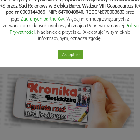
RS przez Sąd Rejonowy w Bielsku-Białej, Wydział VIII Gospodarczy K
pod nr 0000144865 , NIP: 5470048840, REGON:070003633
oraz
jego
Zaufanych partnerów
. Więcej informacji związanych z
ożdoń
przetwarzaniem danych osobowych znajdą Państwo w naszej
Polityc
Prywatności
. Naciśniecie przycisku "Akceptuje" w tym oknie
informacyjnym, oznacza zgodę.
Akceptuje