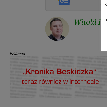
K
Witold K
Reklama