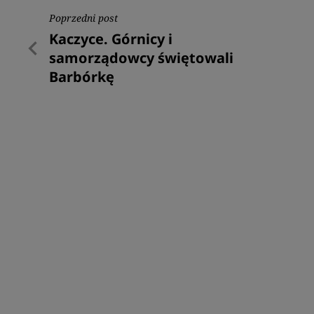
Nawigacja
Poprzedni post
Poprzedni
Kaczyce. Górnicy i
wpisu
post
samorządowcy świętowali
Barbórkę