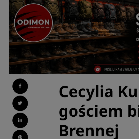
Cecylia K
Facebook
Twitter
gościem bi
LinkedIn
Brennej
Pinterest