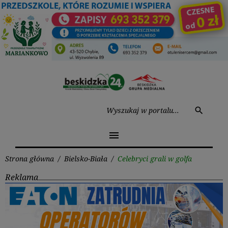
Przejdź
do
treści
Wysz
search
menu
Strona główna
/
Bielsko-Biała
/
Celebryci grali w golfa
Reklama