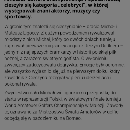
cieszyła się kategoria „celebryci”, w której
występowali znani aktorzy, muzycy czy
sportowcy.
W gronie tym znaleźli się cieszynianie – bracia Michał i
Mateusz Ligoccy. Z dużym powodzeniem rywalizował
młodszy z nich Michał, który po dwóch dniach turnieju
zajmował pierwsze miejsce ex aequo z Jerzym Dudkiem –
jednym z najlepszych bramkarzy w historii polskiej piłki
nożnej, a zarazem świetnym golfistą. O wyłonieniu
zwycięzcy zadecydowała dogrywka. Emocje były ogromne,
ale wszystko wyjaśniło się już na pierwszym dołku, który
zawodnik z Cieszyna rozegrał w pięciu uderzeniach i
pokonał rywala.
Zwycięstwo dało Michałowi Ligockiemu przepustkę do
startu w reprezentacji Polski, w światowym finale turnieju
World Amateuer Golfers Championship w Malezji. Zawody
te, uznawane za Mistrzostwa Świata Amatorów w golfie,
odbędą się w październiku na Borneo.