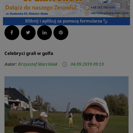
Facebook
Twitter
LinkedIn
Pinterest
Celebryci grali w golfa
Autor:
Krzysztof Marciniuk
04.09.2019 09:13
access_time