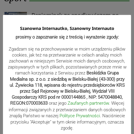
Beniaminek ze spadkowiczem na
remis. Podbeskidzie – Lechia 2:2 |
Szanowna Internautko, Szanowny Internauto
ZDJĘCIA
prosimy o zapoznanie się z treścią i wyrażenie zgody:
Zgadzam się na przechowywanie w moim urządzeniu plików
cookies, jak też na przetwarzanie w celach analizy moich
Biało-zieloni nadal niepokonani.
zachowań w niniejszym Serwisie moich danych osobowych,
Rekord – Stal 3:1 | ZDJĘCIA
zapisywanych w tych plikach, pozostawianych przeze mnie w
ramach korzystania z Serwisu przez
Beskidzka Grupa
Medialna sp. z o.o. z siedzibą w Bielsku-Białej (43-300) przy
ul. Żywiecka 118, wpisana do rejestru przedsiębiorców KRS
przez Sąd Rejonowy w Bielsku-Białej, Wydział VIII
Mistrzowie świata z MCK Żywiec!
Gospodarczy KRS pod nr 0000144865 , NIP: 5470048840,
ZDJĘCIA
REGON:070003633
oraz jego
Zaufanych partnerów
. Więcej
informacji związanych z przetwarzaniem danych osobowych
znajdą Państwo w naszej
Polityce Prywatności
. Naciśniecie
przycisku "Akceptuje" w tym oknie informacyjnym, oznacza
zgodę.
Bracia Szejowie ruszają po kolejne