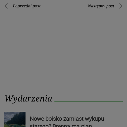
Nawigacja
Poprzedni post
Następny post
Poprzedni
Nastę
wpisu
post
post
Wydarzenia
Nowe boisko zamiast wykupu
starego? Brenna ma plan