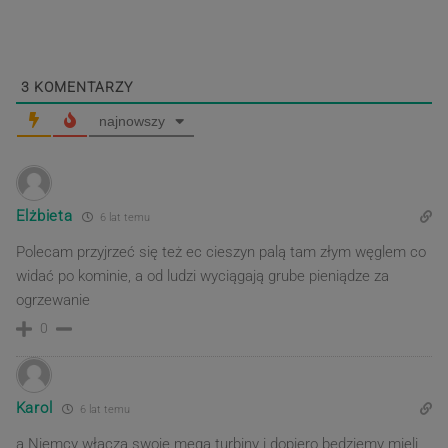
post
post
3
KOMENTARZY
najnowszy
Elżbieta
6 lat temu
Polecam przyjrzeć się też ec cieszyn palą tam złym węglem co
widać po kominie, a od ludzi wyciągają grube pieniądze za
ogrzewanie
0
Karol
6 lat temu
a Niemcy włączą swoje mega turbiny i dopiero będziemy mieli