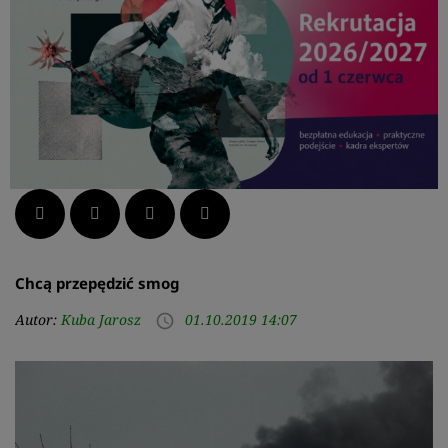
Facebook
Twitter
LinkedIn
Pinterest
Chcą przepędzić smog
Autor:
Kuba Jarosz
01.10.2019 14:07
access_time