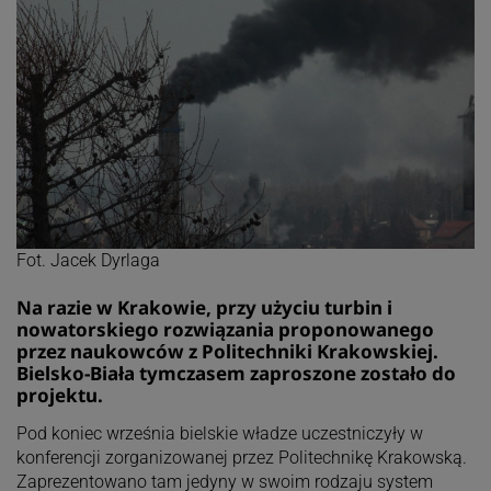
Fot. Jacek Dyrlaga
Na razie w Krakowie, przy użyciu turbin i
nowatorskiego rozwiązania proponowanego
przez naukowców z Politechniki Krakowskiej.
Bielsko-Biała tymczasem zaproszone zostało do
projektu.
Pod koniec września bielskie władze uczestniczyły w
konferencji zorganizowanej przez Politechnikę Krakowską.
Zaprezentowano tam jedyny w swoim rodzaju system