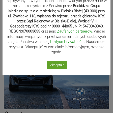
zapisywanych w tych plikach, pozostawianych przeze mnie w
ramach korzystania z Serwisu przez
Beskidzka Grupa
Blisko 60 tysięcy osób w Polsce
Medialna sp. z o.o. z siedzibą w Bielsku-Białej (43-300) przy
pobiera świadczenie Mama 4 plus.
ul. Żywiecka 118, wpisana do rejestru przedsiębiorców KRS
Najwięcej w województwie śląskim
przez Sąd Rejonowy w Bielsku-Białej, Wydział VIII
Gospodarczy KRS pod nr 0000144865 , NIP: 5470048840,
REGON:070003633
oraz jego
Zaufanych partnerów
. Więcej
informacji związanych z przetwarzaniem danych osobowych
Reklama
znajdą Państwo w naszej
Polityce Prywatności
. Naciśniecie
przycisku "Akceptuje" w tym oknie informacyjnym, oznacza
zgodę.
Akceptuje