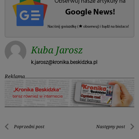
Kuba Jarosz
k.jarosz@kronika.beskidzka.pl
Reklama
Nawigacja
Poprzedni post
Następny post
Poprzedni
Nastę
wpisu