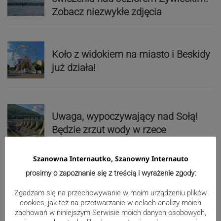
Zobacz niezwykłe zdjęcia
Koło z widokiem na miasto i Beskidy
już działa!
Uwaga, wypoczywający nad Sołą!
Będzie zrzut wody w rzece
Szanowna Internautko, Szanowny Internauto
prosimy o zapoznanie się z treścią i wyrażenie zgody:
Paweł Czycharowski przestał być
radnym Cieszyna
Zgadzam się na przechowywanie w moim urządzeniu plików
cookies, jak też na przetwarzanie w celach analizy moich
zachowań w niniejszym Serwisie moich danych osobowych,