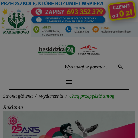
Przejdź
do
treści
Wysz
search
menu
Strona główna
/
Wydarzenia
/
Chcą przepędzić smog
Reklama