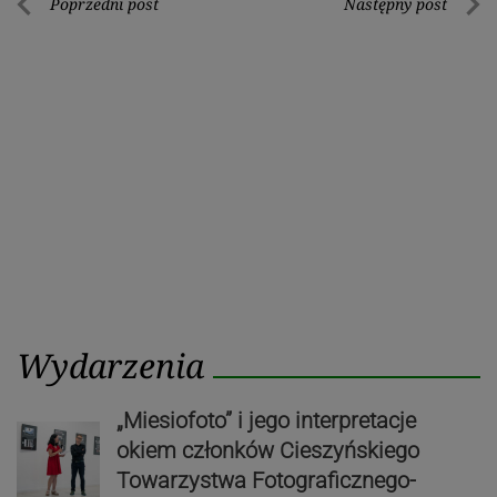
Nawigacja
Poprzedni post
Następny post
Poprzedni
Nastę
wpisu
post
post
Wydarzenia
„Miesiofoto” i jego interpretacje
okiem członków Cieszyńskiego
Towarzystwa Fotograficznego-