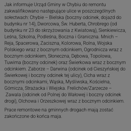
Jak informuje Urząd Gminy w Chybiu do remontu
zakwalifikowano następujące ulice w poszczególnych
sołectwach: Chybie – Bielska (boczny odcinek, dojazd do
budynku nr 14), Dworcowa, Św. Huberta, Chrobrego (od
budynku nr 23 do skrzyżowania z Kwiatową), Sienkiewicza,
Leśna, Szkolna, Podleśna, Boczna i Graniczna. Mnich –
Reja, Spacerowa, Zaciszna, Kolorowa, Rolna, Wojska
Polskiego wraz z bocznym odcinkiem, Ogrodnicza wraz z
bocznym odcinkiem, Słoneczna, Dębowa, Topolowa,
Tuwima (boczny odcinek) oraz Świerkowa wraz z bocznym
odcinkiem. Zaborze – Darwina (odcinek od Cieszyńskiej do
Świerkowej i boczny odcinek tej ulicy), Cicha wraz z
bocznymi odcinkami, Wąska, Myśliwska, Kościelna,
Górnicza, Strażacka i Wiejska. Frelichów/Zarzecze –
Zawala (odcinek od Polnej do Wałowej i boczny odcinek
drogi), Olchowa i Orzeszkowej wraz z bocznym odcinkiem.
Prace remontowe na gminnych drogach mają zostać
zakończone do końca maja.