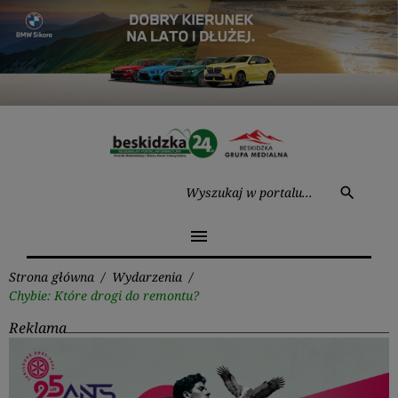
Przejdź
do
treści
Wysz
search
menu
Strona główna
/
Wydarzenia
/
Chybie: Które drogi do remontu?
Reklama