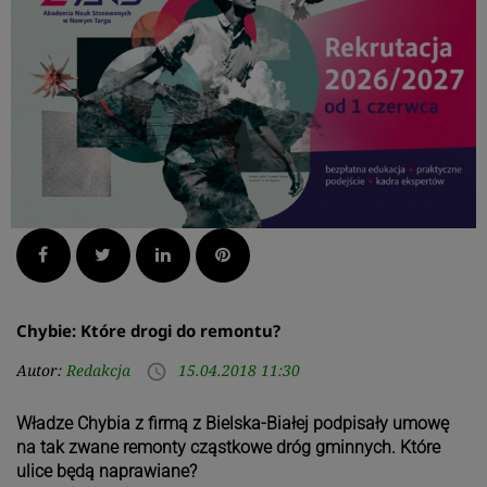
Facebook
Twitter
LinkedIn
Pinterest
Chybie: Które drogi do remontu?
Autor:
Redakcja
15.04.2018 11:30
access_time
Władze Chybia z firmą z Bielska-Białej podpisały umowę
na tak zwane remonty cząstkowe dróg gminnych. Które
ulice będą naprawiane?