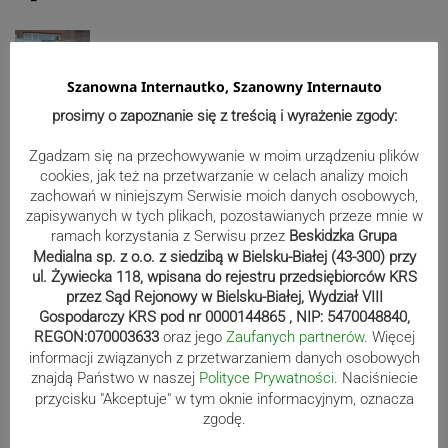
Mistrzowie świata z MCK Żywiec!
ZDJĘCIA
Szanowna Internautko, Szanowny Internauto
prosimy o zapoznanie się z treścią i wyrażenie zgody:
Zgadzam się na przechowywanie w moim urządzeniu plików
Bracia Szejowie ruszają po kolejne
cookies, jak też na przetwarzanie w celach analizy moich
punkty. Liderzy mistrzostw
zachowań w niniejszym Serwisie moich danych osobowych,
zapisywanych w tych plikach, pozostawianych przeze mnie w
wystartują w Rajdzie Rzeszowskim
ramach korzystania z Serwisu przez
Beskidzka Grupa
Medialna sp. z o.o. z siedzibą w Bielsku-Białej (43-300) przy
ul. Żywiecka 118, wpisana do rejestru przedsiębiorców KRS
przez Sąd Rejonowy w Bielsku-Białej, Wydział VIII
80-lecie Soły Kobiernice. Będzie się
Gospodarczy KRS pod nr 0000144865 , NIP: 5470048840,
działo! SZCZEGÓŁOWY PROGRAM
REGON:070003633
oraz jego
Zaufanych partnerów
. Więcej
informacji związanych z przetwarzaniem danych osobowych
znajdą Państwo w naszej
Polityce Prywatności
. Naciśniecie
przycisku "Akceptuje" w tym oknie informacyjnym, oznacza
Kaniów stolicą europejskiego kajak
zgodę.