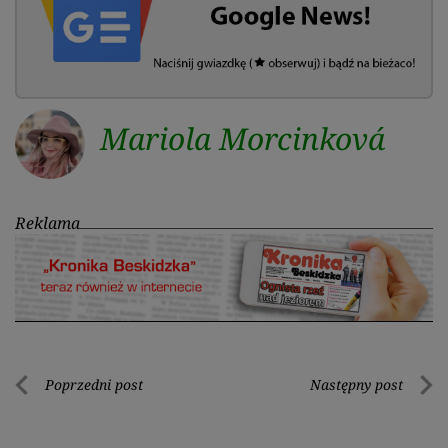
Mariola Morcinková
Reklama
Nawigacja
Poprzedni post
Następny post
Poprzedni
Nastę
wpisu
post
post