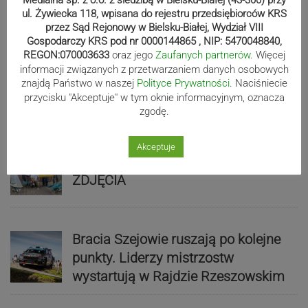
ZDJĘCIA
ul. Żywiecka 118, wpisana do rejestru przedsiębiorców KRS
przez Sąd Rejonowy w Bielsku-Białej, Wydział VIII
Gospodarczy KRS pod nr 0000144865 , NIP: 5470048840,
REGON:070003633
oraz jego
Zaufanych partnerów
. Więcej
informacji związanych z przetwarzaniem danych osobowych
Biało-zieloni nadal niepokonani.
znajdą Państwo w naszej
Polityce Prywatności
. Naciśniecie
Rekord – Stal 3:1 | ZDJĘCIA
przycisku "Akceptuje" w tym oknie informacyjnym, oznacza
zgodę.
Akceptuje
Mistrzowie świata z MCK Żywiec!
ZDJĘCIA
Bracia Szejowie ruszają po kolejne
punkty. Liderzy mistrzostw
wystartują w Rajdzie Rzeszowskim