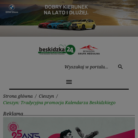
Przejdź
do
treści
Wysz
search
menu
Strona główna
/
Cieszyn
/
Cieszyn: Tradycyjna promocja Kalendarza Beskidzkiego
Reklama