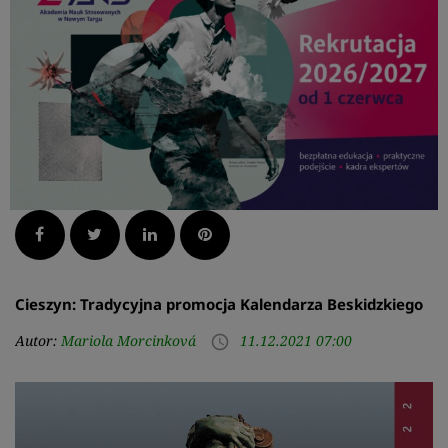
Facebook
Twitter
LinkedIn
Pinterest
Cieszyn: Tradycyjna promocja Kalendarza Beskidzkiego
Autor:
Mariola Morcinková
11.12.2021 07:00
access_time