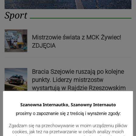
Sport
Mistrzowie świata z MCK Żywiec!
ZDJĘCIA
Bracia Szejowie ruszają po kolejne
punkty. Liderzy mistrzostw
wystartują w Rajdzie Rzeszowskim
Szanowna Internautko, Szanowny Internauto
80-lecie Soły Kobiernice. Będzie się
prosimy o zapoznanie się z treścią i wyrażenie zgody:
działo! SZCZEGÓŁOWY PROGRAM
Zgadzam się na przechowywanie w moim urządzeniu plików
cookies, jak też na przetwarzanie w celach analizy moich