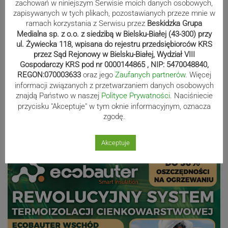
zachowań w niniejszym Serwisie moich danych osobowych,
zapisywanych w tych plikach, pozostawianych przeze mnie w
Kaniów stolicą europejskiego kajak
ramach korzystania z Serwisu przez
Beskidzka Grupa
polo. Kilkadziesiąt drużyn z całej
Medialna sp. z o.o. z siedzibą w Bielsku-Białej (43-300) przy
ul. Żywiecka 118, wpisana do rejestru przedsiębiorców KRS
Europy rywalizowało przez trzy dni
przez Sąd Rejonowy w Bielsku-Białej, Wydział VIII
Gospodarczy KRS pod nr 0000144865 , NIP: 5470048840,
REGON:070003633
oraz jego
Zaufanych partnerów
. Więcej
Nakamura z dubletem w Wiśle.
informacji związanych z przetwarzaniem danych osobowych
znajdą Państwo w naszej
Polityce Prywatności
. Naciśniecie
Dyskwalifikacja Waszka zmieniła
przycisku "Akceptuje" w tym oknie informacyjnym, oznacza
klasyfikację Polaków
zgodę.
Akceptuje
Reklama