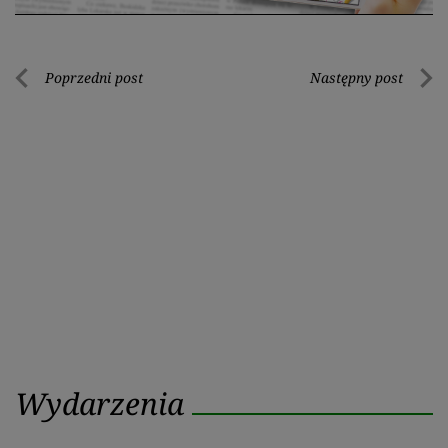
Nawigacja
Poprzedni post
Następny post
Poprzedni
Nastę
wpisu
post
post
Wydarzenia