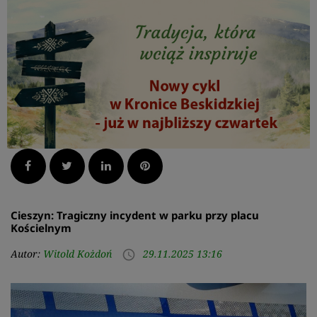
Facebook
Twitter
LinkedIn
Pinterest
Cieszyn: Tragiczny incydent w parku przy placu
Kościelnym
Autor:
Witold Kożdoń
29.11.2025 13:16
access_time