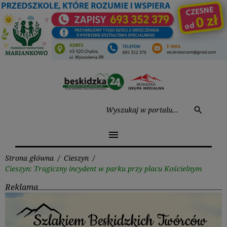
Przejdź
do
treści
Wysz
search
menu
Strona główna
/
Cieszyn
/
Cieszyn: Tragiczny incydent w parku przy placu Kościelnym
Reklama