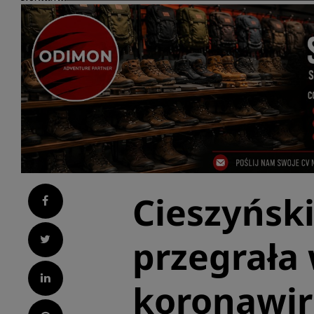
Cieszyński
Facebook
Twitter
przegrała 
LinkedIn
koronawi