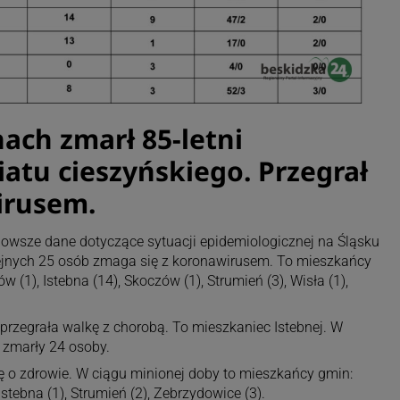
ach zmarł 85-letni
atu cieszyńskiego. Przegrał
irusem.
nowsze dane dotyczące sytuacji epidemiologicznej na Śląsku
lejnych 25 osób zmaga się z koronawirusem. To mieszkańcy
w (1), Istebna (14), Skoczów (1), Strumień (3), Wisła (1),
przegrała walkę z chorobą. To mieszkaniec Istebnej. W
 zmarły 24 osoby.
kę o zdrowie. W ciągu minionej doby to mieszkańcy gmin:
Istebna (1), Strumień (2), Zebrzydowice (3).