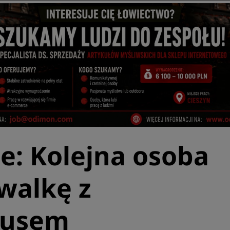
e: Kolejna osoba
walkę z
rusem