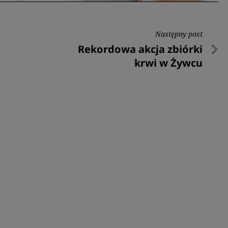
Następny post
Następny
Rekordowa akcja zbiórki
post
krwi w Żywcu