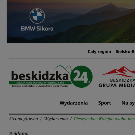
Przejdź
do
treści
Cały region
Bielsko-B
Wydarzenia
Sport
Na sy
Strona główna
/
Wydarzenia
/
Cieszyńskie: Kolejna osoba pr
Reklama