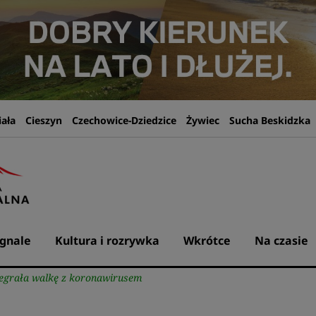
iała
Cieszyn
Czechowice-Dziedzice
Żywiec
Sucha Beskidzka
gnale
Kultura i rozrywka
Wkrótce
Na czasie
zegrała walkę z koronawirusem