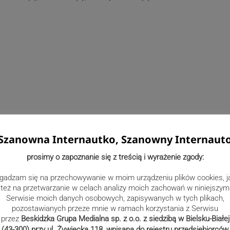
Szanowna Internautko, Szanowny Internaut
prosimy o zapoznanie się z treścią i wyrażenie zgody:
gadzam się na przechowywanie w moim urządzeniu plików cookies, j
też na przetwarzanie w celach analizy moich zachowań w niniejszym
Serwisie moich danych osobowych, zapisywanych w tych plikach,
obecnie 1205 osób.
pozostawianych przeze mnie w ramach korzystania z Serwisu
przez
Beskidzka Grupa Medialna sp. z o.o. z siedzibą w Bielsku-Białej
(43-300) przy ul. Żywiecka 118, wpisana do rejestru przedsiębiorców