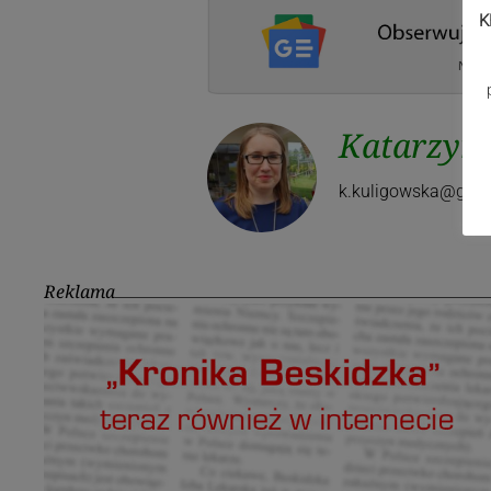
K
Katarzyna
k.kuligowska@gzc.c
Reklama