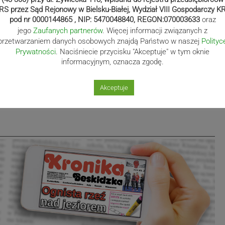
RS przez Sąd Rejonowy w Bielsku-Białej, Wydział VIII Gospodarczy K
pod nr 0000144865 , NIP: 5470048840, REGON:070003633
oraz
jego
Zaufanych partnerów
. Więcej informacji związanych z
przetwarzaniem danych osobowych znajdą Państwo w naszej
Polityc
Prywatności
. Naciśniecie przycisku "Akceptuje" w tym oknie
 Lindert-Kuligowska
informacyjnym, oznacza zgodę.
ieszyn.pl
Akceptuje