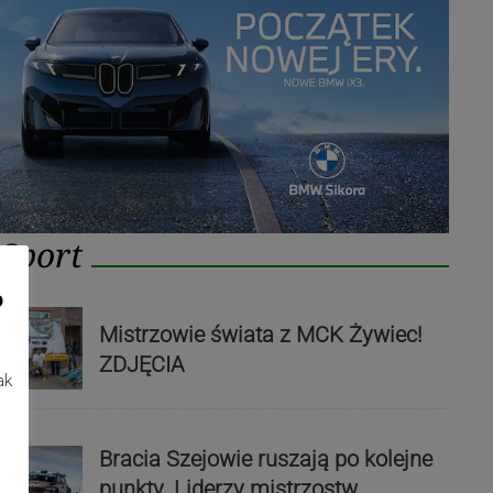
Sport
o
Mistrzowie świata z MCK Żywiec!
ZDJĘCIA
ak
Bracia Szejowie ruszają po kolejne
punkty. Liderzy mistrzostw