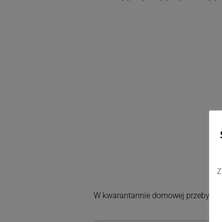
Z
W kwarantannie domowej przebywa 