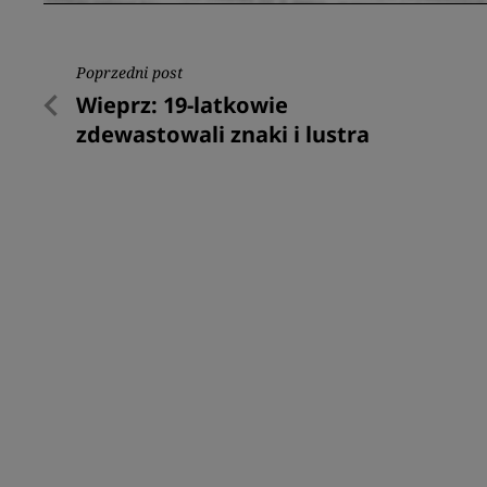
Nawigacja
Poprzedni post
Poprzedni
Wieprz: 19-latkowie
wpisu
post
zdewastowali znaki i lustra