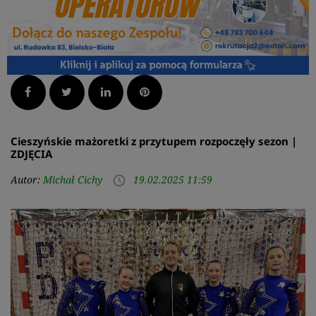
Facebook
Twitter
LinkedIn
Pinterest
Cieszyńskie mażoretki z przytupem rozpoczęły sezon |
ZDJĘCIA
Autor:
Michał Cichy
19.02.2025 11:59
access_time