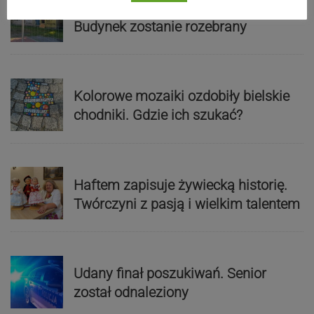
Koniec skoczowskiej „Syberii”.
Budynek zostanie rozebrany
Kolorowe mozaiki ozdobiły bielskie
chodniki. Gdzie ich szukać?
Haftem zapisuje żywiecką historię.
Twórczyni z pasją i wielkim talentem
Udany finał poszukiwań. Senior
został odnaleziony