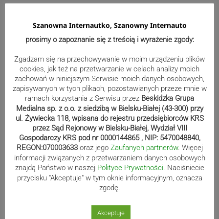
Szanowna Internautko, Szanowny Internauto
prosimy o zapoznanie się z treścią i wyrażenie zgody:
Zgadzam się na przechowywanie w moim urządzeniu plików
cookies, jak też na przetwarzanie w celach analizy moich
zachowań w niniejszym Serwisie moich danych osobowych,
zapisywanych w tych plikach, pozostawianych przeze mnie w
ramach korzystania z Serwisu przez
Beskidzka Grupa
Medialna sp. z o.o. z siedzibą w Bielsku-Białej (43-300) przy
ul. Żywiecka 118, wpisana do rejestru przedsiębiorców KRS
Wydarzenia
przez Sąd Rejonowy w Bielsku-Białej, Wydział VIII
Gospodarczy KRS pod nr 0000144865 , NIP: 5470048840,
REGON:070003633
oraz jego
Zaufanych partnerów
. Więcej
Wakacyjny szturm po dowody. W
informacji związanych z przetwarzaniem danych osobowych
lipcu ponad 400 osób w
znajdą Państwo w naszej
Polityce Prywatności
. Naciśniecie
przycisku "Akceptuje" w tym oknie informacyjnym, oznacza
zebrzydowickim urzędzie
zgodę.
Akceptuje