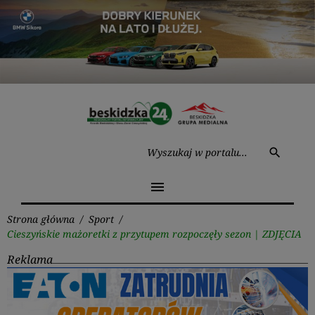
Przejdź
do
treści
Wysz
search
menu
Strona główna
/
Sport
/
Cieszyńskie mażoretki z przytupem rozpoczęły sezon | ZDJĘCIA
Reklama