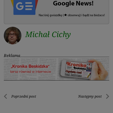
Michał Cichy
Reklama
Nawigacja
Poprzedni post
Następny post
Poprzedni
Nastę
wpisu
post
post