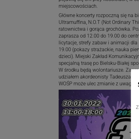
miejscowościach.
Główne koncerty rozpoczną się na bie
Ultramuffina, N.O.T (Not Ordinary Th
ratownictwa i gorąca grochówka. P
zaprasza od 12.00 do 19.00 do cent
licytacje, strefy zabaw i animacji d
19.00 (pokazy strażackie, nauka pie
dzieci). Miejski Zakład Komunikacy
specjalną trasę po Bielsku-Białej sp
W środku będą wolontariusze. Zagra
udziałem akordeonisty Tadeusza Olmy
WOŚP może ulec zmianie z uwagi n
Z