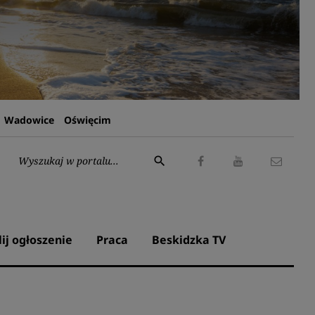
Wadowice
Oświęcim
Wyszukaj:
search
Facebook
Youtube
Kontak
lij ogłoszenie
Praca
Beskidzka TV