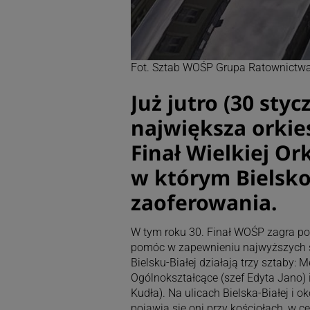
Fot. Sztab WOŚP Grupa Ratownictwa
Już jutro (30 styc
największa orkies
Finał Wielkiej Or
w którym Bielsko
zaoferowania.
W tym roku 30. Finał WOŚP zagra pod
pomóc w zapewnieniu najwyższych st
Bielsku-Białej działają trzy sztaby: 
Ogólnokształcące (szef Edyta Jano) 
Kudła). Na ulicach Bielska-Białej i 
pojawią się oni przy kościołach, w c