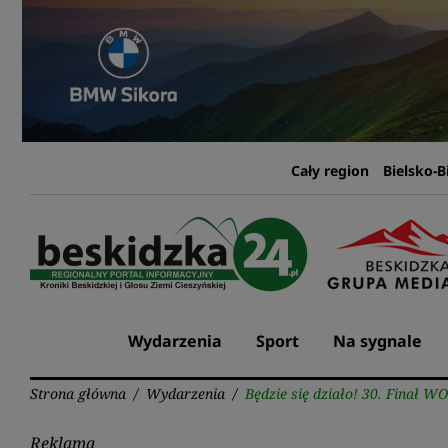
Przejdź
do
treści
Cały region
Bielsko-B
Wydarzenia
Sport
Na sygnale
Strona główna
/
Wydarzenia
/
Będzie się działo! 30. Finał WO
Reklama