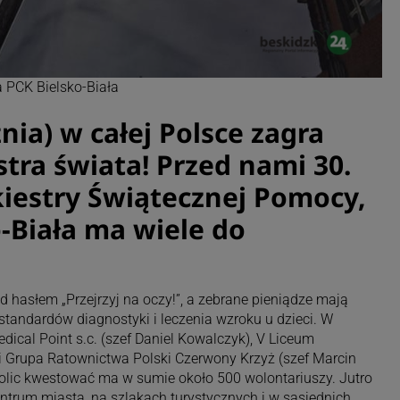
 PCK Bielsko-Biała
znia) w całej Polsce zagra
tra świata! Przed nami 30.
kiestry Świątecznej Pomocy,
-Biała ma wiele do
 hasłem „Przejrzyj na oczy!”, a zebrane pieniądze mają
andardów diagnostyki i leczenia wzroku u dzieci. W
Medical Point s.c. (szef Daniel Kowalczyk), V Liceum
i Grupa Ratownictwa Polski Czerwony Krzyż (szef Marcin
okolic kwestować ma w sumie około 500 wolontariuszy. Jutro
entrum miasta, na szlakach turystycznych i w sąsiednich