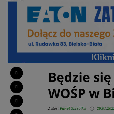
Będzie się 
Facebook
Twitter
WOŚP w Bi
LinkedIn
Autor:
Paweł Szczotka
29.01.202
access_time