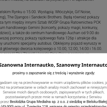
lskim Rynku o 15.00. Wystąpią: Włóczykije, Gif Noise,
ing), The Djangos i Sandecki Brothers. Będą również pokazy
oza tym między innymi Sztab WOŚP Grupa Ratownictwa PCK
rum handlowego Gemini (koncerty, pokazy magii, konkursy,
la dzieci), a także do centrum handlowego Auchan od 9.00 do
rwszej pomocy, pokazy rajdowego fiata 126p i atrakcje dla
jny uruchomi specjalny autobus. Obklejony pojazd wyruszy w
od głównego dworca kolejowego o 10.00, 12.00, 14.00 i 16.00.
ją zespół The ThreeX i kapela Psio Crew z gościnnym
. Warto pamiętać, że propozycje i program 30. Finału
Szanowna Internautko, Szanowny Internaut
a panującą pandemię.
prosimy o zapoznanie się z treścią i wyrażenie zgody:
gadzam się na przechowywanie w moim urządzeniu plików cookies, j
też na przetwarzanie w celach analizy moich zachowań w niniejszym
Serwisie moich danych osobowych, zapisywanych w tych plikach,
pozostawianych przeze mnie w ramach korzystania z Serwisu
przez
Beskidzka Grupa Medialna sp. z o.o. z siedzibą w Bielsku-Białej
(43-300) przy ul. Żywiecka 118, wpisana do rejestru przedsiębiorców