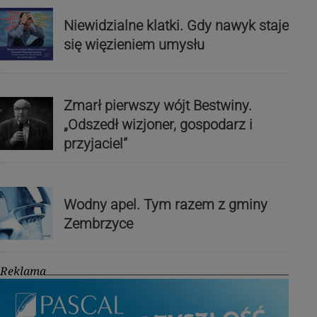
Niewidzialne klatki. Gdy nawyk staje
się więzieniem umysłu
Zmarł pierwszy wójt Bestwiny.
„Odszedł wizjoner, gospodarz i
przyjaciel”
Wodny apel. Tym razem z gminy
Zembrzyce
Reklama