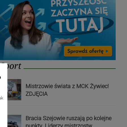
Sport
o
Mistrzowie świata z MCK Żywiec!
ZDJĘCIA
ak
Bracia Szejowie ruszają po kolejne
punkty. Liderzy mistrzostw