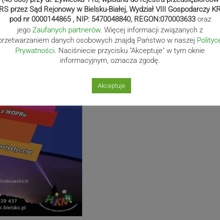
RS przez Sąd Rejonowy w Bielsku-Białej, Wydział VIII Gospodarczy K
pod nr 0000144865 , NIP: 5470048840, REGON:070003633
oraz
jego
Zaufanych partnerów
. Więcej informacji związanych z
przetwarzaniem danych osobowych znajdą Państwo w naszej
Polityc
Prywatności
. Naciśniecie przycisku "Akceptuje" w tym oknie
informacyjnym, oznacza zgodę.
Akceptuje