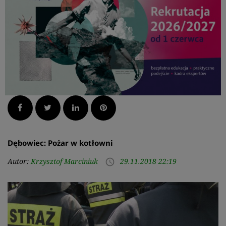
Facebook
Twitter
LinkedIn
Pinterest
Dębowiec: Pożar w kotłowni
Autor:
Krzysztof Marciniuk
29.11.2018 22:19
access_time