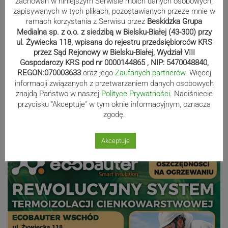
zachowań w niniejszym Serwisie moich danych osobowych,
zapisywanych w tych plikach, pozostawianych przeze mnie w
Bracia Szejowie ruszają po kolejne
ramach korzystania z Serwisu przez
Beskidzka Grupa
punkty. Liderzy mistrzostw
Medialna sp. z o.o. z siedzibą w Bielsku-Białej (43-300) przy
wystartują w Rajdzie Rzeszowskim
ul. Żywiecka 118, wpisana do rejestru przedsiębiorców KRS
przez Sąd Rejonowy w Bielsku-Białej, Wydział VIII
Gospodarczy KRS pod nr 0000144865 , NIP: 5470048840,
REGON:070003633
oraz jego
Zaufanych partnerów
. Więcej
80-lecie Soły Kobiernice. Będzie się
informacji związanych z przetwarzaniem danych osobowych
znajdą Państwo w naszej
Polityce Prywatności
. Naciśniecie
działo! SZCZEGÓŁOWY PROGRAM
przycisku "Akceptuje" w tym oknie informacyjnym, oznacza
zgodę.
Reklama
Akceptuje