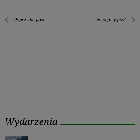
Nawigacja
Poprzedni post
Następny post
Poprzedni
Nastę
wpisu
post
post
Wydarzenia