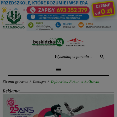
Przejdź
do
treści
Wysz
search
menu
Strona główna
/
Cieszyn
/
Dębowiec: Pożar w kotłowni
Reklama