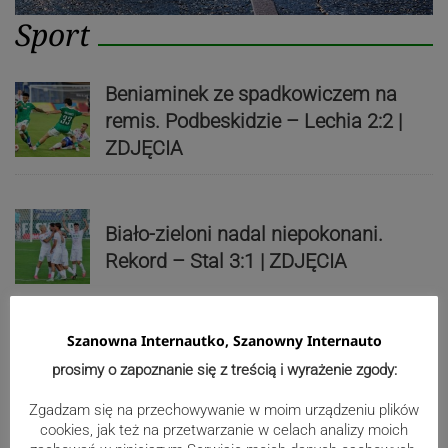
Sport
Beniaminek ze spadkowiczem na
remis. Podbeskidzie – Lechia 2:2 |
ZDJĘCIA
Biało-zieloni nadal niepokonani.
Rekord – Stal 3:1 | ZDJĘCIA
Szanowna Internautko, Szanowny Internauto
Mistrzowie świata z MCK Żywiec!
prosimy o zapoznanie się z treścią i wyrażenie zgody:
ZDJĘCIA
Zgadzam się na przechowywanie w moim urządzeniu plików
cookies, jak też na przetwarzanie w celach analizy moich