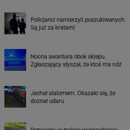
Policjanci namierzyli poszukiwanych.
Są już za kratami
Nocna awantura obok sklepu.
Zgłaszający słyszał, że ktoś ma nóż
Jechał slalomem. Okazało się, że
doznał udaru
Potrącony w trakcie wyprzedzania.