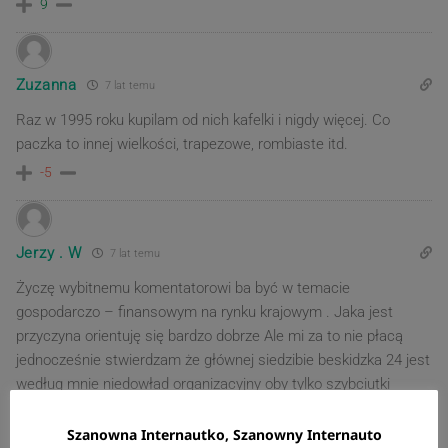
9
Zuzanna
7 lat temu
Raz w 1995 roku kupilam od nich kafelki i nigdy więcej. Co
paczka to innej wielkości, trapezowe, rombiaste itd.
-5
Jerzy . W
7 lat temu
Życzę wybitnemu komentatorowi ba być w temacie
gospodarczo – finansowym na rynku krajowym . Jaka jest
przyczyna orientuję się bardzo dobrze Ale mi za to nie płacą
jednocześnie stwierdzam że głównej siedzibie beskidzka 24 jest
według mnie niedowład organizacyjny oby tylko szybciutki
skasować jak najwięcej kasy dla osób chciwych . Zawsze
twierdzę że chciwość to grzech a grzechu należy się
Szanowna Internautko, Szanowny Internauto