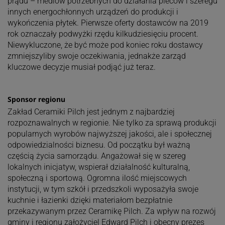
prądu – mediów potrzebnych do działania pieców i szeregu
innych energochłonnych urządzeń do produkcji i
wykończenia płytek. Pierwsze oferty dostawców na 2019
rok oznaczały podwyżki rzędu kilkudziesięciu procent.
Niewykluczone, że być może pod koniec roku dostawcy
zmniejszyliby swoje oczekiwania, jednakże zarząd
kluczowe decyzje musiał podjąć już teraz.
Sponsor regionu
Zakład Ceramiki Pilch jest jednym z najbardziej
rozpoznawalnych w regionie. Nie tylko za sprawą produkcji
popularnych wyrobów najwyższej jakości, ale i społecznej
odpowiedzialności biznesu. Od początku był ważną
częścią życia samorządu. Angażował się w szereg
lokalnych inicjatyw, wspierał działalność kulturalną,
społeczną i sportową. Ogromna ilość miejscowych
instytucji, w tym szkół i przedszkoli wyposażyła swoje
kuchnie i łazienki dzięki materiałom bezpłatnie
przekazywanym przez Ceramikę Pilch. Za wpływ na rozwój
gminy i regionu założyciel Edward Pilch i obecny prezes