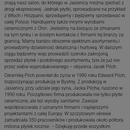
znają nasz salon, do którego w Jasienicy można zjechać z
drogi ekspresowej. Jednak płytki, sprowadzane na przykład
z Włoch i Hiszpanii, sprzedajemy i będziemy sprzedawać w
całej Polsce. Handlujemy także innymi wyrobami
ceramicznymi z Chin. Jesteśmy na bieżąco ze zmianami
na tym rynku i w ścisłym kontakcie z firmami tej branży za
granicą. Mamy bardzo obszerne spektrum asortymentu i
prowadzimy działalność detaliczną i hurtową. W dalszym
ciągu będziemy więc prowadzili szeroko zakrojoną
sprzedaż płytek i podobnego asortymentu, tyle że już nie
przez siebie wyprodukowanego – objaśnia Jacek Pilch.
Ceramikę Pilch powołał do życia w 1980 roku Edward Pilch,
rozpoczynając produkcję w Bystrej. Z produkcją w
Jasienicy, przy udziale jego syna, Jacka Pilcha, ruszono w
1990 roku. Początkowo firma produkowała nie tylko płytki
ceramiczne, ale też wyroby sanitarne. Zawsze
współpracowała z uznanymi firmami i najlepszymi
projektantami z całej Europy. W szczytowym okresie
zatrudniała 350 pracowników i produkowała około półtora
miliona płytek rocznie. – Dziękuję przede wszystkim