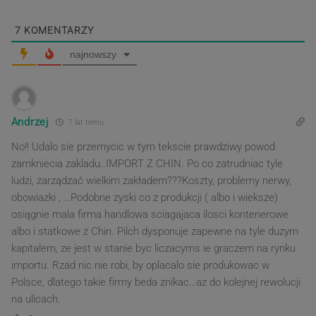
7
KOMENTARZY
najnowszy
Andrzej
7 lat temu
No!! Udalo sie przemycic w tym tekscie prawdziwy powod
zamkniecia zakladu..IMPORT Z CHIN. Po co zatrudniac tyle
ludzi, zarządzać wielkim zakładem???Koszty, problemy nerwy,
obowiazki , …Podobne zyski co z produkcji ( albo i wieksze)
osiągnie mala firma handlowa sciagajaca ilosci kontenerowe
albo i statkowe z Chin. Pilch dysponuje zapewne na tyle duzym
kapitalem, ze jest w stanie byc liczacyms ie graczem na rynku
importu. Rzad nic nie robi, by oplacalo sie produkowac w
Polsce, dlatego takie firmy beda znikac…az do kolejnej rewolucji
na ulicach.