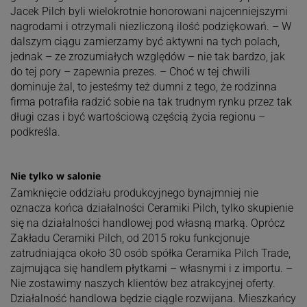
Jacek Pilch byli wielokrotnie honorowani najcenniejszymi
nagrodami i otrzymali niezliczoną ilość podziękowań. – W
dalszym ciągu zamierzamy być aktywni na tych polach,
jednak – ze zrozumiałych względów – nie tak bardzo, jak
do tej pory – zapewnia prezes. – Choć w tej chwili
dominuje żal, to jesteśmy też dumni z tego, że rodzinna
firma potrafiła radzić sobie na tak trudnym rynku przez tak
długi czas i być wartościową częścią życia regionu –
podkreśla.
Nie tylko w salonie
Zamknięcie oddziału produkcyjnego bynajmniej nie
oznacza końca działalności Ceramiki Pilch, tylko skupienie
się na działalności handlowej pod własną marką. Oprócz
Zakładu Ceramiki Pilch, od 2015 roku funkcjonuje
zatrudniająca około 30 osób spółka Ceramika Pilch Trade,
zajmująca się handlem płytkami – własnymi i z importu. –
Nie zostawimy naszych klientów bez atrakcyjnej oferty.
Działalność handlowa będzie ciągle rozwijana. Mieszkańcy