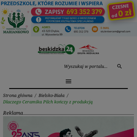
Przejdź
do
treści
Wysz
search
menu
Strona główna
/
Bielsko-Biała
/
Dlaczego Ceramika Pilch kończy z produkcją
Reklama