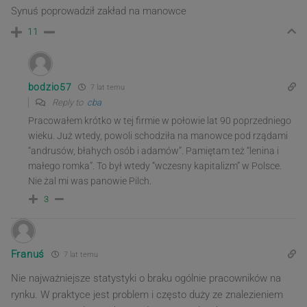
Synuś poprowadził zakład na manowce
11
bodzio57
7 lat temu
Reply to
cba
Pracowałem krótko w tej firmie w połowie lat 90 poprzedniego
wieku. Już wtedy, powoli schodziła na manowce pod rządami
“andrusów, błahych osób i adamów”. Pamiętam też “lenina i
małego romka”. To był wtedy “wczesny kapitalizm” w Polsce.
Nie żal mi was panowie Pilch.
3
Franuś
7 lat temu
Nie najważniejsze statystyki o braku ogólnie pracowników na
rynku. W praktyce jest problem i często duży ze znalezieniem