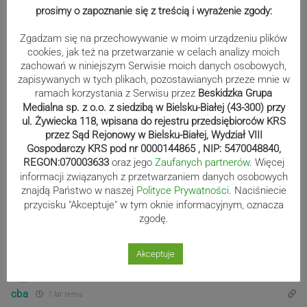
wystrzegać Być może w redakcji pracuje więcej osób o
prosimy o zapoznanie się z treścią i wyrażenie zgody:
poglądzie ateistycznym . Pracownicy służb mundurowych piszą
Zgadzam się na przechowywanie w moim urządzeniu plików
poprawniejsze opisy wydarzeń przynosicie wstyd tak samo
cookies, jak też na przetwarzanie w celach analizy moich
służbom mundurowym . Zapewne niejeden komendant chwyta
zachowań w niniejszym Serwisie moich danych osobowych,
się za głowę z powodu nierzetelności w opisywaniu wydarzeń
zapisywanych w tych plikach, pozostawianych przeze mnie w
patologicznych
…
Czytaj więcej »
ramach korzystania z Serwisu przez
Beskidzka Grupa
Medialna sp. z o.o. z siedzibą w Bielsku-Białej (43-300) przy
-1
ul. Żywiecka 118, wpisana do rejestru przedsiębiorców KRS
przez Sąd Rejonowy w Bielsku-Białej, Wydział VIII
Gospodarczy KRS pod nr 0000144865 , NIP: 5470048840,
Jerzy . W
REGON:070003633
oraz jego
Zaufanych partnerów
. Więcej
7 lat temu
informacji związanych z przetwarzaniem danych osobowych
Często dużo osób jak wymieniam nazwisko Pilch to kojarzą
znajdą Państwo w naszej
Polityce Prywatności
. Naciśniecie
właśnie z ceramiką Pilch . Niestety ale jest też jeden Pilch
przycisku "Akceptuje" w tym oknie informacyjnym, oznacza
zgodę.
bardzo dobrze znany w B-B .
-1
Akceptuje
cba
7 lat temu