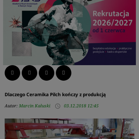
Facebook
Twitter
LinkedIn
Pinterest
Dlaczego Ceramika Pilch kończy z produkcją
Autor:
Marcin Kałuski
03.12.2018 12:45
access_time