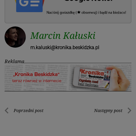
Marcin Kałuski
m.kaluski@kronika.beskidzka.pl
Reklama
Nawigacja
Poprzedni post
Następny post
Poprzedni
Nastę
wpisu
post
post