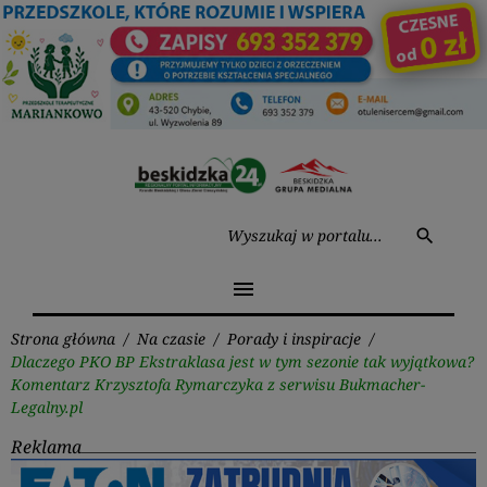
Przejdź
do
treści
Wysz
search
menu
Strona główna
/
Na czasie
/
Porady i inspiracje
/
Dlaczego PKO BP Ekstraklasa jest w tym sezonie tak wyjątkowa?
Komentarz Krzysztofa Rymarczyka z serwisu Bukmacher-
Legalny.pl
Reklama