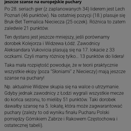
jeszcze szanse na europejskie puchary
Po 28. seriach gier (z zaplanowanych 34) liderem jest Lech
Poznań (46 punktów). Na ostatniej pozycji (18.) plasuje się
Bruk-Bet Termalica Nieciecza (25 oczek). Różnica to zatem
zaledwie 21 punktów.
Ten dystans jest jeszcze mniejszy, jeśli porównamy
dorobek Kolejorza i Widzewa Łódź. Zawodnicy
Aleksandara Vukovicia plasują się na 17. lokacie z 33
oczkami. Czyli mamy różnicę tylko… 13 punktów do lidera!
Taka mała rozpiętość powoduje, że w teorii praktycznie
wszystkie ekipy (poza “Słoniami” z Niecieczy) mają jeszcze
szanse na puchary!
Np. aktualnie Widzew skupia się na walce o utrzymanie.
Gdyby jednak zawodnicy z Łodzi wygrali wszystkie mecze
do końca sezonu, to mieliby 51 punktów. Taki dorobek
dawałby szansę na 5. lokatę, która może zagwarantować
puchary (zależy to od wyniku finału Pucharu Polski
pomiędzy Górnikiem Zabrze i Rakowem Częstochowa i
ostatecznej tabeli).