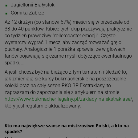
Jagiellonii Białystok
Górnika Zabrze
Aż 12 drużyn (co stanowi 67%) mieści się w przedziale od
33 do 40 punktów. Kibice tych ekip przeżywają praktycznie
co tydzień prawdziwy “rollercoaster emocji”. Często
wystarczy wygrać 1 mecz, aby zacząć rozważać grę o
puchary. Analogicznie 1 porażka sprawia, że w głowach
fanów pojawiają się czarne myśli dotyczące ewentualnego
spadku…
A jeśli chcesz być na bieżąco z tym tematem i śledzić to,
jak zmieniają się kursy bukmacherskie na poszczególne
kolejki oraz na cały sezon PKO BP Ekstraklasy, to
zapraszam do zapoznania się z artykułem na stronie
https://www.bukmacher-legalny.pl/zaklady-na-ekstraklase/
,
który jest regularnie aktualizowany.
Kto ma największe szanse na mistrzostwo Polski, a kto na
spadek?