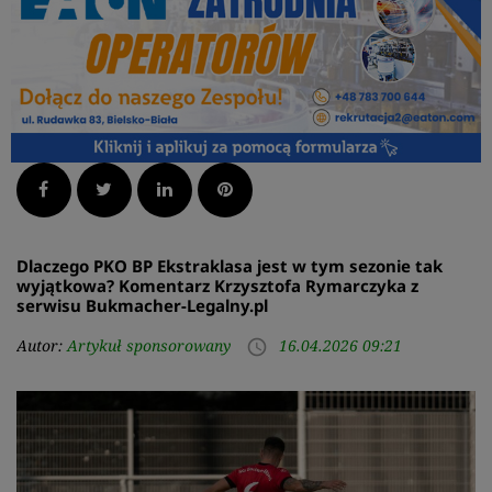
Facebook
Twitter
LinkedIn
Pinterest
Dlaczego PKO BP Ekstraklasa jest w tym sezonie tak
wyjątkowa? Komentarz Krzysztofa Rymarczyka z
serwisu Bukmacher-Legalny.pl
Autor:
Artykuł sponsorowany
16.04.2026 09:21
access_time