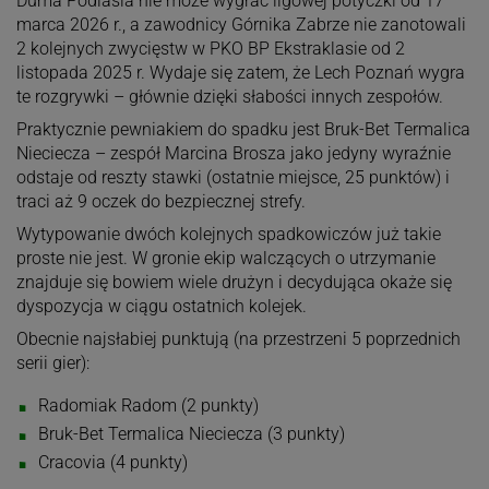
Duma Podlasia nie może wygrać ligowej potyczki od 17
marca 2026 r., a zawodnicy Górnika Zabrze nie zanotowali
2 kolejnych zwycięstw w PKO BP Ekstraklasie od 2
listopada 2025 r. Wydaje się zatem, że Lech Poznań wygra
te rozgrywki – głównie dzięki słabości innych zespołów.
Praktycznie pewniakiem do spadku jest Bruk-Bet Termalica
Nieciecza – zespół Marcina Brosza jako jedyny wyraźnie
odstaje od reszty stawki (ostatnie miejsce, 25 punktów) i
traci aż 9 oczek do bezpiecznej strefy.
Wytypowanie dwóch kolejnych spadkowiczów już takie
proste nie jest. W gronie ekip walczących o utrzymanie
znajduje się bowiem wiele drużyn i decydująca okaże się
dyspozycja w ciągu ostatnich kolejek.
Obecnie najsłabiej punktują (na przestrzeni 5 poprzednich
serii gier):
Radomiak Radom (2 punkty)
Bruk-Bet Termalica Nieciecza (3 punkty)
Cracovia (4 punkty)