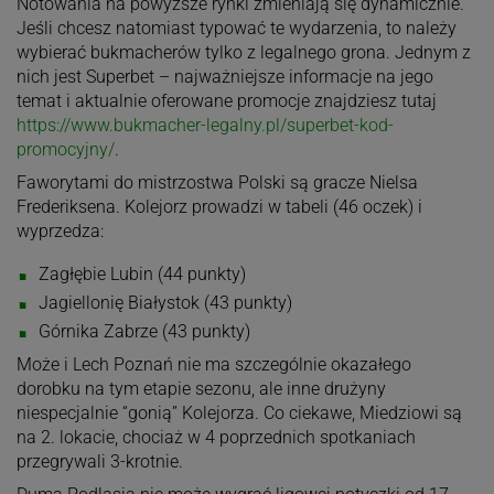
Notowania na powyższe rynki zmieniają się dynamicznie.
Jeśli chcesz natomiast typować te wydarzenia, to należy
wybierać bukmacherów tylko z legalnego grona. Jednym z
nich jest Superbet – najważniejsze informacje na jego
temat i aktualnie oferowane promocje znajdziesz tutaj
https://www.bukmacher-legalny.pl/superbet-kod-
promocyjny/
.
Faworytami do mistrzostwa Polski są gracze Nielsa
Frederiksena. Kolejorz prowadzi w tabeli (46 oczek) i
wyprzedza:
Zagłębie Lubin (44 punkty)
Jagiellonię Białystok (43 punkty)
Górnika Zabrze (43 punkty)
Może i Lech Poznań nie ma szczególnie okazałego
dorobku na tym etapie sezonu, ale inne drużyny
niespecjalnie “gonią” Kolejorza. Co ciekawe, Miedziowi są
na 2. lokacie, chociaż w 4 poprzednich spotkaniach
przegrywali 3-krotnie.