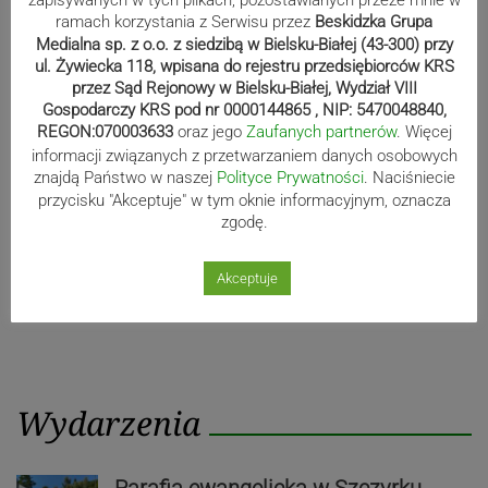
zapisywanych w tych plikach, pozostawianych przeze mnie w
ramach korzystania z Serwisu przez
Beskidzka Grupa
Medialna sp. z o.o. z siedzibą w Bielsku-Białej (43-300) przy
Nawigacja
ul. Żywiecka 118, wpisana do rejestru przedsiębiorców KRS
Poprzedni post
Następny post
przez Sąd Rejonowy w Bielsku-Białej, Wydział VIII
Poprzedni
Nastę
wpisu
Gospodarczy KRS pod nr 0000144865 , NIP: 5470048840,
post
post
REGON:070003633
oraz jego
Zaufanych partnerów
. Więcej
informacji związanych z przetwarzaniem danych osobowych
znajdą Państwo w naszej
Polityce Prywatności
. Naciśniecie
przycisku "Akceptuje" w tym oknie informacyjnym, oznacza
zgodę.
Akceptuje
Wydarzenia
Parafia ewangelicka w Szczyrku