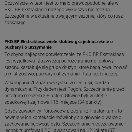
Oczywiście, w teorii jest to mało prawdopodobne, ale w
PKO BP Ekstraklasie niczego wykluczyć nie można.
Szczególnie w aktualnie trwającym sezonie, który co rusz
zaskakuje…
PKO BP Ekstraklasa: wiele klubów gra jednocześnie o
puchary i o utrzymanie
To chyba najlepsze potwierdzenie, że PKO BP Ekstraklasa
jest wyjątkowa. Zazwyczaj po rozegraniu np. połowy
sezonu kształtuje się grupa drużyn, które będą rywalizować
o mistrzostwo, puchary i utrzymanie. Tutaj jest inaczej.
W kampanii 2025/26 wszystko zmienia się bardzo
dynamicznie. Przykładem jest Pogoń. Szczecinianie przed
ostatnim meczem z Piastem Gliwice byli w strefie
spadkowej i zajmowali 16. miejsce (34 punkty).
Gdyby zawodnicy Portowców przegrali z Piastunkami, to
pewnie w ich kontekście mówiłoby się głównie o walce o
zachowanie ligowego bytu. Szczecinianie nieoczekiwanie
jednak triumfowali 2:0 i awansowali na 12. lokatę (37