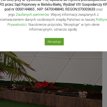
RS przez Sąd Rejonowy w Bielsku-Białej, Wydział VIII Gospodarczy K
pod nr 0000144865 , NIP: 5470048840, REGON:070003633
oraz
jego
Zaufanych partnerów
. Więcej informacji związanych z
przetwarzaniem danych osobowych znajdą Państwo w naszej
Polityc
Prywatności
. Naciśniecie przycisku "Akceptuje" w tym oknie
informacyjnym, oznacza zgodę.
Akceptuje