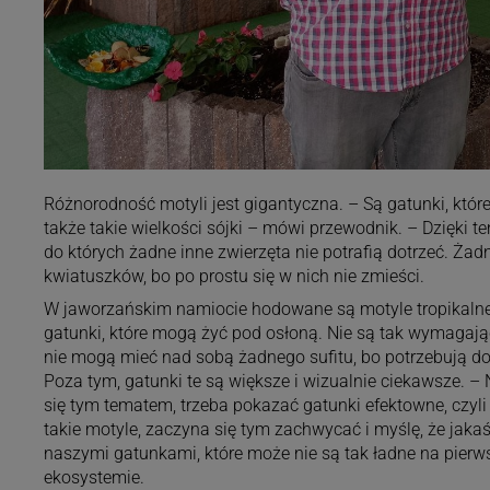
Różnorodność motyli jest gigantyczna. – Są gatunki, które
także takie wielkości sójki – mówi przewodnik. – Dzięki te
do których żadne inne zwierzęta nie potrafią dotrzeć. Żad
kwiatuszków, bo po prostu się w nich nie zmieści.
W jaworzańskim namiocie hodowane są motyle tropikalne,
gatunki, które mogą żyć pod osłoną. Nie są tak wymagające
nie mogą mieć nad sobą żadnego sufitu, bo potrzebują do
Poza tym, gatunki te są większe i wizualnie ciekawsze. –
się tym tematem, trzeba pokazać gatunki efektowne, czyli
takie motyle, zaczyna się tym zachwycać i myślę, że jaka
naszymi gatunkami, które może nie są tak ładne na pierws
ekosystemie.