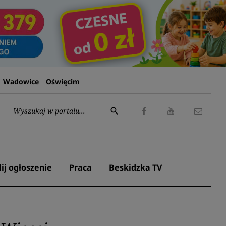
Wadowice
Oświęcim
Wyszukaj:
search
Facebook
Youtube
Kontak
lij ogłoszenie
Praca
Beskidzka TV