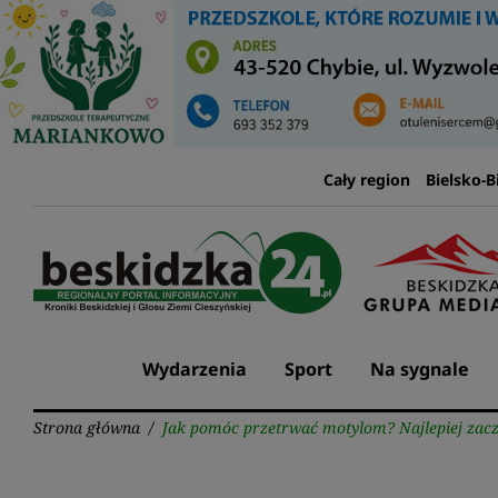
Przejdź
do
treści
Cały region
Bielsko-B
Wydarzenia
Sport
Na sygnale
Strona główna
/
Jak pomóc przetrwać motylom? Najlepiej za