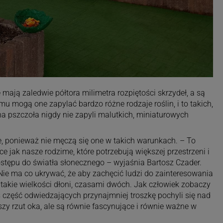
 mają zaledwie półtora milimetra rozpiętości skrzydeł, a są
mu mogą one zapylać bardzo różne rodzaje roślin, i to takich,
na pszczoła nigdy nie zapyli malutkich, miniaturowych
 ponieważ nie męczą się one w takich warunkach. – To
 jak nasze rodzime, które potrzebują większej przestrzeni i
stępu do światła słonecznego – wyjaśnia Bartosz Czader.
 Nie ma co ukrywać, że aby zachęcić ludzi do zainteresowania
 takie wielkości dłoni, czasami dwóch. Jak człowiek zobaczy
ś część odwiedzających przynajmniej troszkę pochyli się nad
zy rzut oka, ale są równie fascynujące i równie ważne w