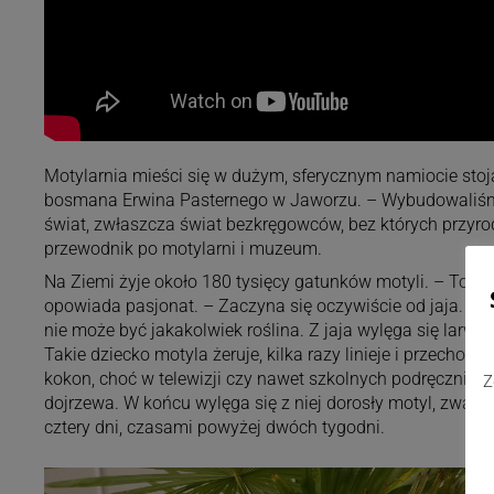
Motylarnia mieści się w dużym, sferycznym namiocie sto
bosmana Erwina Pasternego w Jaworzu. – Wybudowaliśmy j
świat, zwłaszcza świat bezkręgowców, bez których przyr
przewodnik po motylarni i muzeum.
Na Ziemi żyje około 180 tysięcy gatunków motyli. – To s
opowiada pasjonat. – Zaczyna się oczywiście od jaja. Sami
nie może być jakakolwiek roślina. Z jaja wylęga się larwa,
Takie dziecko motyla żeruje, kilka razy linieje i przechod
kokon, choć w telewizji czy nawet szkolnych podręcznikach
Z
dojrzewa. W końcu wylęga się z niej dorosły motyl, zwany i
cztery dni, czasami powyżej dwóch tygodni.