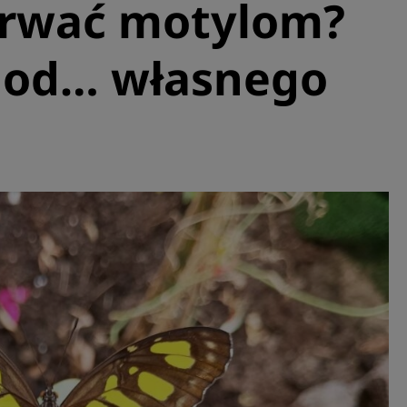
trwać motylom?
ć od… własnego