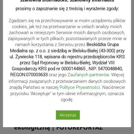
prosimy o zapoznanie się z treścią i wyrażenie zgody:
Zgadzam się na przechowywanie w moim urządzeniu plików
cookies, jak też na przetwarzanie w celach analizy moich
Więcej
zachowań w niniejszym Serwisie moich danych osobowych,
zapisywanych w tych plikach, pozostawianych przeze mnie w
ramach korzystania z Serwisu przez
Beskidzka Grupa
Miasto inwestuje w elektryczne
Medialna sp. z o.o. z siedzibą w Bielsku-Białej (43-300) przy
ul. Żywiecka 118, wpisana do rejestru przedsiębiorców KRS
autobusy i energię ze słońca. Zielona
przez Sąd Rejonowy w Bielsku-Białej, Wydział VIII
przyszłość Cieszyna
Gospodarczy KRS pod nr 0000144865 , NIP: 5470048840,
REGON:070003633
oraz jego
Zaufanych partnerów
. Więcej
informacji związanych z przetwarzaniem danych osobowych
Zachwycające kadry z magicznego
znajdą Państwo w naszej
Polityce Prywatności
. Naciśniecie
torfowiska Rotuz | FOTOREPORTAŻ
przycisku "Akceptuje" w tym oknie informacyjnym, oznacza
zgodę.
Upcykling, edukacja, wspólnota –
Akceptuje
lokalny projekt zmienia świadomość
ekologiczną | FOTOREPORTAŻ