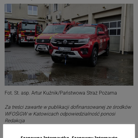
Fot. St. asp. Artur Kuźnik/Państwowa Straż Pożarna
Za treści zawarte w publikacji dofinansowanej ze środków
WFOŚiGW w Katowicach odpowiedzialność ponosi
Redakcja
Szanowna Internautko, Szanowny Internauto