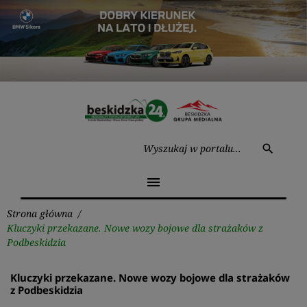
Przejdź
do
treści
Wysz
search
menu
Strona główna
/
Kluczyki przekazane. Nowe wozy bojowe dla strażaków z
Podbeskidzia
Kluczyki przekazane. Nowe wozy bojowe dla strażaków
z Podbeskidzia