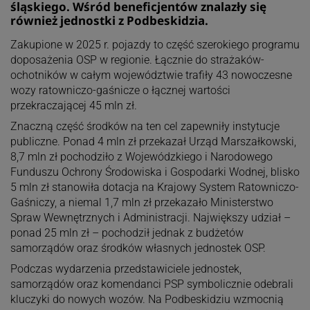
śląskiego. Wśród beneficjentów znalazły się
również jednostki z Podbeskidzia.
Zakupione w 2025 r. pojazdy to część szerokiego programu
doposażenia OSP w regionie. Łącznie do strażaków-
ochotników w całym województwie trafiły 43 nowoczesne
wozy ratowniczo-gaśnicze o łącznej wartości
przekraczającej 45 mln zł.
Znaczną część środków na ten cel zapewniły instytucje
publiczne. Ponad 4 mln zł przekazał Urząd Marszałkowski,
8,7 mln zł pochodziło z Wojewódzkiego i Narodowego
Funduszu Ochrony Środowiska i Gospodarki Wodnej, blisko
5 mln zł stanowiła dotacja na Krajowy System Ratowniczo-
Gaśniczy, a niemal 1,7 mln zł przekazało Ministerstwo
Spraw Wewnętrznych i Administracji. Największy udział –
ponad 25 mln zł – pochodził jednak z budżetów
samorządów oraz środków własnych jednostek OSP.
Podczas wydarzenia przedstawiciele jednostek,
samorządów oraz komendanci PSP symbolicznie odebrali
kluczyki do nowych wozów. Na Podbeskidziu wzmocnią