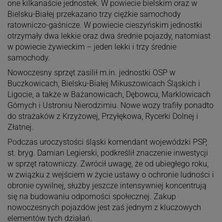
one kilkanaście jednostek. W powiecie bielskim oraz w
Bielsku-Białej przekazano trzy ciężkie samochody
ratowniczo-gaśnicze. W powiecie cieszyńskim jednostki
otrzymały dwa lekkie oraz dwa średnie pojazdy, natomiast
w powiecie żywieckim – jeden lekki i trzy średnie
samochody.
Nowoczesny sprzęt zasilił m.in. jednostki OSP w
Buczkowicach, Bielsku-Białej Mikuszowicach Śląskich i
Ligocie, a także w Bażanowicach, Dębowcu, Marklowicach
Górnych i Ustroniu Nierodzimiu. Nowe wozy trafiły ponadto
do strażaków z Krzyżowej, Przyłękowa, Rycerki Dolnej i
Złatnej.
Podczas uroczystości śląski komendant wojewódzki PSP,
st. bryg. Damian Legierski, podkreślił znaczenie inwestycji
w sprzęt ratowniczy. Zwrócił uwagę, że od ubiegłego roku,
w związku z wejściem w życie ustawy o ochronie ludności i
obronie cywilnej, służby jeszcze intensywniej koncentrują
się na budowaniu odporności społecznej. Zakup
nowoczesnych pojazdów jest zaś jednym z kluczowych
elementów tych działań.