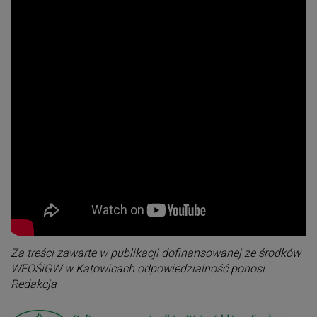
Za treści zawarte w publikacji dofinansowanej ze środków
WFOŚiGW w Katowicach odpowiedzialność ponosi
Redakcja