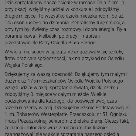
Dziś sprzątaliśmy nasze osiedle w ramach Dnia Ziemi, a
przy okazji wzięliśmy udział w konkursie i zdobyliśmy
drugie miejsce. To wszystko dzięki mieszkańcom, bo aż
145 osób ruszyło do działania. Zebraliśmy furę śmieci, a
przy tym był świetny czas, rozmowy i dobra energia. Była
poranna kawa i kiełbaski po pracy – napisali
przedstawiciele Rady Osiedla Biała Północ.
W wielu miejscach w sprzątanie angażowały się szkoły,
firmy oraz całe społeczności, jak na przykład na Osiedlu
Wojska Polskiego.
Dziękujemy za waszą obecność. Dziękujemy tym małym i
dużym: aż 175 mieszkańców Osiedla Wojska Polskiego
wzięło udział w akcji sprzątania świata, dzięki czemu
zdobyliśmy 3. miejsce w całym mieście. Wielkie
podziękowania dla każdego, kto poświęcił swój czas —
razem możemy więcej. Dziękujemy Szkole Podstawowej nr
1 im. Bohaterów Westerplatte, Przedszkolu nr 51, Ognisku
Pracy Pozaszkolnej, seniorom z Bielska-Białej. Cieszy fakt,
że dzieci i młodzież wraz z rodzicami tak licznie
zaangażowali się w akcję sprzątania naszego osiedla.