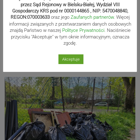
przez Sąd Rejonowy w Bielsku-Białej, Wydział VIII
Gospodarczy KRS pod nr 0000144865 , NIP: 5470048840,
REGON:070003633
oraz jego
Zaufanych partnerów
. Więcej
informacji związanych z przetwarzaniem danych osobowych
znajdą Państwo w naszej
Polityce Prywatności
. Naciśniecie
przycisku "Akceptuje" w tym oknie informacyjnym, oznacza
zgodę.
Akceptuje