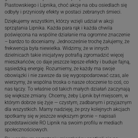
Piastowskiego i Lipnika, choć akcje na obu osiedlach się
odbyły i przyniosły efekty w postaci zebranych śmieci.
Dziękujemy wszystkim, którzy wzięli udział w akcji
sprzątania Lipnika. Każda para rąk i każda chwila
poświęcona na wspólne działanie ma ogromne znaczenie
– bardzo to doceniamy. Jednocześnie trochę żałujemy, że
frekwencja była niewielka. Widzimy, że w innych
dzielnicach takie inicjatywy potrafią zgromadzić więcej
mieszkańców, co daje jeszcze lepsze efekty i buduje fajną,
sąsiedzką energię. Rozumiemy, że każdy ma swoje
obowiązki i nie zawsze da się wygospodarować czas, ale
wierzymy, że wspólna troska o nasze otoczenie to coś, co
nas łączy. To właśnie od takich małych działań zaczynają
się większe zmiany. Chcemy, żeby Lipnik był miejscem, w
którym dobrze się żyje — czystym, zadbanym i przyjaznym
dla wszystkich. Mamy nadzieję, że przy kolejnych akcjach
spotkamy się w jeszcze większym gronie – napisali
przedstawiciele RO Lipnik na swoim profilu w mediach
społecznościowych.