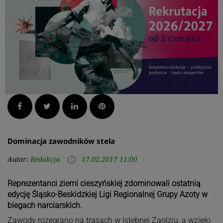
Facebook
Twitter
LinkedIn
Pinterest
Dominacja zawodników stela
Autor:
Redakcja
17.02.2017 11:00
access_time
Reprezentanci ziemi cieszyńskiej zdominowali ostatnią
edycję Śląsko-Beskidzkiej Ligi Regionalnej Grupy Azoty w
biegach narciarskich.
Zawody rozegrano na trasach w Istebnej Zaolziu, a wzięło