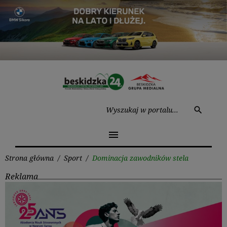
Przejdź
do
treści
Wysz
search
menu
Strona główna
/
Sport
/
Dominacja zawodników stela
Reklama