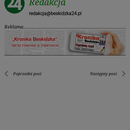
Redakcja
redakcja@beskidzka24.pl
Reklama
Nawigacja
Poprzedni post
Następny post
Poprzedni
Nastę
wpisu
post
post