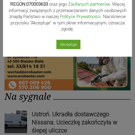
REGON:070003633
oraz jego
Zaufanych partnerów
. Więcej
Reklama
informacji związanych z przetwarzaniem danych osobowych
znajdą Państwo w naszej
Polityce Prywatności
. Naciśniecie
przycisku "Akceptuje" w tym oknie informacyjnym, oznacza
zgodę.
Akceptuje
Na sygnale
Ustroń. Ukradła dostawczego
Nissana. Ucieczkę zakończyła w
ślepej uliczce