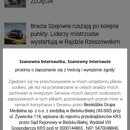
ZDJĘCIA
Bracia Szejowie ruszają po kolejne
punkty. Liderzy mistrzostw
wystartują w Rajdzie Rzeszowskim
Szanowna Internautko, Szanowny Internauto
80-lecie Soły Kobiernice. Będzie się
prosimy o zapoznanie się z treścią i wyrażenie zgody:
działo! SZCZEGÓŁOWY PROGRAM
Zgadzam się na przechowywanie w moim urządzeniu plików
cookies, jak też na przetwarzanie w celach analizy moich
zachowań w niniejszym Serwisie moich danych osobowych,
Kaniów stolicą europejskiego kajak
zapisywanych w tych plikach, pozostawianych przeze mnie w
ramach korzystania z Serwisu przez
Beskidzka Grupa
polo. Kilkadziesiąt drużyn z całej
Medialna sp. z o.o. z siedzibą w Bielsku-Białej (43-300) przy
Europy rywalizowało przez trzy dni
ul. Żywiecka 118, wpisana do rejestru przedsiębiorców KRS
przez Sąd Rejonowy w Bielsku-Białej, Wydział VIII
Gospodarczy KRS pod nr 0000144865 , NIP: 5470048840,