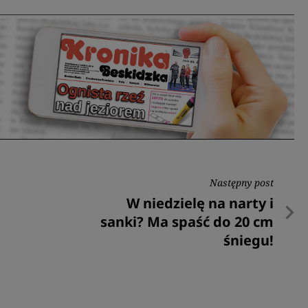
Następny post
Następny
W niedzielę na narty i
post
sanki? Ma spaść do 20 cm
śniegu!