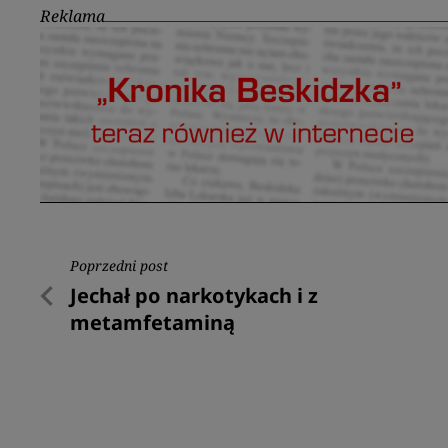
Reklama
Nawigacja
Poprzedni post
Poprzedni
Jechał po narkotykach i z
wpisu
post
metamfetaminą