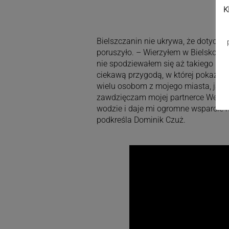
K
Bielszczanin nie ukrywa, że dotyc
poruszyło. – Wierzyłem w Bielsko-Bi
nie spodziewałem się aż takiego poz
ciekawą przygodą, w której pokazałem
wielu osobom z mojego miasta, jak i z
zawdzięczam mojej partnerce Weronice
wodzie i daje mi ogromne wsparcie 
podkreśla Dominik Czuż.