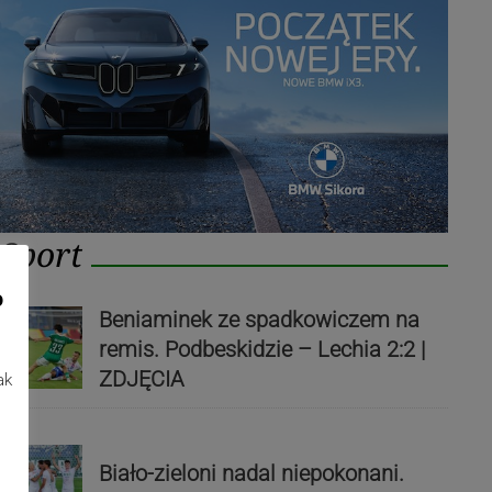
Sport
o
Beniaminek ze spadkowiczem na
remis. Podbeskidzie – Lechia 2:2 |
ZDJĘCIA
ak
Biało-zieloni nadal niepokonani.