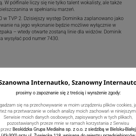
 półfinale liczy się nie tylko talent wokalisty, ale także
bielszczanina w spełnianiu marzeń.
30 w TVP 2. Dzisiejszy występ Dominika zaplanowano jako
sowanie na jego wykonanie będzie możliwe wyłącznie w
paka – wtedy otwarte zostaną linie dla widzów. Dominik
na wysyłać pod numer 7430.
Szanowna Internautko, Szanowny Internaut
prosimy o zapoznanie się z treścią i wyrażenie zgody:
gadzam się na przechowywanie w moim urządzeniu plików cookies, j
też na przetwarzanie w celach analizy moich zachowań w niniejszym
Serwisie moich danych osobowych, zapisywanych w tych plikach,
pozostawianych przeze mnie w ramach korzystania z Serwisu
przez
Beskidzka Grupa Medialna sp. z o.o. z siedzibą w Bielsku-Białej
(43-300) przy ul. Żywiecka 118, wpisana do rejestru przedsiębiorców