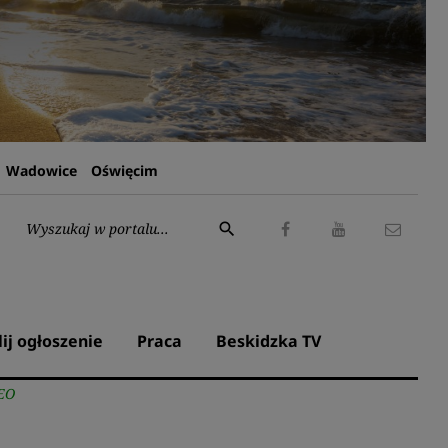
Wadowice
Oświęcim
Wyszukaj:
search
Facebook
Youtube
Kontak
lij ogłoszenie
Praca
Beskidzka TV
DEO