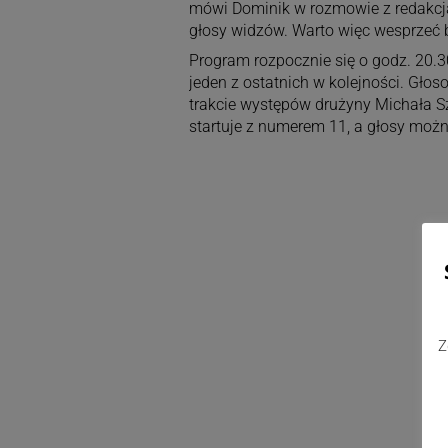
mówi Dominik w rozmowie z redakcją. W
głosy widzów. Warto więc wesprzeć 
Program rozpocznie się o godz. 20.
jeden z ostatnich w kolejności. Gło
trakcie występów drużyny Michała Sz
startuje z numerem 11, a głosy moż
Z