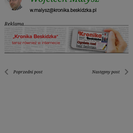
w.malysz@kronika.beskidzka.pl
Reklama
Nawigacja
Poprzedni post
Następny post
Poprzedni
Nastę
wpisu
post
post