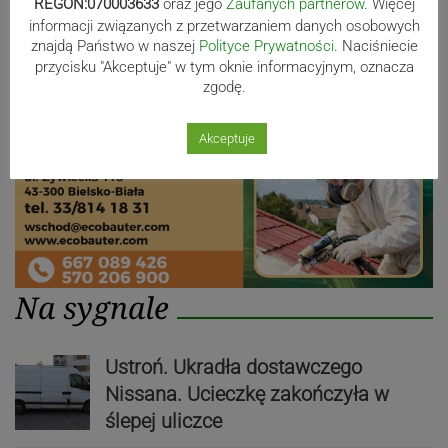
Reklama
REGON:070003633
oraz jego
Zaufanych partnerów
. Więcej
informacji związanych z przetwarzaniem danych osobowych
znajdą Państwo w naszej
Polityce Prywatności
. Naciśniecie
przycisku "Akceptuje" w tym oknie informacyjnym, oznacza
zgodę.
Akceptuje
Na sygnale
Ustroń. Ukradła dostawczego
Nissana. Ucieczkę zakończyła w
ślepej uliczce