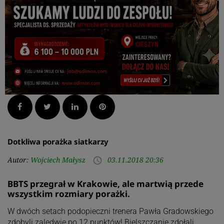
Facebook
Twitter
LinkedIn
Pinterest
Dotkliwa porażka siatkarzy
Autor:
Wojciech Małysz
03.11.2018 20:36
access_time
BBTS przegrał w Krakowie, ale martwią przede
wszystkim rozmiary porażki.
W dwóch setach podopieczni trenera Pawła Gradowskiego
zdobyli zaledwie po 12 punktów! Bielszczanie zdołali