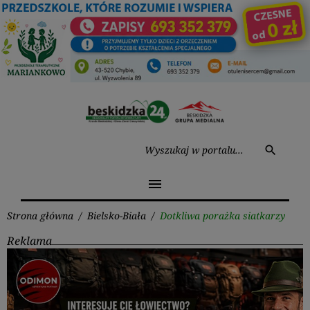
Przejdź
do
treści
Wysz
search
menu
Strona główna
/
Bielsko-Biała
/
Dotkliwa porażka siatkarzy
Reklama