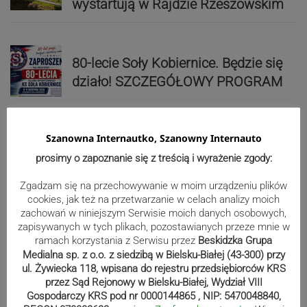
wystartują w Rajdzie Rzeszowskim
80-lecie Soły Kobiernice. Będzie się
działo! SZCZEGÓŁOWY PROGRAM
Szanowna Internautko, Szanowny Internauto
Kaniów stolicą europejskiego kajak
polo. Kilkadziesiąt drużyn z całej
prosimy o zapoznanie się z treścią i wyrażenie zgody:
Europy rywalizowało przez trzy dni
Zgadzam się na przechowywanie w moim urządzeniu plików
cookies, jak też na przetwarzanie w celach analizy moich
zachowań w niniejszym Serwisie moich danych osobowych,
Nakamura z dubletem w Wiśle.
zapisywanych w tych plikach, pozostawianych przeze mnie w
ramach korzystania z Serwisu przez
Beskidzka Grupa
Dyskwalifikacja Waszka zmieniła
Medialna sp. z o.o. z siedzibą w Bielsku-Białej (43-300) przy
klasyfikację Polaków
ul. Żywiecka 118, wpisana do rejestru przedsiębiorców KRS
przez Sąd Rejonowy w Bielsku-Białej, Wydział VIII
Gospodarczy KRS pod nr 0000144865 , NIP: 5470048840,