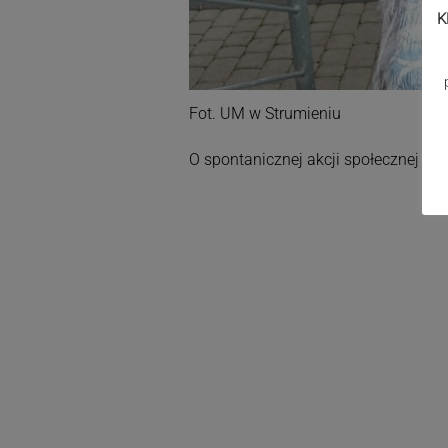
K
Fot. UM w Strumieniu
O spontanicznej akcji społecznej na 