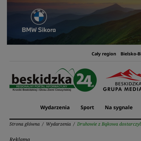
Przejdź
do
treści
Cały region
Bielsko-B
Wydarzenia
Sport
Na sygnale
Strona główna
/
Wydarzenia
/
Druhowie z Bąkowa dostarczyli
Reklama