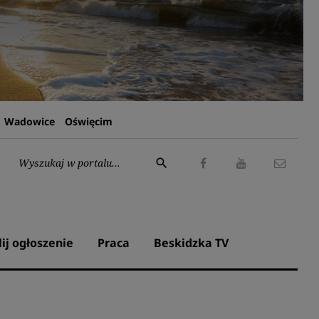
Wadowice
Oświęcim
Wyszukaj:
search
Facebook
Youtube
Kontak
lij ogłoszenie
Praca
Beskidzka TV