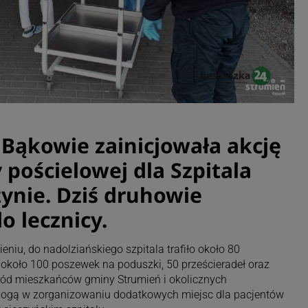
Bąkowie zainicjowała akcję
y pościelowej dla Szpitala
zynie. Dziś druhowie
o lecznicy.
eniu, do nadolziańskiego szpitala trafiło około 80
 około 100 poszewek na poduszki, 50 prześcieradeł oraz
ród mieszkańców gminy Strumień i okolicznych
mogą w zorganizowaniu dodatkowych miejsc dla pacjentów