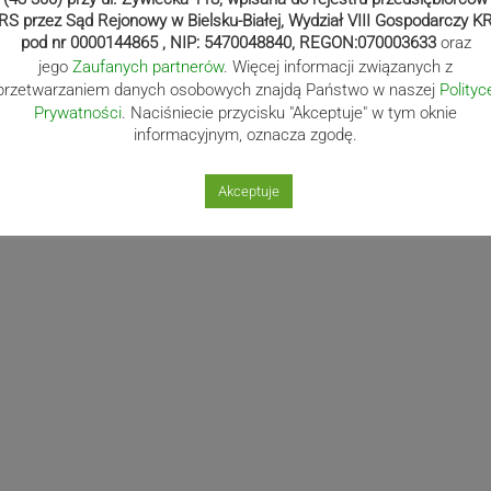
RS przez Sąd Rejonowy w Bielsku-Białej, Wydział VIII Gospodarczy K
pod nr 0000144865 , NIP: 5470048840, REGON:070003633
oraz
jego
Zaufanych partnerów
. Więcej informacji związanych z
przetwarzaniem danych osobowych znajdą Państwo w naszej
Polityc
Prywatności
. Naciśniecie przycisku "Akceptuje" w tym oknie
informacyjnym, oznacza zgodę.
rzecz Szpitala Śląskiego w Cieszynie pisaliśmy
tutaj
.
Akceptuje