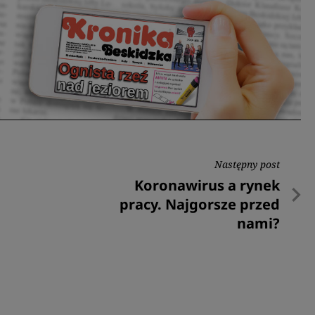
Następny post
Następny
Koronawirus a rynek
post
pracy. Najgorsze przed
nami?