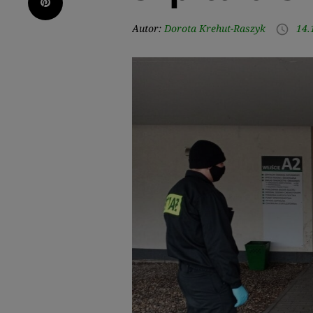
Pinterest
Autor:
Dorota Krehut-Raszyk
14.
access_time