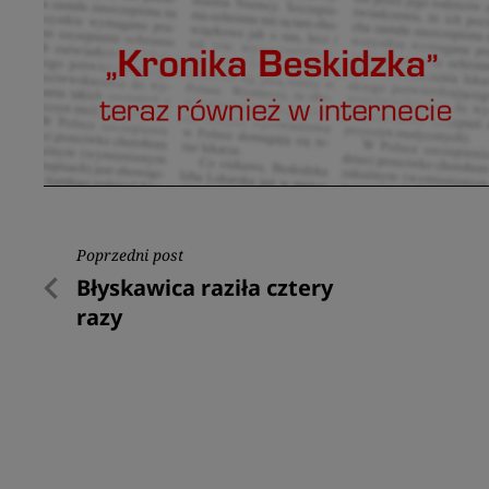
Nawigacja
Poprzedni post
Poprzedni
Błyskawica raziła cztery
wpisu
post
razy