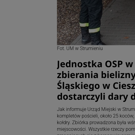
Fot. UM w Strumieniu
Jednostka OSP w 
zbierania bielizn
Śląskiego w Cies
dostarczyli dary d
Jak informuje Urząd Miejski w Strumi
kompletów pościeli, około 25 koców,
kołdry. Zbiórka prowadzona była wś
miejscowości. Wszystkie rzeczy po