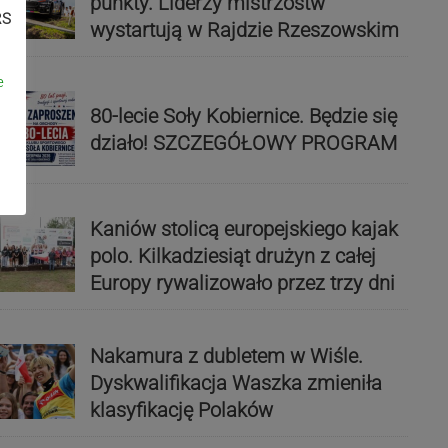
punkty. Liderzy mistrzostw
RS
wystartują w Rajdzie Rzeszowskim
e
80-lecie Soły Kobiernice. Będzie się
działo! SZCZEGÓŁOWY PROGRAM
Kaniów stolicą europejskiego kajak
polo. Kilkadziesiąt drużyn z całej
Europy rywalizowało przez trzy dni
Nakamura z dubletem w Wiśle.
Dyskwalifikacja Waszka zmieniła
klasyfikację Polaków