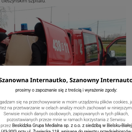
cieszyńskim szpitalu.
Szanowna Internautko, Szanowny Internaut
prosimy o zapoznanie się z treścią i wyrażenie zgody:
gadzam się na przechowywanie w moim urządzeniu plików cookies, j
też na przetwarzanie w celach analizy moich zachowań w niniejszym
Serwisie moich danych osobowych, zapisywanych w tych plikach,
pozostawianych przeze mnie w ramach korzystania z Serwisu
przez
Beskidzka Grupa Medialna sp. z o.o. z siedzibą w Bielsku-Białej
(43-300) przy ul. Żywiecka 118, wpisana do rejestru przedsiębiorców