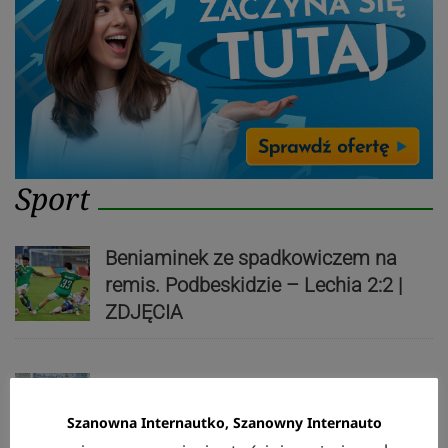
Sport
Beniaminek ze spadkowiczem na
remis. Podbeskidzie – Lechia 2:2 |
ZDJĘCIA
Biało-zieloni nadal niepokonani.
Szanowna Internautko, Szanowny Internauto
Rekord – Stal 3:1 | ZDJĘCIA