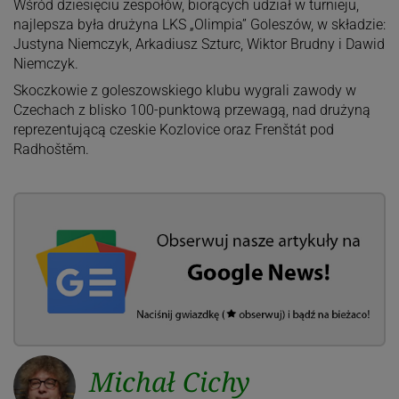
Wśród dziesięciu zespołów, biorących udział w turnieju,
najlepsza była drużyna LKS „Olimpia” Goleszów, w składzie:
Justyna Niemczyk, Arkadiusz Szturc, Wiktor Brudny i Dawid
Niemczyk.
Skoczkowie z goleszowskiego klubu wygrali zawody w
Czechach z blisko 100-punktową przewagą, nad drużyną
reprezentującą czeskie Kozlovice oraz Frenštát pod
Radhoštěm.
Michał Cichy