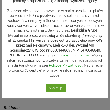
prosimy o zapoznanie się z treścią i wyrażenie zgody:
Zgadzam się na przechowywanie w moim urządzeniu plików
cookies, jak też na przetwarzanie w celach analizy moich
Mistrzowie świata z MCK Żywiec!
zachowań w niniejszym Serwisie moich danych osobowych,
ZDJĘCIA
zapisywanych w tych plikach, pozostawianych przeze mnie w
ramach korzystania z Serwisu przez
Beskidzka Grupa
Medialna sp. z o.o. z siedzibą w Bielsku-Białej (43-300) przy
ul. Żywiecka 118, wpisana do rejestru przedsiębiorców KRS
przez Sąd Rejonowy w Bielsku-Białej, Wydział VIII
Bracia Szejowie ruszają po kolejne
Gospodarczy KRS pod nr 0000144865 , NIP: 5470048840,
punkty. Liderzy mistrzostw
REGON:070003633
oraz jego
Zaufanych partnerów
. Więcej
wystartują w Rajdzie Rzeszowskim
informacji związanych z przetwarzaniem danych osobowych
znajdą Państwo w naszej
Polityce Prywatności
. Naciśniecie
przycisku "Akceptuje" w tym oknie informacyjnym, oznacza
zgodę.
80-lecie Soły Kobiernice. Będzie się
działo! SZCZEGÓŁOWY PROGRAM
Akceptuje
Reklama