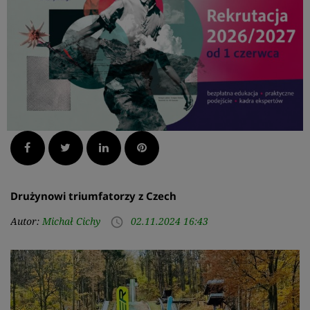
Facebook
Twitter
LinkedIn
Pinterest
Drużynowi triumfatorzy z Czech
Autor:
Michał Cichy
02.11.2024 16:43
access_time