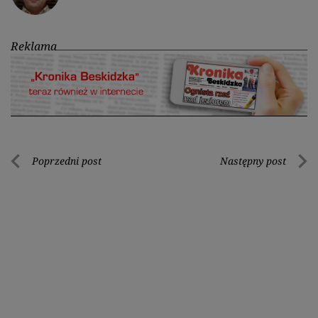
Reklama
Nawigacja
Poprzedni post
Następny post
Poprzedni
Nastę
wpisu
post
post