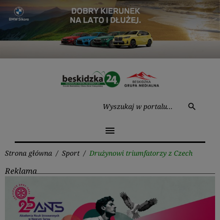
Przejdź
do
treści
Wysz
search
menu
Strona główna
/
Sport
/
Drużynowi triumfatorzy z Czech
Reklama