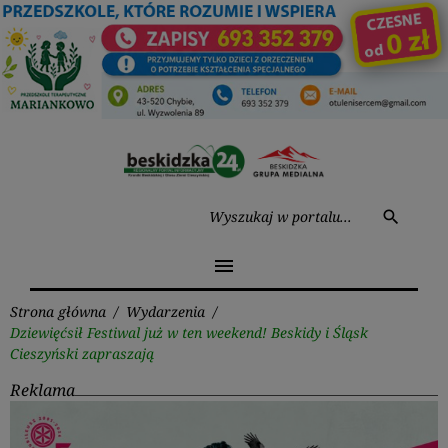
Przejdź
do
treści
Wysz
search
menu
Strona główna
/
Wydarzenia
/
Dziewięćsił Festiwal już w ten weekend! Beskidy i Śląsk
Cieszyński zapraszają
Reklama