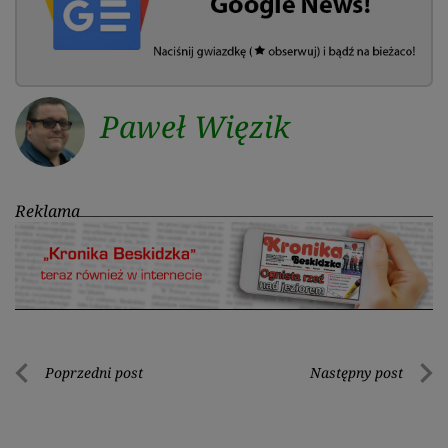
Paweł Więzik
Reklama
Nawigacja
Poprzedni post
Następny post
Poprzedni
Nastę
wpisu
post
post