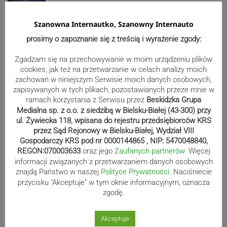
Skoczów zaprasza na noc pod
gwiazdami
Szanowna Internautko, Szanowny Internauto
prosimy o zapoznanie się z treścią i wyrażenie zgody:
Wakacyjny szturm po dowody. W
Zgadzam się na przechowywanie w moim urządzeniu plików
cookies, jak też na przetwarzanie w celach analizy moich
lipcu ponad 400 osób w
zachowań w niniejszym Serwisie moich danych osobowych,
zebrzydowickim urzędzie
zapisywanych w tych plikach, pozostawianych przeze mnie w
ramach korzystania z Serwisu przez
Beskidzka Grupa
Medialna sp. z o.o. z siedzibą w Bielsku-Białej (43-300) przy
ul. Żywiecka 118, wpisana do rejestru przedsiębiorców KRS
Koniec skoczowskiej „Syberii”.
przez Sąd Rejonowy w Bielsku-Białej, Wydział VIII
Gospodarczy KRS pod nr 0000144865 , NIP: 5470048840,
Budynek zostanie rozebrany
REGON:070003633
oraz jego
Zaufanych partnerów
. Więcej
informacji związanych z przetwarzaniem danych osobowych
znajdą Państwo w naszej
Polityce Prywatności
. Naciśniecie
przycisku "Akceptuje" w tym oknie informacyjnym, oznacza
Kolorowe mozaiki ozdobiły bielskie
zgodę.
chodniki. Gdzie ich szukać?
Akceptuje