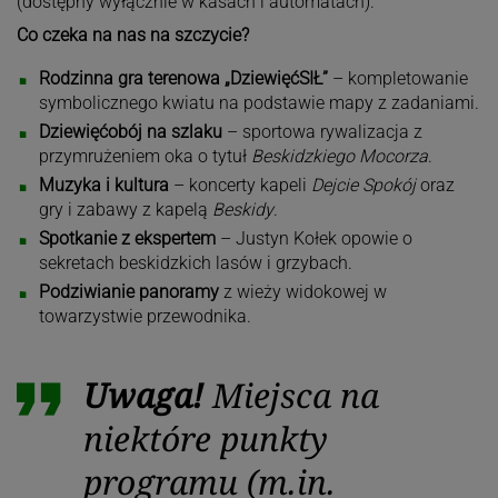
(dostępny wyłącznie w kasach i automatach).
Co czeka na nas na szczycie?
Rodzinna gra terenowa „DziewięćSIŁ”
– kompletowanie
symbolicznego kwiatu na podstawie mapy z zadaniami.
Dziewięćobój na szlaku
– sportowa rywalizacja z
przymrużeniem oka o tytuł
Beskidzkiego Mocorza
.
Muzyka i kultura
– koncerty kapeli
Dejcie Spokój
oraz
gry i zabawy z kapelą
Beskidy
.
Spotkanie z ekspertem
– Justyn Kołek opowie o
sekretach beskidzkich lasów i grzybach.
Podziwianie panoramy
z wieży widokowej w
towarzystwie przewodnika.
Uwaga!
Miejsca na
niektóre punkty
programu (m.in.