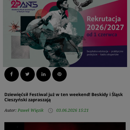
Facebook
Twitter
LinkedIn
Pinterest
Dziewięćsił Festiwal już w ten weekend! Beskidy i Śląsk
Cieszyński zapraszają
Autor:
Paweł Więzik
03.06.2026 15:21
access_time