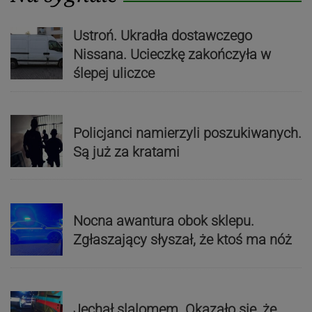
Ustroń. Ukradła dostawczego
Nissana. Ucieczkę zakończyła w
ślepej uliczce
Policjanci namierzyli poszukiwanych.
Są już za kratami
Nocna awantura obok sklepu.
Zgłaszający słyszał, że ktoś ma nóż
Jechał slalomem. Okazało się, że