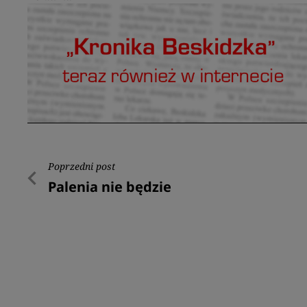
Nawigacja
Poprzedni post
Poprzedni
Palenia nie będzie
wpisu
post