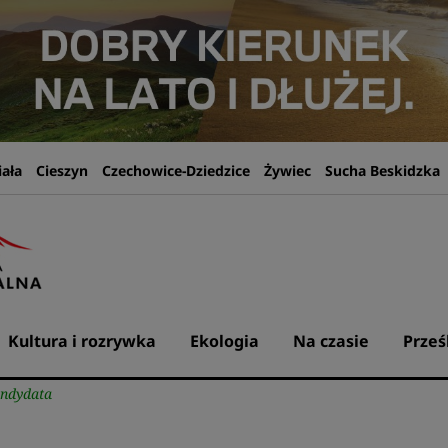
iała
Cieszyn
Czechowice-Dziedzice
Żywiec
Sucha Beskidzka
Kultura i rozrywka
Ekologia
Na czasie
Prześ
andydata