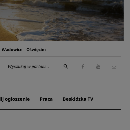
Wadowice
Oświęcim
Wyszukaj:
search
Facebook
Youtube
Kontak
lij ogłoszenie
Praca
Beskidzka TV